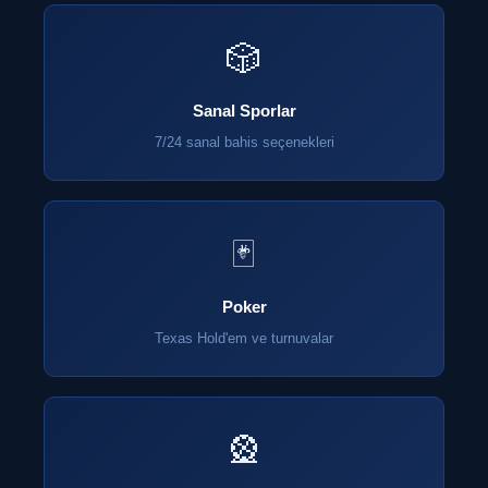
🎲
Sanal Sporlar
7/24 sanal bahis seçenekleri
🃏
Poker
Texas Hold'em ve turnuvalar
🎡