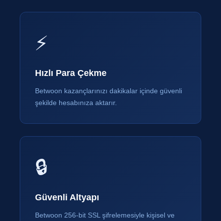
⚡
Hızlı Para Çekme
Betwoon kazançlarınızı dakikalar içinde güvenli
şekilde hesabınıza aktarır.
🔒
Güvenli Altyapı
Betwoon 256-bit SSL şifrelemesiyle kişisel ve