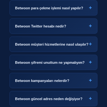
Betwoon banka havalesi, kredi kartı ve kripto para
gibi çeşitli ödeme yöntemlerini desteklemektedir.
Betwoon para çekme işlemi nasıl yapılır?
Betwoon hesabınızdan para çekmek için cüzdanım
bölümüne gidin ve çekim talebinizi oluşturun.
Betwoon Twitter hesabı nedir?
Betwoon güncel adres ve kampanya duyuruları
için resmi Twitter hesabını takip edebilirsiniz.
Betwoon müşteri hizmetlerine nasıl ulaşılır?
Betwoon canlı destek hattı 7/24 hizmet
vermektedir. Siteye girerek canlı sohbet
Betwoon şifremi unuttum ne yapmalıyım?
başlatabilirsiniz.
Betwoon giriş sayfasındaki şifremi unuttum
seçeneğine tıklayarak e-posta adresinize sıfırlama
Betwoon kampanyaları nelerdir?
bağlantısı alabilirsiniz.
Betwoon yatırım bonusu, kayıp bonusu, freespin
ve özel kampanyalar gibi çeşitli promosyonlar
Betwoon güncel adres neden değişiyor?
sunmaktadır.