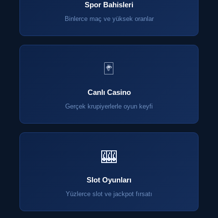
Spor Bahisleri
Binlerce maç ve yüksek oranlar
🃏
Canlı Casino
Gerçek krupiyerlerle oyun keyfi
🎰
Slot Oyunları
Yüzlerce slot ve jackpot fırsatı