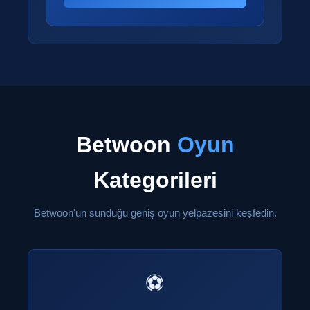
Betwoon
Oyun
Kategorileri
Betwoon'un sunduğu geniş oyun yelpazesini keşfedin.
⚽