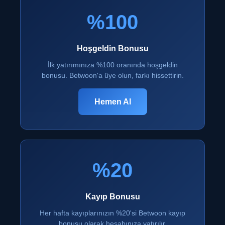
%100
Hoşgeldin Bonusu
İlk yatırımınıza %100 oranında hoşgeldin
bonusu. Betwoon'a üye olun, farkı hissettirin.
Hemen Al
%20
Kayıp Bonusu
Her hafta kayıplarınızın %20'si Betwoon kayıp
bonusu olarak hesabınıza yatırılır.