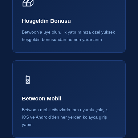
🎁
Hoşgeldin Bonusu
Betwoon'a üye olun, ilk yatırımınıza özel yüksek
hoşgeldin bonusundan hemen yararlanın.
📱
Betwoon Mobil
Betwoon mobil cihazlarla tam uyumlu çalışır.
iOS ve Android'den her yerden kolayca giriş
yapın.