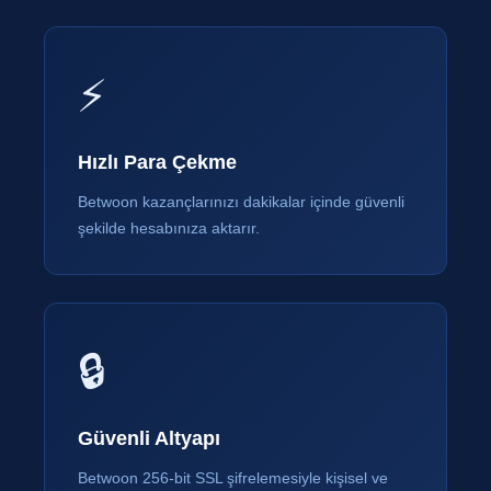
⚡
Hızlı Para Çekme
Betwoon kazançlarınızı dakikalar içinde güvenli
şekilde hesabınıza aktarır.
🔒
Güvenli Altyapı
Betwoon 256-bit SSL şifrelemesiyle kişisel ve