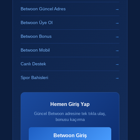
Betwoon Güncel Adres
Betwoon Üye Ol
Betwoon Bonus
Betwoon Mobil
Canlı Destek
Spor Bahisleri
Hemen Giriş Yap
Güncel Betwoon adresine tek tıkla ulaş,
bonusu kaçırma
Betwoon Giriş