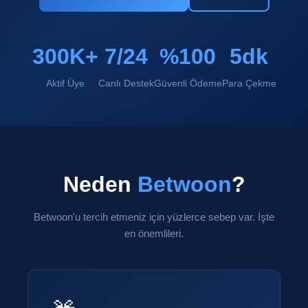
300K+
7/24
%100
5dk
Aktif Üye
Canlı Destek
Güvenli Ödeme
Para Çekme
Neden
Betwoon
?
Betwoon'u tercih etmeniz için yüzlerce sebep var. İşte
en önemlileri.