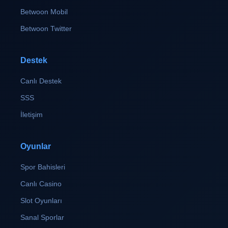
Betwoon Mobil
Betwoon Twitter
Destek
Canlı Destek
SSS
İletişim
Oyunlar
Spor Bahisleri
Canlı Casino
Slot Oyunları
Sanal Sporlar