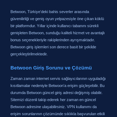
Betwoon, Türkiye'deki bahis severler arasında
güvenilirliği ve geniş oyun yelpazesiyle öne çıkan köklü
bir platformdur. Yıllar içinde kullanıcı tabanını sürekli
genişleten Betwoon, sunduğu kaliteli hizmet ve avantajlı
bonus seçenekleriyle rakiplerinden ayrışmaktadır.
Betwoon giriş işlemleri son derece basit bir şekilde
gerçekleştirilmektedir.
Betwoon Giriş Sorunu ve Çözümü
Zaman zaman internet servis sağlayıcılarının uyguladığı
kısıtlamalar nedeniyle Betwoon'a erişim güçleşebilir. Bu
durumda Betwoon güncel giriş adresi değişmiş olabilir.
Sitemizi düzenli takip ederek her zaman en güncel
Betwoon adresine ulaşabilirsiniz. VPN kullanımı da
erişim sorunlarının çözümünde sıklıkla başvurulan etkili