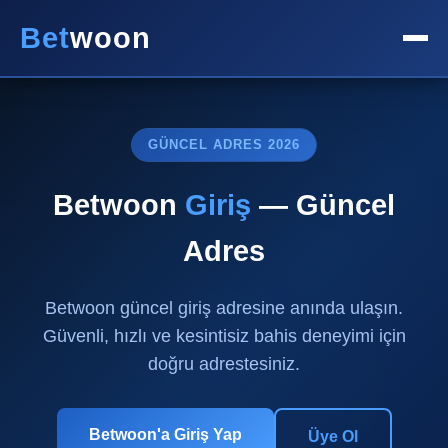
Bet
woon
GÜNCEL ADRES 2026
Betwoon
Giriş
— Güncel
Adres
Betwoon güncel giriş adresine anında ulaşın.
Güvenli, hızlı ve kesintisiz bahis deneyimi için
doğru adrestesiniz.
Betwoon'a Giriş Yap
Üye Ol