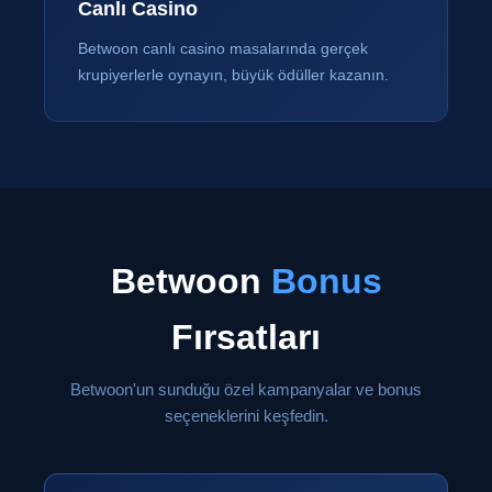
Canlı Casino
Betwoon canlı casino masalarında gerçek
krupiyerlerle oynayın, büyük ödüller kazanın.
Betwoon
Bonus
Fırsatları
Betwoon'un sunduğu özel kampanyalar ve bonus
seçeneklerini keşfedin.