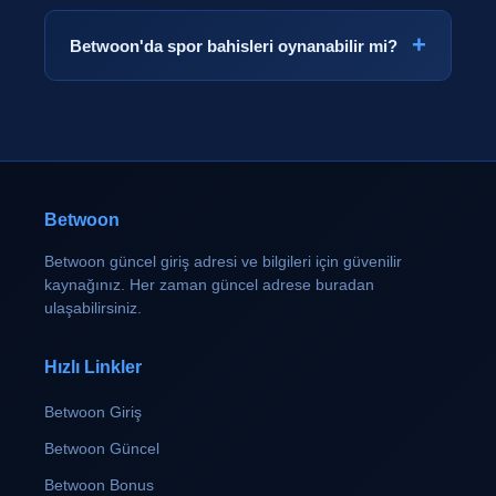
Betwoon yasal kısıtlamalar nedeniyle zaman
zaman adres değişikliğine gidebilmektedir. Güncel
Betwoon'da spor bahisleri oynanabilir mi?
adrese her zaman sitemizden ulaşabilirsiniz.
Betwoon geniş spor bahisleri seçeneği
sunmaktadır. Futbol, basketbol, tenis ve daha
fazlası için bahis yapabilirsiniz.
Betwoon
Betwoon güncel giriş adresi ve bilgileri için güvenilir
kaynağınız. Her zaman güncel adrese buradan
ulaşabilirsiniz.
Hızlı Linkler
Betwoon Giriş
Betwoon Güncel
Betwoon Bonus