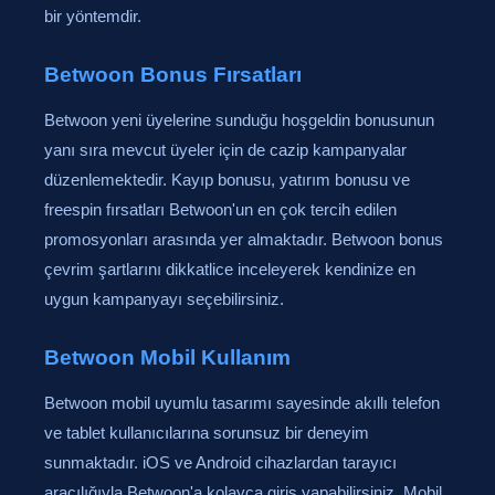
bir yöntemdir.
Betwoon Bonus Fırsatları
Betwoon yeni üyelerine sunduğu hoşgeldin bonusunun
yanı sıra mevcut üyeler için de cazip kampanyalar
düzenlemektedir. Kayıp bonusu, yatırım bonusu ve
freespin fırsatları Betwoon'un en çok tercih edilen
promosyonları arasında yer almaktadır. Betwoon bonus
çevrim şartlarını dikkatlice inceleyerek kendinize en
uygun kampanyayı seçebilirsiniz.
Betwoon Mobil Kullanım
Betwoon mobil uyumlu tasarımı sayesinde akıllı telefon
ve tablet kullanıcılarına sorunsuz bir deneyim
sunmaktadır. iOS ve Android cihazlardan tarayıcı
aracılığıyla Betwoon'a kolayca giriş yapabilirsiniz. Mobil