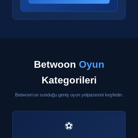
Betwoon
Oyun
Kategorileri
Betwoon'un sunduğu geniş oyun yelpazesini keşfedin.
⚽