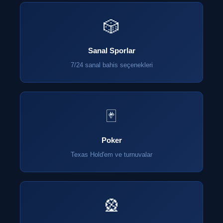
🎲
Sanal Sporlar
7/24 sanal bahis seçenekleri
🃏
Poker
Texas Hold'em ve turnuvalar
🎡