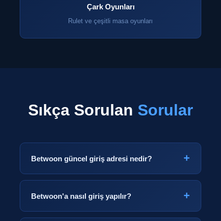
Çark Oyunları
Rulet ve çeşitli masa oyunları
Sıkça Sorulan
Sorular
Betwoon güncel giriş adresi nedir?
Betwoon güncel giriş adresi
tr.453betwoonresmi.com olarak güncellenmektedir.
Betwoon'a nasıl giriş yapılır?
Siteye erişim sorunu yaşadığınızda bu adresi
kullanabilirsiniz.
Betwoon'a giriş yapmak için güncel adresi