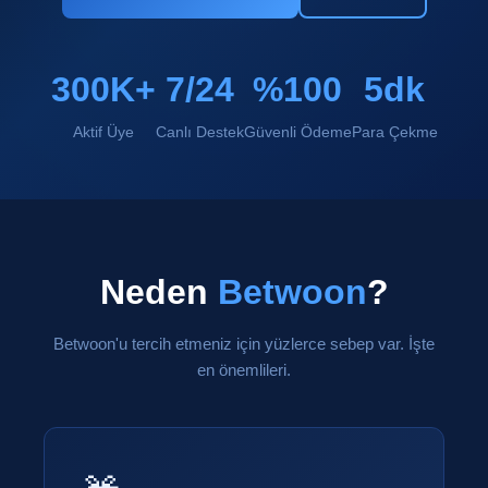
300K+
7/24
%100
5dk
Aktif Üye
Canlı Destek
Güvenli Ödeme
Para Çekme
Neden
Betwoon
?
Betwoon'u tercih etmeniz için yüzlerce sebep var. İşte
en önemlileri.