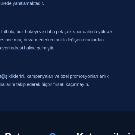
sürede yanıtlamaktadır.
n futbolu, buz hokeyi ve daha pek çok spor dalında yüksek
sayesinde maç devam ederken anlık değişen oranlardan
ori adresi haline gelmiştir.
ğişikliklerini, kampanyaları ve özel promosyonları anlık
llarını takip ederek hiçbir fırsatı kaçırmayın.