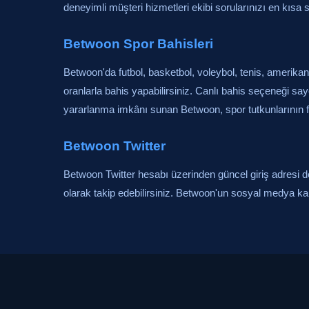
deneyimli müşteri hizmetleri ekibi sorularınızı en kısa 
Betwoon Spor Bahisleri
Betwoon'da futbol, basketbol, voleybol, tenis, amerika
oranlarla bahis yapabilirsiniz. Canlı bahis seçeneği 
yararlanma imkânı sunan Betwoon, spor tutkunlarının fav
Betwoon Twitter
Betwoon Twitter hesabı üzerinden güncel giriş adresi de
olarak takip edebilirsiniz. Betwoon'un sosyal medya kana