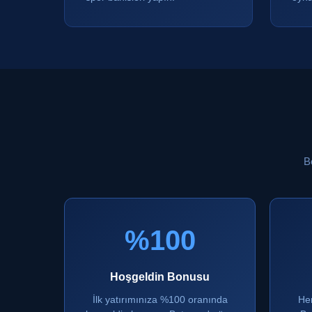
B
%100
Hoşgeldin Bonusu
İlk yatırımınıza %100 oranında
Her