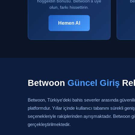
hoşgeldin bonusu. Betwoon'a üye
Be
olun, farkı hissettirin.
Hemen Al
Betwoon
Güncel Giriş
Reh
Betwoon, Türkiye'deki bahis severler arasında güvenilir
platformdur. Yıllar içinde kullanıcı tabanını sürekli ge
seçenekleriyle rakiplerinden ayrışmaktadır. Betwoon gir
gerçekleştirilmektedir.