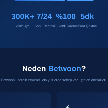
300K+
7/24
%100
5dk
Aktif Üye
Canlı Destek
Güvenli Ödeme
Para Çekme
Neden
Betwoon
?
Betwoon'u tercih etmeniz için yüzlerce sebep var. İşte en önemlileri.

⚡