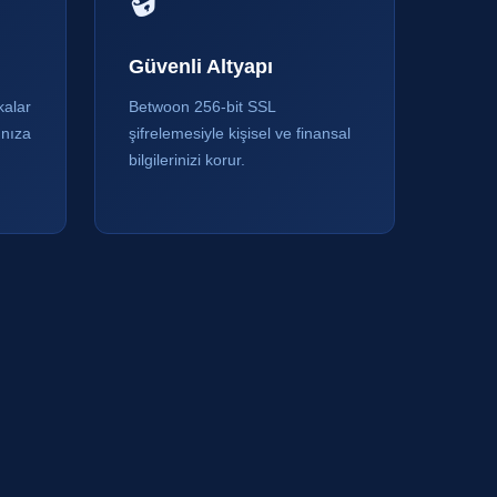
Güvenli Altyapı
kalar
Betwoon 256-bit SSL
ınıza
şifrelemesiyle kişisel ve finansal
bilgilerinizi korur.