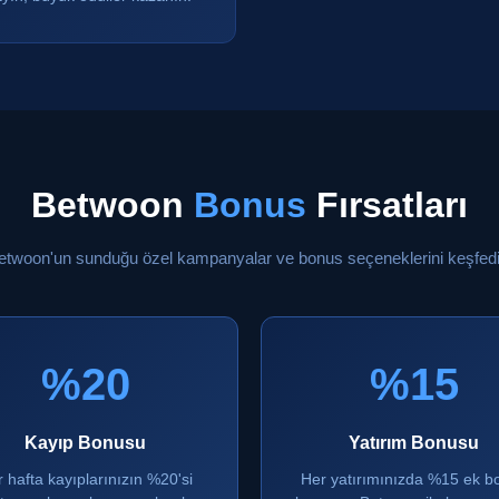
Betwoon
Bonus
Fırsatları
etwoon'un sunduğu özel kampanyalar ve bonus seçeneklerini keşfedi
%20
%15
Kayıp Bonusu
Yatırım Bonusu
 hafta kayıplarınızın %20'si
Her yatırımınızda %15 ek b