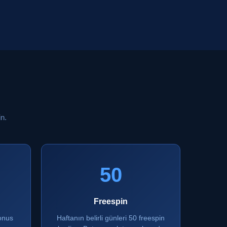
n.
50
Freespin
onus
Haftanın belirli günleri 50 freespin