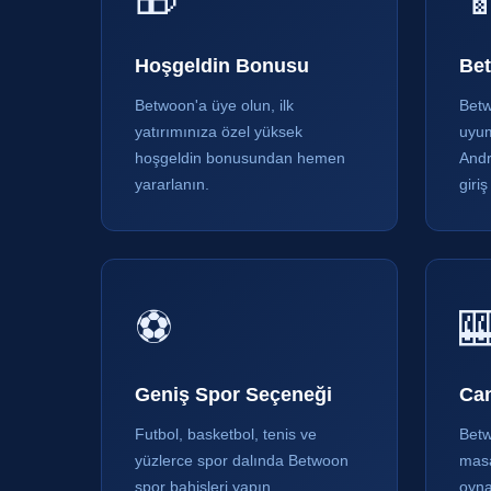
Hoşgeldin Bonusu
Be
Betwoon'a üye olun, ilk
Betw
yatırımınıza özel yüksek
uyum
hoşgeldin bonusundan hemen
Andr
yararlanın.
giriş
⚽

Geniş Spor Seçeneği
Can
Futbol, basketbol, tenis ve
Betw
yüzlerce spor dalında Betwoon
masa
spor bahisleri yapın.
oyna