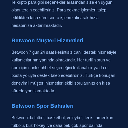
ile kripto para gibi seçenekler arasından size en uygun
olanı tercih edebilirsiniz. Para çekme işlemleri talep
edildikten kısa süre sonra işleme alınarak hızla
hesabınıza aktarılmaktadır.
Betwoon Müşteri Hizmetleri
Betwoon 7 gün 24 saat kesintisiz canlı destek hizmetiyle
kullanıcılarının yanında olmaktadır. Her türlü sorun ve
soru için canlı sohbet seçeneğini kullanabilir ya da e-
posta yoluyla destek talep edebilirsiniz. Türkçe konuşan
deneyimli müşteri hizmetleri ekibi sorularınızı en kısa
sürede yanıtlamaktadır.
Betwoon Spor Bahisleri
Betwoon'da futbol, basketbol, voleybol, tenis, amerikan
futbolu, buz hokeyi ve daha pek çok spor dalında