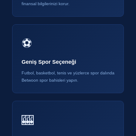
finansal bilgilerinizi korur.
⚽
Geniş Spor Seçeneği
Futbol, basketbol, tenis ve yüzlerce spor dalında
Betwoon spor bahisleri yapın.
🎰