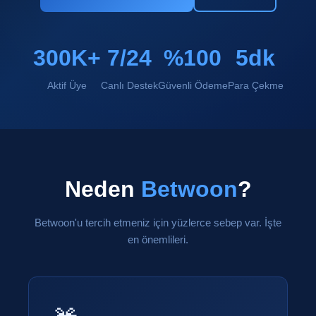
300K+
7/24
%100
5dk
Aktif Üye
Canlı Destek
Güvenli Ödeme
Para Çekme
Neden
Betwoon
?
Betwoon'u tercih etmeniz için yüzlerce sebep var. İşte
en önemlileri.