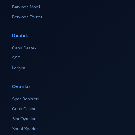
Betwoon Mobil
Betwoon Twitter
Destek
Canlı Destek
SSS
İletişim
Oyunlar
Spor Bahisleri
Canlı Casino
Slot Oyunları
Sanal Sporlar