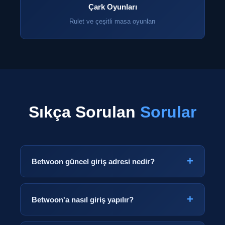
Çark Oyunları
Rulet ve çeşitli masa oyunları
Sıkça Sorulan
Sorular
Betwoon güncel giriş adresi nedir?
Betwoon güncel giriş adresi
tr.453betwoonresmi.com olarak güncellenmektedir.
Betwoon'a nasıl giriş yapılır?
Siteye erişim sorunu yaşadığınızda bu adresi
kullanabilirsiniz.
Betwoon'a giriş yapmak için güncel adresi