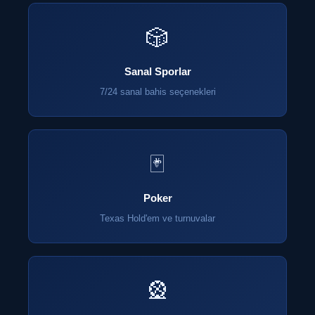
🎲
Sanal Sporlar
7/24 sanal bahis seçenekleri
🃏
Poker
Texas Hold'em ve turnuvalar
🎡