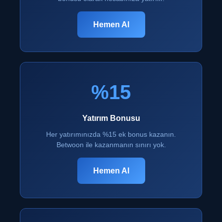
Hemen Al
%15
Yatırım Bonusu
Her yatırımınızda %15 ek bonus kazanın.
Betwoon ile kazanmanın sınırı yok.
Hemen Al