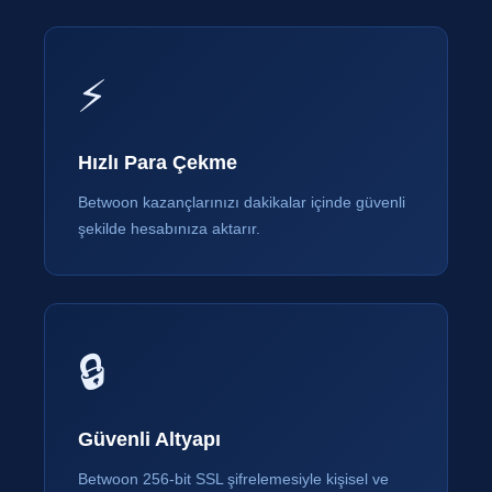
⚡
Hızlı Para Çekme
Betwoon kazançlarınızı dakikalar içinde güvenli
şekilde hesabınıza aktarır.
🔒
Güvenli Altyapı
Betwoon 256-bit SSL şifrelemesiyle kişisel ve