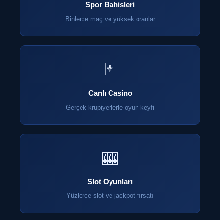
Spor Bahisleri
Binlerce maç ve yüksek oranlar
🃏
Canlı Casino
Gerçek krupiyerlerle oyun keyfi
🎰
Slot Oyunları
Yüzlerce slot ve jackpot fırsatı