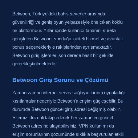
Betwoon, Türkiye'deki bahis severler arasında
güvenilirliği ve geniş oyun yelpazesiyle öne çıkan köklü
bir platformdur. Yıllar içinde kullanıcı tabanını sürekli
genişleten Betwoon, sunduğu kaliteli hizmet ve avantajlı
bonus seçenekleriyle rakiplerinden ayrışmaktadır.
Betwoon giriş işlemleri son derece basit bir şekilde
gerçekleştirilmektedir.
Betwoon Giriş Sorunu ve Çözümü
Zaman zaman internet servis sağlayıcılarının uyguladığı
kısıtlamalar nedeniyle Betwoon'a erişim güçleşebilir. Bu
durumda Betwoon güncel giriş adresi değişmiş olabilir.
Sitemizi düzenli takip ederek her zaman en güncel
Betwoon adresine ulaşabilirsiniz. VPN kullanımı da
erişim sorunlarının çözümünde sıklıkla başvurulan etkili