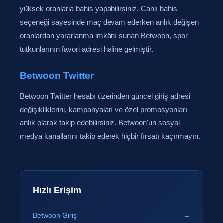
yüksek oranlarla bahis yapabilirsiniz. Canlı bahis
seçeneği sayesinde maç devam ederken anlık değişen
oranlardan yararlanma imkânı sunan Betwoon, spor
tutkunlarının favori adresi haline gelmiştir.
Betwoon Twitter
Betwoon Twitter hesabı üzerinden güncel giriş adresi
değişikliklerini, kampanyaları ve özel promosyonları
anlık olarak takip edebilirsiniz. Betwoon'un sosyal
medya kanallarını takip ederek hiçbir fırsatı kaçırmayın.
Hızlı Erişim
Betwoon Giriş