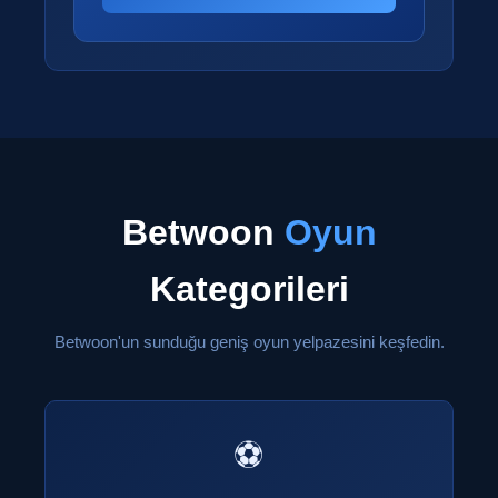
Betwoon
Oyun
Kategorileri
Betwoon'un sunduğu geniş oyun yelpazesini keşfedin.
⚽