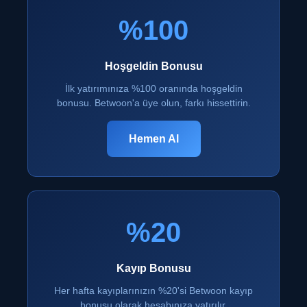
%100
Hoşgeldin Bonusu
İlk yatırımınıza %100 oranında hoşgeldin
bonusu. Betwoon'a üye olun, farkı hissettirin.
Hemen Al
%20
Kayıp Bonusu
Her hafta kayıplarınızın %20'si Betwoon kayıp
bonusu olarak hesabınıza yatırılır.