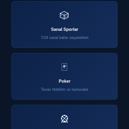
🎲
Sanal Sporlar
7/24 sanal bahis seçenekleri
🃏
Poker
Texas Hold'em ve turnuvalar
🎡