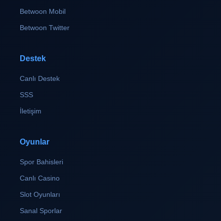
Betwoon Mobil
Betwoon Twitter
Destek
Canlı Destek
SSS
İletişim
Oyunlar
Spor Bahisleri
Canlı Casino
Slot Oyunları
Sanal Sporlar