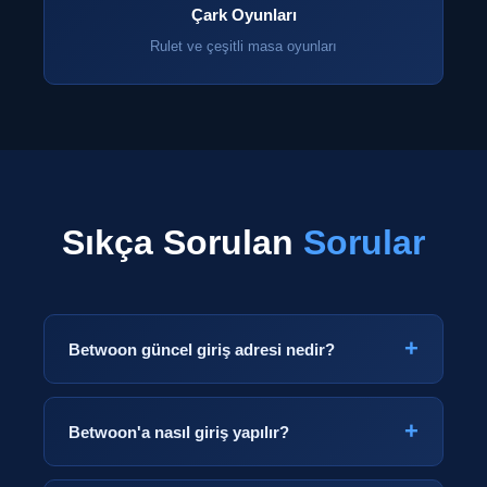
Çark Oyunları
Rulet ve çeşitli masa oyunları
Sıkça Sorulan
Sorular
Betwoon güncel giriş adresi nedir?
Betwoon güncel giriş adresi
tr.453betwoonresmi.com olarak güncellenmektedir.
Betwoon'a nasıl giriş yapılır?
Siteye erişim sorunu yaşadığınızda bu adresi
kullanabilirsiniz.
Betwoon'a giriş yapmak için güncel adresi