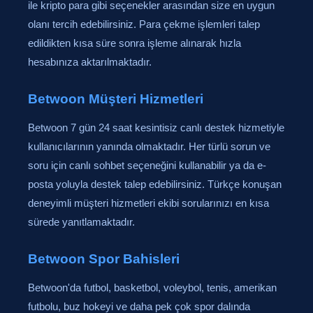
ile kripto para gibi seçenekler arasından size en uygun
olanı tercih edebilirsiniz. Para çekme işlemleri talep
edildikten kısa süre sonra işleme alınarak hızla
hesabınıza aktarılmaktadır.
Betwoon Müşteri Hizmetleri
Betwoon 7 gün 24 saat kesintisiz canlı destek hizmetiyle
kullanıcılarının yanında olmaktadır. Her türlü sorun ve
soru için canlı sohbet seçeneğini kullanabilir ya da e-
posta yoluyla destek talep edebilirsiniz. Türkçe konuşan
deneyimli müşteri hizmetleri ekibi sorularınızı en kısa
sürede yanıtlamaktadır.
Betwoon Spor Bahisleri
Betwoon'da futbol, basketbol, voleybol, tenis, amerikan
futbolu, buz hokeyi ve daha pek çok spor dalında