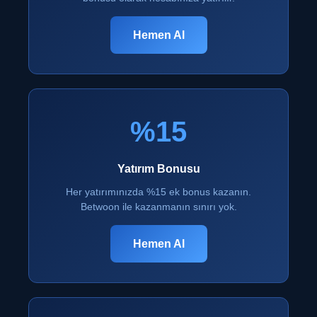
Hemen Al
%15
Yatırım Bonusu
Her yatırımınızda %15 ek bonus kazanın.
Betwoon ile kazanmanın sınırı yok.
Hemen Al