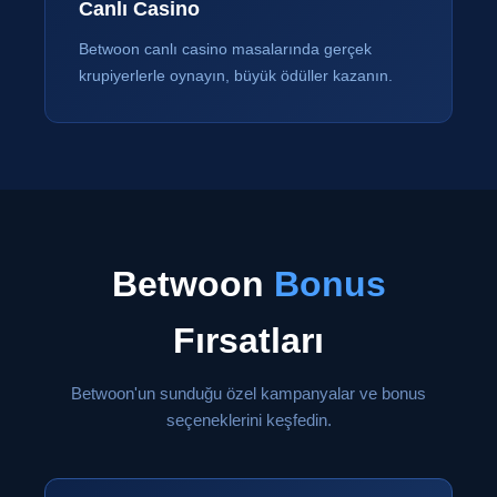
Canlı Casino
Betwoon canlı casino masalarında gerçek
krupiyerlerle oynayın, büyük ödüller kazanın.
Betwoon
Bonus
Fırsatları
Betwoon'un sunduğu özel kampanyalar ve bonus
seçeneklerini keşfedin.