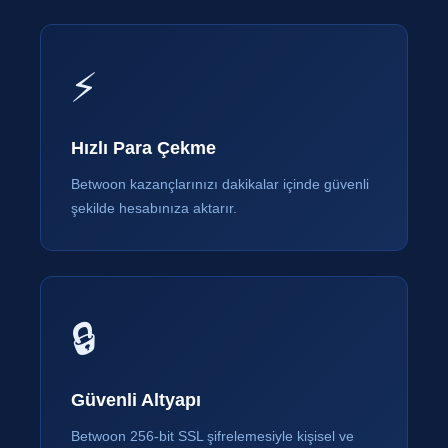
⚡
Hızlı Para Çekme
Betwoon kazançlarınızı dakikalar içinde güvenli
şekilde hesabınıza aktarır.
🔒
Güvenli Altyapı
Betwoon 256-bit SSL şifrelemesiyle kişisel ve