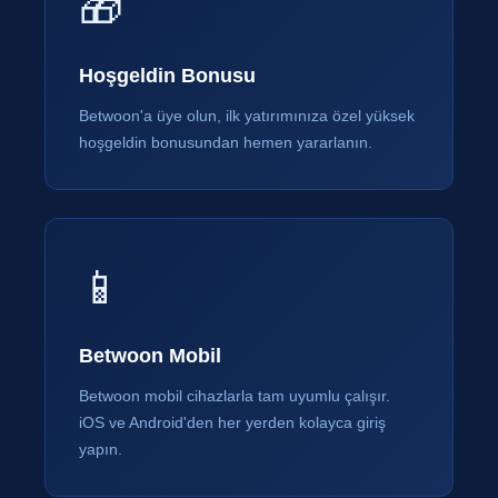
🎁
Hoşgeldin Bonusu
Betwoon'a üye olun, ilk yatırımınıza özel yüksek
hoşgeldin bonusundan hemen yararlanın.
📱
Betwoon Mobil
Betwoon mobil cihazlarla tam uyumlu çalışır.
iOS ve Android'den her yerden kolayca giriş
yapın.