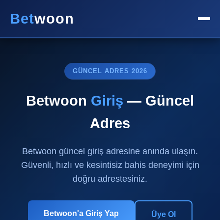
Bet
woon
GÜNCEL ADRES 2026
Betwoon
Giriş
— Güncel
Adres
Betwoon güncel giriş adresine anında ulaşın.
Güvenli, hızlı ve kesintisiz bahis deneyimi için
doğru adrestesiniz.
Betwoon'a Giriş Yap
Üye Ol