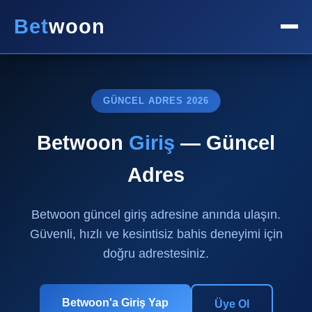
Bet
woon
GÜNCEL ADRES 2026
Betwoon
Giriş
— Güncel
Adres
Betwoon güncel giriş adresine anında ulaşın.
Güvenli, hızlı ve kesintisiz bahis deneyimi için
doğru adrestesiniz.
Betwoon'a Giriş Yap
Üye Ol