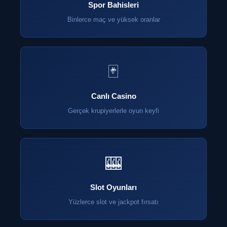
Spor Bahisleri
Binlerce maç ve yüksek oranlar
🃏
Canlı Casino
Gerçek krupiyerlerle oyun keyfi
🎰
Slot Oyunları
Yüzlerce slot ve jackpot fırsatı