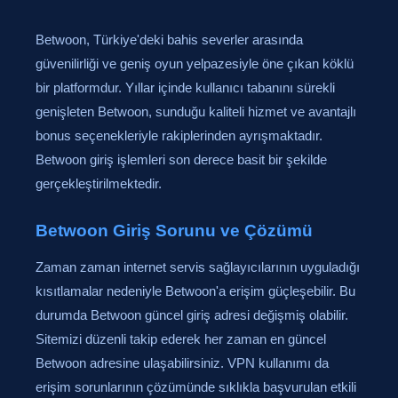
Betwoon, Türkiye'deki bahis severler arasında
güvenilirliği ve geniş oyun yelpazesiyle öne çıkan köklü
bir platformdur. Yıllar içinde kullanıcı tabanını sürekli
genişleten Betwoon, sunduğu kaliteli hizmet ve avantajlı
bonus seçenekleriyle rakiplerinden ayrışmaktadır.
Betwoon giriş işlemleri son derece basit bir şekilde
gerçekleştirilmektedir.
Betwoon Giriş Sorunu ve Çözümü
Zaman zaman internet servis sağlayıcılarının uyguladığı
kısıtlamalar nedeniyle Betwoon'a erişim güçleşebilir. Bu
durumda Betwoon güncel giriş adresi değişmiş olabilir.
Sitemizi düzenli takip ederek her zaman en güncel
Betwoon adresine ulaşabilirsiniz. VPN kullanımı da
erişim sorunlarının çözümünde sıklıkla başvurulan etkili