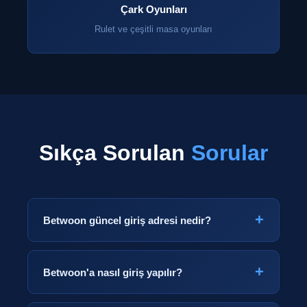
Çark Oyunları
Rulet ve çeşitli masa oyunları
Sıkça Sorulan
Sorular
Betwoon güncel giriş adresi nedir?
Betwoon güncel giriş adresi
tr.453betwoonresmi.com olarak güncellenmektedir.
Betwoon'a nasıl giriş yapılır?
Siteye erişim sorunu yaşadığınızda bu adresi
kullanabilirsiniz.
Betwoon'a giriş yapmak için güncel adresi