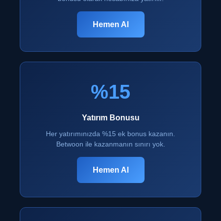
Hemen Al
%15
Yatırım Bonusu
Her yatırımınızda %15 ek bonus kazanın.
Betwoon ile kazanmanın sınırı yok.
Hemen Al