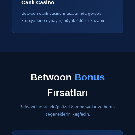
Canlı Casino
Betwoon canlı casino masalarında gerçek
krupiyerlerle oynayın, büyük ödüller kazanın.
Betwoon
Bonus
Fırsatları
Betwoon'un sunduğu özel kampanyalar ve bonus
seçeneklerini keşfedin.