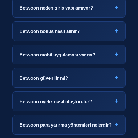
tarayıcınıza yazın, kullanıcı adı ve şifrenizle
Betwoon neden giriş yapılamıyor?
oturum açın.
Betwoon'a erişim sorunu yaşıyorsanız güncel
adres değişmiş olabilir. Güncel adres için sitemizi
Betwoon bonus nasıl alınır?
takip edin.
Betwoon'da üyelik sonrası hoşgeldin bonusu
otomatik olarak tanımlanır. Detaylar için bonuslar
Betwoon mobil uygulaması var mı?
sayfasını inceleyin.
Betwoon mobil uyumlu bir platformdur. Tarayıcı
üzerinden mobil cihazlardan kolayca erişebilirsiniz.
Betwoon güvenilir mi?
Betwoon lisanslı bir platform olarak güvenli
altyapıyla hizmet vermektedir.
Betwoon üyelik nasıl oluşturulur?
Betwoon güncel adresine girerek üye ol butonuna
tıklayın, bilgilerinizi doldurun ve hesabınızı
Betwoon para yatırma yöntemleri nelerdir?
oluşturun.