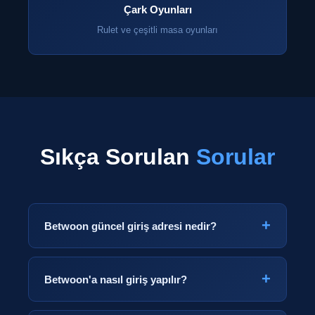
Çark Oyunları
Rulet ve çeşitli masa oyunları
Sıkça Sorulan
Sorular
Betwoon güncel giriş adresi nedir?
Betwoon güncel giriş adresi
tr.453betwoonresmi.com olarak güncellenmektedir.
Betwoon'a nasıl giriş yapılır?
Siteye erişim sorunu yaşadığınızda bu adresi
kullanabilirsiniz.
Betwoon'a giriş yapmak için güncel adresi