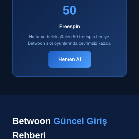
50
Freespin
Haftanın belirli günleri 50 freespin hediye.
Betwoon slot oyunlarında çevrimsiz kazan.
Hemen Al
Betwoon
Güncel Giriş
Rehberi