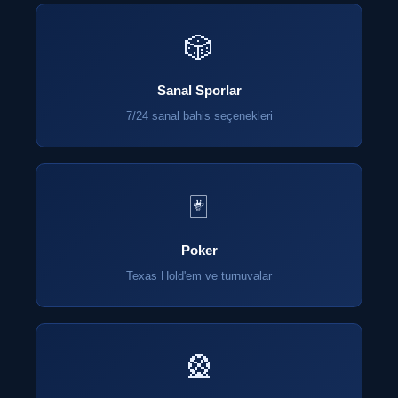
🎲
Sanal Sporlar
7/24 sanal bahis seçenekleri
🃏
Poker
Texas Hold'em ve turnuvalar
🎡