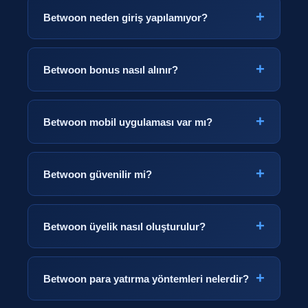
tarayıcınıza yazın, kullanıcı adı ve şifrenizle
Betwoon neden giriş yapılamıyor?
oturum açın.
Betwoon'a erişim sorunu yaşıyorsanız güncel
adres değişmiş olabilir. Güncel adres için sitemizi
Betwoon bonus nasıl alınır?
takip edin.
Betwoon'da üyelik sonrası hoşgeldin bonusu
otomatik olarak tanımlanır. Detaylar için bonuslar
Betwoon mobil uygulaması var mı?
sayfasını inceleyin.
Betwoon mobil uyumlu bir platformdur. Tarayıcı
üzerinden mobil cihazlardan kolayca erişebilirsiniz.
Betwoon güvenilir mi?
Betwoon lisanslı bir platform olarak güvenli
altyapıyla hizmet vermektedir.
Betwoon üyelik nasıl oluşturulur?
Betwoon güncel adresine girerek üye ol butonuna
tıklayın, bilgilerinizi doldurun ve hesabınızı
Betwoon para yatırma yöntemleri nelerdir?
oluşturun.