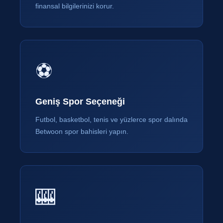
finansal bilgilerinizi korur.
⚽
Geniş Spor Seçeneği
Futbol, basketbol, tenis ve yüzlerce spor dalında
Betwoon spor bahisleri yapın.
🎰