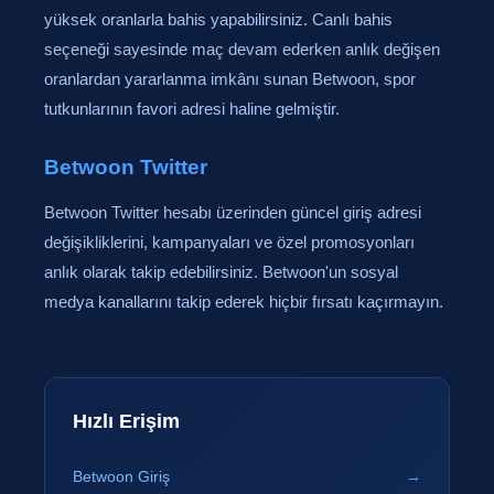
yüksek oranlarla bahis yapabilirsiniz. Canlı bahis
seçeneği sayesinde maç devam ederken anlık değişen
oranlardan yararlanma imkânı sunan Betwoon, spor
tutkunlarının favori adresi haline gelmiştir.
Betwoon Twitter
Betwoon Twitter hesabı üzerinden güncel giriş adresi
değişikliklerini, kampanyaları ve özel promosyonları
anlık olarak takip edebilirsiniz. Betwoon'un sosyal
medya kanallarını takip ederek hiçbir fırsatı kaçırmayın.
Hızlı Erişim
Betwoon Giriş