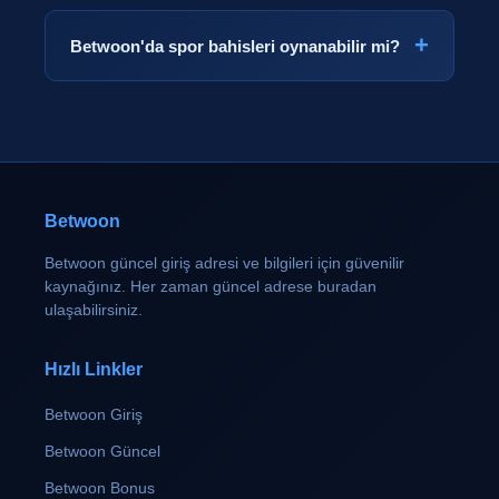
Betwoon yasal kısıtlamalar nedeniyle zaman
zaman adres değişikliğine gidebilmektedir. Güncel
Betwoon'da spor bahisleri oynanabilir mi?
adrese her zaman sitemizden ulaşabilirsiniz.
Betwoon geniş spor bahisleri seçeneği
sunmaktadır. Futbol, basketbol, tenis ve daha
fazlası için bahis yapabilirsiniz.
Betwoon
Betwoon güncel giriş adresi ve bilgileri için güvenilir
kaynağınız. Her zaman güncel adrese buradan
ulaşabilirsiniz.
Hızlı Linkler
Betwoon Giriş
Betwoon Güncel
Betwoon Bonus