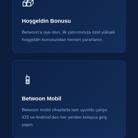
🎁
Hoşgeldin Bonusu
Betwoon'a üye olun, ilk yatırımınıza özel yüksek
hoşgeldin bonusundan hemen yararlanın.
📱
Betwoon Mobil
Betwoon mobil cihazlarla tam uyumlu çalışır.
iOS ve Android'den her yerden kolayca giriş
yapın.