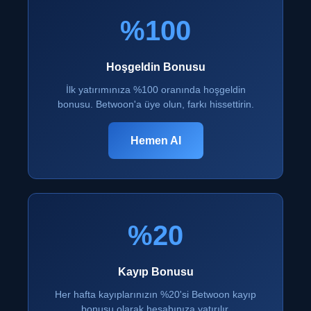
%100
Hoşgeldin Bonusu
İlk yatırımınıza %100 oranında hoşgeldin
bonusu. Betwoon'a üye olun, farkı hissettirin.
Hemen Al
%20
Kayıp Bonusu
Her hafta kayıplarınızın %20'si Betwoon kayıp
bonusu olarak hesabınıza yatırılır.