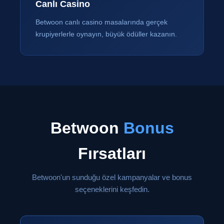
Canlı Casino
Betwoon canlı casino masalarında gerçek
krupiyerlerle oynayın, büyük ödüller kazanın.
Betwoon
Bonus
Fırsatları
Betwoon'un sunduğu özel kampanyalar ve bonus
seçeneklerini keşfedin.