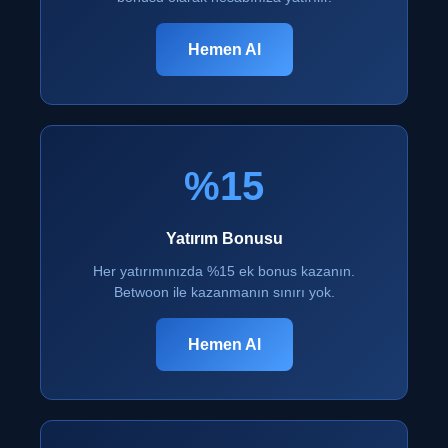
Hemen Al
%15
Yatırım Bonusu
Her yatırımınızda %15 ek bonus kazanın.
Betwoon ile kazanmanın sınırı yok.
Hemen Al