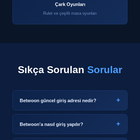
Çark Oyunları
Rulet ve çeşitli masa oyunları
Sıkça Sorulan
Sorular
Betwoon güncel giriş adresi nedir?
Betwoon güncel giriş adresi
tr.453betwoonresmi.com olarak güncellenmektedir.
Betwoon'a nasıl giriş yapılır?
Siteye erişim sorunu yaşadığınızda bu adresi
kullanabilirsiniz.
Betwoon'a giriş yapmak için güncel adresi