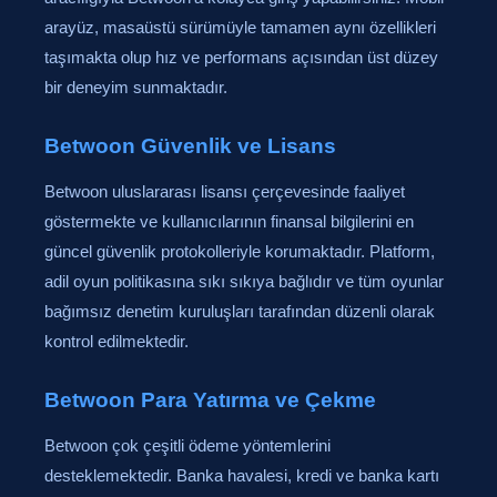
arayüz, masaüstü sürümüyle tamamen aynı özellikleri
taşımakta olup hız ve performans açısından üst düzey
bir deneyim sunmaktadır.
Betwoon Güvenlik ve Lisans
Betwoon uluslararası lisansı çerçevesinde faaliyet
göstermekte ve kullanıcılarının finansal bilgilerini en
güncel güvenlik protokolleriyle korumaktadır. Platform,
adil oyun politikasına sıkı sıkıya bağlıdır ve tüm oyunlar
bağımsız denetim kuruluşları tarafından düzenli olarak
kontrol edilmektedir.
Betwoon Para Yatırma ve Çekme
Betwoon çok çeşitli ödeme yöntemlerini
desteklemektedir. Banka havalesi, kredi ve banka kartı