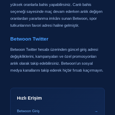
yüksek oranlarla bahis yapabilirsiniz. Canlı bahis
seçeneği sayesinde maç devam ederken anlık değişen
oranlardan yararlanma imkânı sunan Betwoon, spor
tutkunlarının favori adresi haline gelmiştir.
Betwoon Twitter
Betwoon Twitter hesabı üzerinden güncel giriş adresi
değişikliklerini, kampanyaları ve özel promosyonları
anlık olarak takip edebilirsiniz. Betwoon'un sosyal
medya kanallarını takip ederek hiçbir fırsatı kaçırmayın.
Hızlı Erişim
Betwoon Giriş