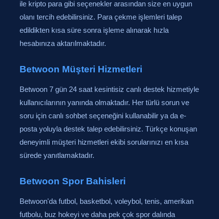
ile kripto para gibi seçenekler arasından size en uygun
olanı tercih edebilirsiniz. Para çekme işlemleri talep
edildikten kısa süre sonra işleme alınarak hızla
hesabınıza aktarılmaktadır.
Betwoon Müşteri Hizmetleri
Betwoon 7 gün 24 saat kesintisiz canlı destek hizmetiyle
kullanıcılarının yanında olmaktadır. Her türlü sorun ve
soru için canlı sohbet seçeneğini kullanabilir ya da e-
posta yoluyla destek talep edebilirsiniz. Türkçe konuşan
deneyimli müşteri hizmetleri ekibi sorularınızı en kısa
sürede yanıtlamaktadır.
Betwoon Spor Bahisleri
Betwoon'da futbol, basketbol, voleybol, tenis, amerikan
futbolu, buz hokeyi ve daha pek çok spor dalında