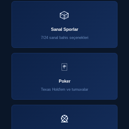
🎲
Sanal Sporlar
7/24 sanal bahis seçenekleri
🃏
Poker
Texas Hold'em ve turnuvalar
🎡