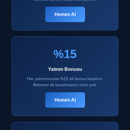
Hemen Al
%15
Yatırım Bonusu
Her yatırımınızda %15 ek bonus kazanın.
Betwoon ile kazanmanın sınırı yok.
Hemen Al