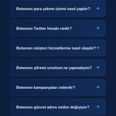
Betwoon banka havalesi, kredi kartı ve kripto para
gibi çeşitli ödeme yöntemlerini desteklemektedir.
Betwoon para çekme işlemi nasıl yapılır?
Betwoon hesabınızdan para çekmek için cüzdanım
bölümüne gidin ve çekim talebinizi oluşturun.
Betwoon Twitter hesabı nedir?
Betwoon güncel adres ve kampanya duyuruları
için resmi Twitter hesabını takip edebilirsiniz.
Betwoon müşteri hizmetlerine nasıl ulaşılır?
Betwoon canlı destek hattı 7/24 hizmet
vermektedir. Siteye girerek canlı sohbet
Betwoon şifremi unuttum ne yapmalıyım?
başlatabilirsiniz.
Betwoon giriş sayfasındaki şifremi unuttum
seçeneğine tıklayarak e-posta adresinize sıfırlama
Betwoon kampanyaları nelerdir?
bağlantısı alabilirsiniz.
Betwoon yatırım bonusu, kayıp bonusu, freespin
ve özel kampanyalar gibi çeşitli promosyonlar
Betwoon güncel adres neden değişiyor?
sunmaktadır.