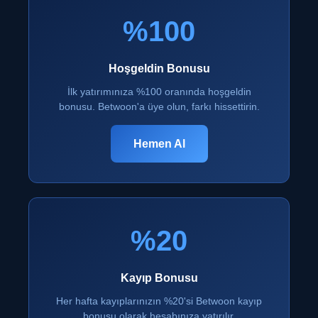
%100
Hoşgeldin Bonusu
İlk yatırımınıza %100 oranında hoşgeldin
bonusu. Betwoon'a üye olun, farkı hissettirin.
Hemen Al
%20
Kayıp Bonusu
Her hafta kayıplarınızın %20'si Betwoon kayıp
bonusu olarak hesabınıza yatırılır.