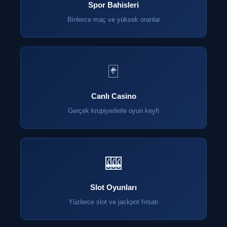
Spor Bahisleri
Binlerce maç ve yüksek oranlar
🃏
Canlı Casino
Gerçek krupiyerlerle oyun keyfi
🎰
Slot Oyunları
Yüzlerce slot ve jackpot fırsatı