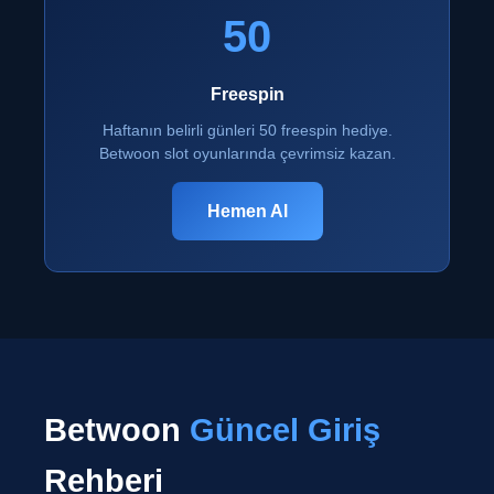
50
Freespin
Haftanın belirli günleri 50 freespin hediye.
Betwoon slot oyunlarında çevrimsiz kazan.
Hemen Al
Betwoon
Güncel Giriş
Rehberi