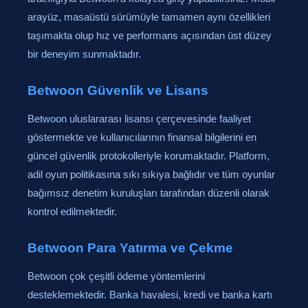
arayüz, masaüstü sürümüyle tamamen aynı özellikleri
taşımakta olup hız ve performans açısından üst düzey
bir deneyim sunmaktadır.
Betwoon Güvenlik ve Lisans
Betwoon uluslararası lisansı çerçevesinde faaliyet
göstermekte ve kullanıcılarının finansal bilgilerini en
güncel güvenlik protokolleriyle korumaktadır. Platform,
adil oyun politikasına sıkı sıkıya bağlıdır ve tüm oyunlar
bağımsız denetim kuruluşları tarafından düzenli olarak
kontrol edilmektedir.
Betwoon Para Yatırma ve Çekme
Betwoon çok çeşitli ödeme yöntemlerini
desteklemektedir. Banka havalesi, kredi ve banka kartı