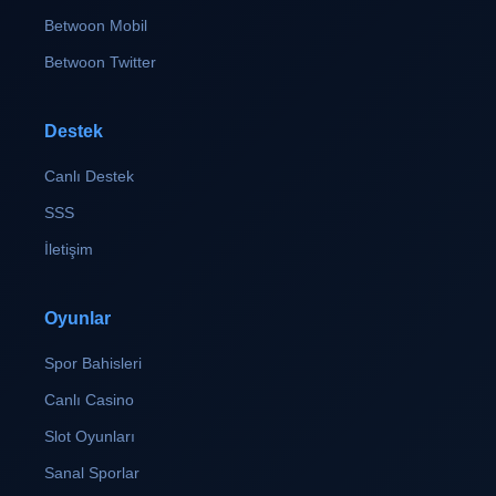
Betwoon Mobil
Betwoon Twitter
Destek
Canlı Destek
SSS
İletişim
Oyunlar
Spor Bahisleri
Canlı Casino
Slot Oyunları
Sanal Sporlar