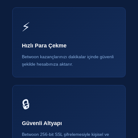
⚡
Hızlı Para Çekme
Betwoon kazançlarınızı dakikalar içinde güvenli
şekilde hesabınıza aktarır.
🔒
Güvenli Altyapı
Betwoon 256-bit SSL şifrelemesiyle kişisel ve