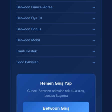
Betwoon Güncel Adres
Betwoon Üye Ol
Betwoon Bonus
Betwoon Mobil
Canlı Destek
Spor Bahisleri
Hemen Giriş Yap
Güncel Betwoon adresine tek tıkla ulaş,
bonusu kaçırma
Betwoon Giriş