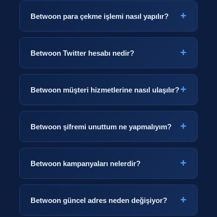
Betwoon banka havalesi, kredi kartı ve kripto para
gibi çeşitli ödeme yöntemlerini desteklemektedir.
Betwoon para çekme işlemi nasıl yapılır?
Betwoon hesabınızdan para çekmek için cüzdanım
bölümüne gidin ve çekim talebinizi oluşturun.
Betwoon Twitter hesabı nedir?
Betwoon güncel adres ve kampanya duyuruları
için resmi Twitter hesabını takip edebilirsiniz.
Betwoon müşteri hizmetlerine nasıl ulaşılır?
Betwoon canlı destek hattı 7/24 hizmet
vermektedir. Siteye girerek canlı sohbet
Betwoon şifremi unuttum ne yapmalıyım?
başlatabilirsiniz.
Betwoon giriş sayfasındaki şifremi unuttum
seçeneğine tıklayarak e-posta adresinize sıfırlama
Betwoon kampanyaları nelerdir?
bağlantısı alabilirsiniz.
Betwoon yatırım bonusu, kayıp bonusu, freespin
ve özel kampanyalar gibi çeşitli promosyonlar
Betwoon güncel adres neden değişiyor?
sunmaktadır.