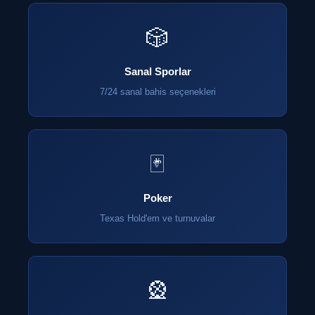
🎲
Sanal Sporlar
7/24 sanal bahis seçenekleri
🃏
Poker
Texas Hold'em ve turnuvalar
🎡