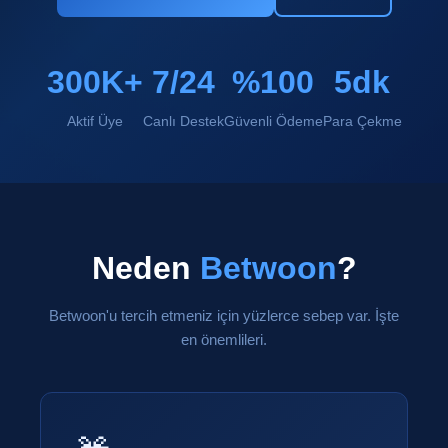
300K+
7/24
%100
5dk
Aktif Üye
Canlı Destek
Güvenli Ödeme
Para Çekme
Neden
Betwoon
?
Betwoon'u tercih etmeniz için yüzlerce sebep var. İşte
en önemlileri.