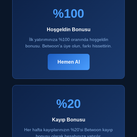
%100
Hoşgeldin Bonusu
İlk yatırımınıza %100 oranında hoşgeldin
bonusu. Betwoon'a üye olun, farkı hissettirin.
Hemen Al
%20
Kayıp Bonusu
Her hafta kayıplarınızın %20'si Betwoon kayıp
bonusu olarak hesabınıza yatırılır.