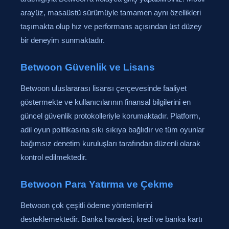
arayüz, masaüstü sürümüyle tamamen aynı özellikleri
taşımakta olup hız ve performans açısından üst düzey
bir deneyim sunmaktadır.
Betwoon Güvenlik ve Lisans
Betwoon uluslararası lisansı çerçevesinde faaliyet
göstermekte ve kullanıcılarının finansal bilgilerini en
güncel güvenlik protokolleriyle korumaktadır. Platform,
adil oyun politikasına sıkı sıkıya bağlıdır ve tüm oyunlar
bağımsız denetim kuruluşları tarafından düzenli olarak
kontrol edilmektedir.
Betwoon Para Yatırma ve Çekme
Betwoon çok çeşitli ödeme yöntemlerini
desteklemektedir. Banka havalesi, kredi ve banka kartı