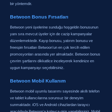
bir yöntemdir.
Betwoon Bonus Fırsatları
Betwoon yeni üyelerine sunduğu hoşgeldin bonusunun
yanı sıra mevcut üyeler için de cazip kampanyalar
düzenlemektedir. Kayıp bonusu, yatırım bonusu ve
freespin fırsatları Betwoon'un en çok tercih edilen
promosyonları arasında yer almaktadır. Betwoon bonus
çevrim şartlarını dikkatlice inceleyerek kendinize en
uygun kampanyayı seçebilirsiniz.
Betwoon Mobil Kullanım
Betwoon mobil uyumlu tasarımı sayesinde akıllı telefon
ve tablet kullanıcılarına sorunsuz bir deneyim
sunmaktadır. iOS ve Android cihazlardan tarayıcı
aracılığıyla Betwoon'a kolayca giriş yapabilirsiniz. Mobil