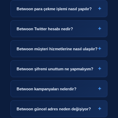
Betwoon banka havalesi, kredi kartı ve kripto para
gibi çeşitli ödeme yöntemlerini desteklemektedir.
Betwoon para çekme işlemi nasıl yapılır?
Betwoon hesabınızdan para çekmek için cüzdanım
bölümüne gidin ve çekim talebinizi oluşturun.
Betwoon Twitter hesabı nedir?
Betwoon güncel adres ve kampanya duyuruları
için resmi Twitter hesabını takip edebilirsiniz.
Betwoon müşteri hizmetlerine nasıl ulaşılır?
Betwoon canlı destek hattı 7/24 hizmet
vermektedir. Siteye girerek canlı sohbet
Betwoon şifremi unuttum ne yapmalıyım?
başlatabilirsiniz.
Betwoon giriş sayfasındaki şifremi unuttum
seçeneğine tıklayarak e-posta adresinize sıfırlama
Betwoon kampanyaları nelerdir?
bağlantısı alabilirsiniz.
Betwoon yatırım bonusu, kayıp bonusu, freespin
ve özel kampanyalar gibi çeşitli promosyonlar
Betwoon güncel adres neden değişiyor?
sunmaktadır.