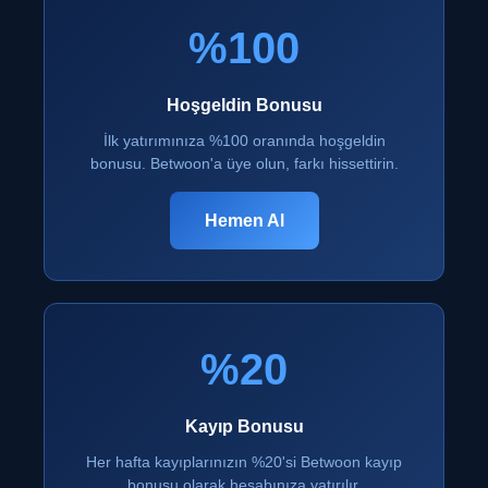
%100
Hoşgeldin Bonusu
İlk yatırımınıza %100 oranında hoşgeldin
bonusu. Betwoon'a üye olun, farkı hissettirin.
Hemen Al
%20
Kayıp Bonusu
Her hafta kayıplarınızın %20'si Betwoon kayıp
bonusu olarak hesabınıza yatırılır.