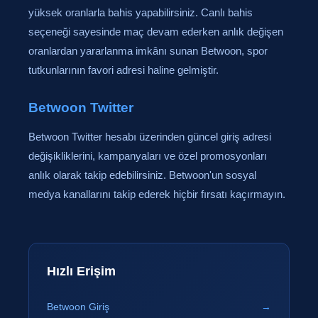
yüksek oranlarla bahis yapabilirsiniz. Canlı bahis
seçeneği sayesinde maç devam ederken anlık değişen
oranlardan yararlanma imkânı sunan Betwoon, spor
tutkunlarının favori adresi haline gelmiştir.
Betwoon Twitter
Betwoon Twitter hesabı üzerinden güncel giriş adresi
değişikliklerini, kampanyaları ve özel promosyonları
anlık olarak takip edebilirsiniz. Betwoon'un sosyal
medya kanallarını takip ederek hiçbir fırsatı kaçırmayın.
Hızlı Erişim
Betwoon Giriş