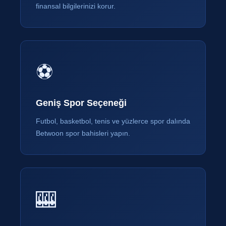
finansal bilgilerinizi korur.
⚽
Geniş Spor Seçeneği
Futbol, basketbol, tenis ve yüzlerce spor dalında
Betwoon spor bahisleri yapın.
🎰