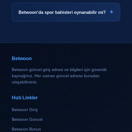
Betwoon yasal kısıtlamalar nedeniyle zaman
zaman adres değişikliğine gidebilmektedir. Güncel
Betwoon'da spor bahisleri oynanabilir mi?
adrese her zaman sitemizden ulaşabilirsiniz.
Betwoon geniş spor bahisleri seçeneği
sunmaktadır. Futbol, basketbol, tenis ve daha
fazlası için bahis yapabilirsiniz.
Betwoon
Betwoon güncel giriş adresi ve bilgileri için güvenilir
kaynağınız. Her zaman güncel adrese buradan
ulaşabilirsiniz.
Hızlı Linkler
Betwoon Giriş
Betwoon Güncel
Betwoon Bonus