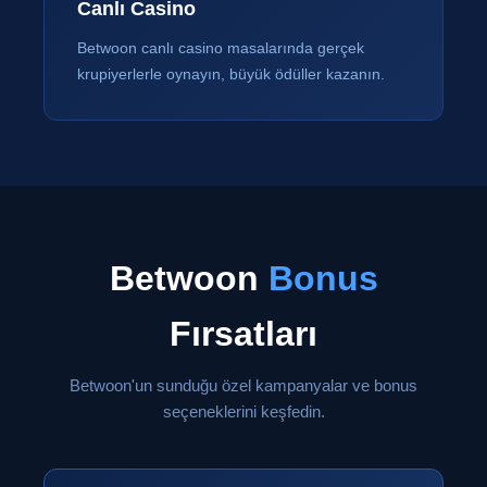
Canlı Casino
Betwoon canlı casino masalarında gerçek
krupiyerlerle oynayın, büyük ödüller kazanın.
Betwoon
Bonus
Fırsatları
Betwoon'un sunduğu özel kampanyalar ve bonus
seçeneklerini keşfedin.