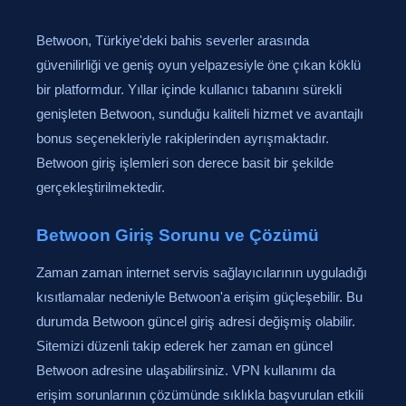
Betwoon, Türkiye'deki bahis severler arasında
güvenilirliği ve geniş oyun yelpazesiyle öne çıkan köklü
bir platformdur. Yıllar içinde kullanıcı tabanını sürekli
genişleten Betwoon, sunduğu kaliteli hizmet ve avantajlı
bonus seçenekleriyle rakiplerinden ayrışmaktadır.
Betwoon giriş işlemleri son derece basit bir şekilde
gerçekleştirilmektedir.
Betwoon Giriş Sorunu ve Çözümü
Zaman zaman internet servis sağlayıcılarının uyguladığı
kısıtlamalar nedeniyle Betwoon'a erişim güçleşebilir. Bu
durumda Betwoon güncel giriş adresi değişmiş olabilir.
Sitemizi düzenli takip ederek her zaman en güncel
Betwoon adresine ulaşabilirsiniz. VPN kullanımı da
erişim sorunlarının çözümünde sıklıkla başvurulan etkili