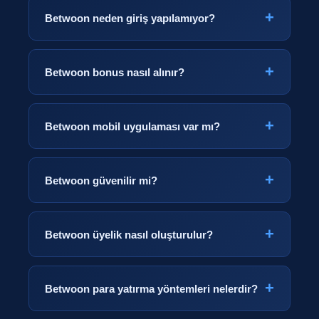
tarayıcınıza yazın, kullanıcı adı ve şifrenizle
Betwoon neden giriş yapılamıyor?
oturum açın.
Betwoon'a erişim sorunu yaşıyorsanız güncel
adres değişmiş olabilir. Güncel adres için sitemizi
Betwoon bonus nasıl alınır?
takip edin.
Betwoon'da üyelik sonrası hoşgeldin bonusu
otomatik olarak tanımlanır. Detaylar için bonuslar
Betwoon mobil uygulaması var mı?
sayfasını inceleyin.
Betwoon mobil uyumlu bir platformdur. Tarayıcı
üzerinden mobil cihazlardan kolayca erişebilirsiniz.
Betwoon güvenilir mi?
Betwoon lisanslı bir platform olarak güvenli
altyapıyla hizmet vermektedir.
Betwoon üyelik nasıl oluşturulur?
Betwoon güncel adresine girerek üye ol butonuna
tıklayın, bilgilerinizi doldurun ve hesabınızı
Betwoon para yatırma yöntemleri nelerdir?
oluşturun.