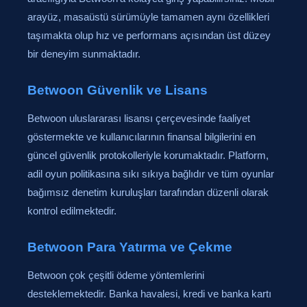
arayüz, masaüstü sürümüyle tamamen aynı özellikleri
taşımakta olup hız ve performans açısından üst düzey
bir deneyim sunmaktadır.
Betwoon Güvenlik ve Lisans
Betwoon uluslararası lisansı çerçevesinde faaliyet
göstermekte ve kullanıcılarının finansal bilgilerini en
güncel güvenlik protokolleriyle korumaktadır. Platform,
adil oyun politikasına sıkı sıkıya bağlıdır ve tüm oyunlar
bağımsız denetim kuruluşları tarafından düzenli olarak
kontrol edilmektedir.
Betwoon Para Yatırma ve Çekme
Betwoon çok çeşitli ödeme yöntemlerini
desteklemektedir. Banka havalesi, kredi ve banka kartı