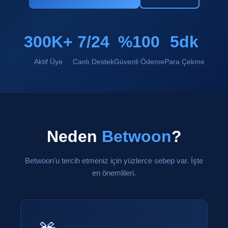
300K+
7/24
%100
5dk
Aktif Üye
Canlı Destek
Güvenli Ödeme
Para Çekme
Neden
Betwoon
?
Betwoon'u tercih etmeniz için yüzlerce sebep var. İşte
en önemlileri.