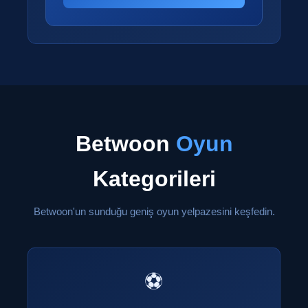
Betwoon
Oyun
Kategorileri
Betwoon'un sunduğu geniş oyun yelpazesini keşfedin.
⚽