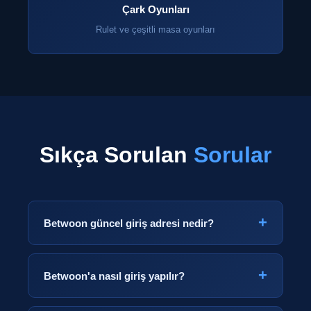
Çark Oyunları
Rulet ve çeşitli masa oyunları
Sıkça Sorulan
Sorular
Betwoon güncel giriş adresi nedir?
Betwoon güncel giriş adresi
tr.453betwoonresmi.com olarak güncellenmektedir.
Betwoon'a nasıl giriş yapılır?
Siteye erişim sorunu yaşadığınızda bu adresi
kullanabilirsiniz.
Betwoon'a giriş yapmak için güncel adresi