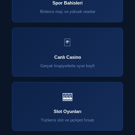
Spor Bahisleri
Binlerce maç ve yüksek oranlar
🃏
Canlı Casino
Gerçek krupiyerlerle oyun keyfi
🎰
Slot Oyunları
Yüzlerce slot ve jackpot fırsatı