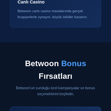
Canlı Casino
Betwoon canlı casino masalarında gerçek
krupiyerlerle oynayın, büyük ödüller kazanın.
Betwoon
Bonus
Fırsatları
Betwoon'un sunduğu özel kampanyalar ve bonus
seçeneklerini keşfedin.