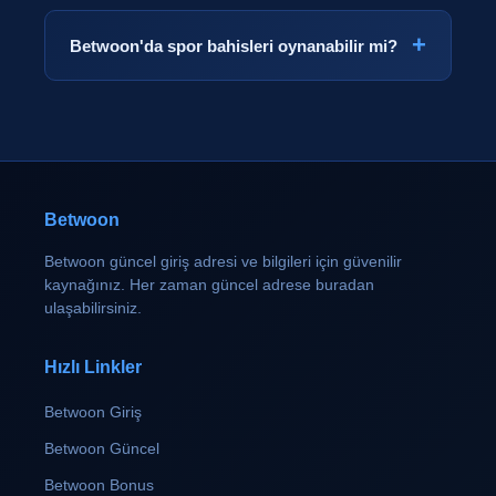
Betwoon yasal kısıtlamalar nedeniyle zaman
zaman adres değişikliğine gidebilmektedir. Güncel
Betwoon'da spor bahisleri oynanabilir mi?
adrese her zaman sitemizden ulaşabilirsiniz.
Betwoon geniş spor bahisleri seçeneği
sunmaktadır. Futbol, basketbol, tenis ve daha
fazlası için bahis yapabilirsiniz.
Betwoon
Betwoon güncel giriş adresi ve bilgileri için güvenilir
kaynağınız. Her zaman güncel adrese buradan
ulaşabilirsiniz.
Hızlı Linkler
Betwoon Giriş
Betwoon Güncel
Betwoon Bonus