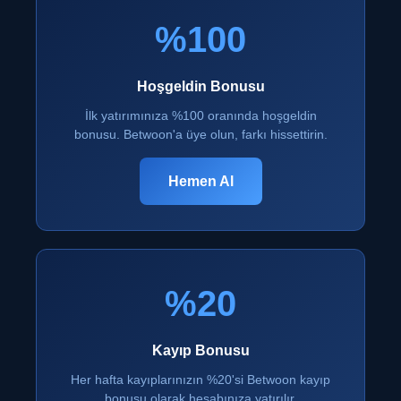
%100
Hoşgeldin Bonusu
İlk yatırımınıza %100 oranında hoşgeldin
bonusu. Betwoon'a üye olun, farkı hissettirin.
Hemen Al
%20
Kayıp Bonusu
Her hafta kayıplarınızın %20'si Betwoon kayıp
bonusu olarak hesabınıza yatırılır.