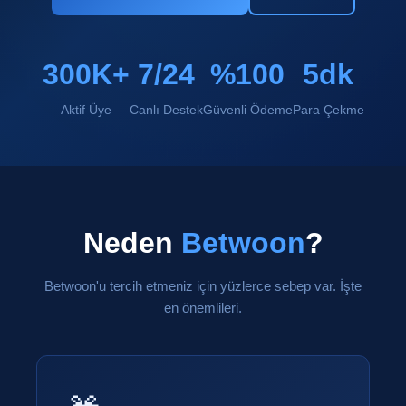
300K+
7/24
%100
5dk
Aktif Üye
Canlı Destek
Güvenli Ödeme
Para Çekme
Neden
Betwoon
?
Betwoon'u tercih etmeniz için yüzlerce sebep var. İşte
en önemlileri.