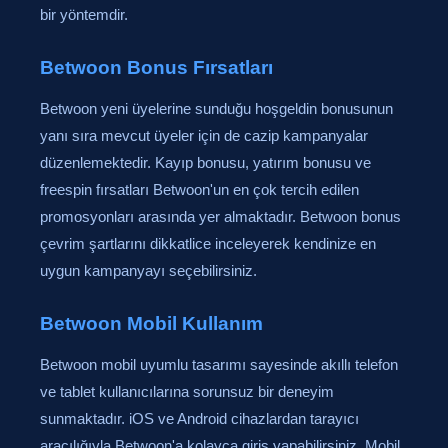
bir yöntemdir.
Betwoon Bonus Fırsatları
Betwoon yeni üyelerine sunduğu hoşgeldin bonusunun
yanı sıra mevcut üyeler için de cazip kampanyalar
düzenlemektedir. Kayıp bonusu, yatırım bonusu ve
freespin fırsatları Betwoon'un en çok tercih edilen
promosyonları arasında yer almaktadır. Betwoon bonus
çevrim şartlarını dikkatlice inceleyerek kendinize en
uygun kampanyayı seçebilirsiniz.
Betwoon Mobil Kullanım
Betwoon mobil uyumlu tasarımı sayesinde akıllı telefon
ve tablet kullanıcılarına sorunsuz bir deneyim
sunmaktadır. iOS ve Android cihazlardan tarayıcı
aracılığıyla Betwoon'a kolayca giriş yapabilirsiniz. Mobil