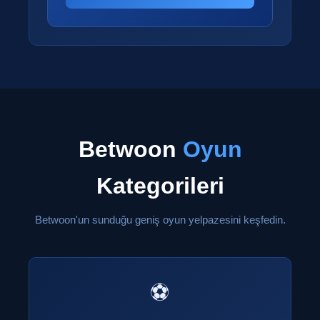
Betwoon
Oyun
Kategorileri
Betwoon'un sunduğu geniş oyun yelpazesini keşfedin.
⚽