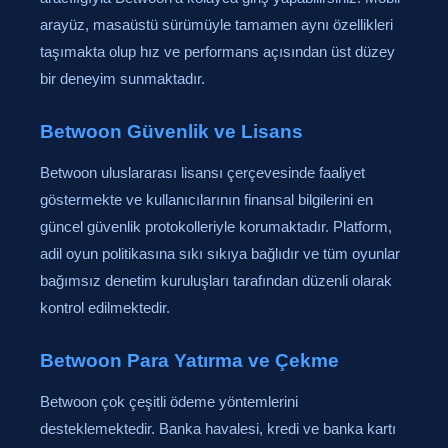
arayüz, masaüstü sürümüyle tamamen aynı özellikleri
taşımakta olup hız ve performans açısından üst düzey
bir deneyim sunmaktadır.
Betwoon Güvenlik ve Lisans
Betwoon uluslararası lisansı çerçevesinde faaliyet
göstermekte ve kullanıcılarının finansal bilgilerini en
güncel güvenlik protokolleriyle korumaktadır. Platform,
adil oyun politikasına sıkı sıkıya bağlıdır ve tüm oyunlar
bağımsız denetim kuruluşları tarafından düzenli olarak
kontrol edilmektedir.
Betwoon Para Yatırma ve Çekme
Betwoon çok çeşitli ödeme yöntemlerini
desteklemektedir. Banka havalesi, kredi ve banka kartı