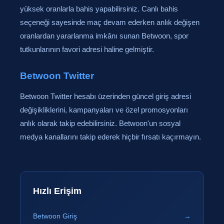
yüksek oranlarla bahis yapabilirsiniz. Canlı bahis
seçeneği sayesinde maç devam ederken anlık değişen
oranlardan yararlanma imkânı sunan Betwoon, spor
tutkunlarının favori adresi haline gelmiştir.
Betwoon Twitter
Betwoon Twitter hesabı üzerinden güncel giriş adresi
değişikliklerini, kampanyaları ve özel promosyonları
anlık olarak takip edebilirsiniz. Betwoon'un sosyal
medya kanallarını takip ederek hiçbir fırsatı kaçırmayın.
Hızlı Erişim
Betwoon Giriş