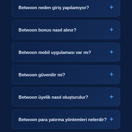
tarayıcınıza yazın, kullanıcı adı ve şifrenizle
Betwoon neden giriş yapılamıyor?
oturum açın.
Betwoon'a erişim sorunu yaşıyorsanız güncel
adres değişmiş olabilir. Güncel adres için sitemizi
Betwoon bonus nasıl alınır?
takip edin.
Betwoon'da üyelik sonrası hoşgeldin bonusu
otomatik olarak tanımlanır. Detaylar için bonuslar
Betwoon mobil uygulaması var mı?
sayfasını inceleyin.
Betwoon mobil uyumlu bir platformdur. Tarayıcı
üzerinden mobil cihazlardan kolayca erişebilirsiniz.
Betwoon güvenilir mi?
Betwoon lisanslı bir platform olarak güvenli
altyapıyla hizmet vermektedir.
Betwoon üyelik nasıl oluşturulur?
Betwoon güncel adresine girerek üye ol butonuna
tıklayın, bilgilerinizi doldurun ve hesabınızı
Betwoon para yatırma yöntemleri nelerdir?
oluşturun.