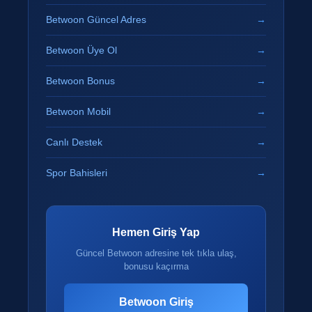
Betwoon Güncel Adres
Betwoon Üye Ol
Betwoon Bonus
Betwoon Mobil
Canlı Destek
Spor Bahisleri
Hemen Giriş Yap
Güncel Betwoon adresine tek tıkla ulaş,
bonusu kaçırma
Betwoon Giriş