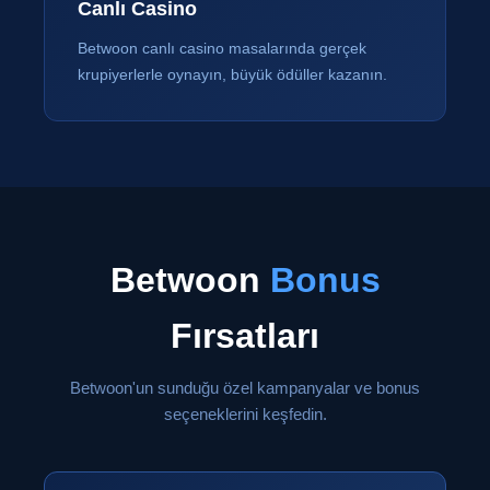
Canlı Casino
Betwoon canlı casino masalarında gerçek
krupiyerlerle oynayın, büyük ödüller kazanın.
Betwoon
Bonus
Fırsatları
Betwoon'un sunduğu özel kampanyalar ve bonus
seçeneklerini keşfedin.