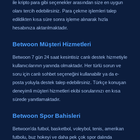
ile kripto para gibi seçenekler arasından size en uygun
olanı tercih edebilirsiniz. Para çekme işlemleri talep
edildikten kısa süre sonra işleme alınarak hızla
hesabınıza aktarılmaktadır.
Betwoon Müşteri Hizmetleri
Betwoon 7 gün 24 saat kesintisiz canlı destek hizmetiyle
kullanıcılarının yanında olmaktadır. Her türlü sorun ve
soru için canlı sohbet seçeneğini kullanabilir ya da e-
posta yoluyla destek talep edebilirsiniz. Türkçe konuşan
deneyimli müşteri hizmetleri ekibi sorularınızı en kısa
sürede yanıtlamaktadır.
Betwoon Spor Bahisleri
Betwoon'da futbol, basketbol, voleybol, tenis, amerikan
futbolu, buz hokeyi ve daha pek çok spor dalında