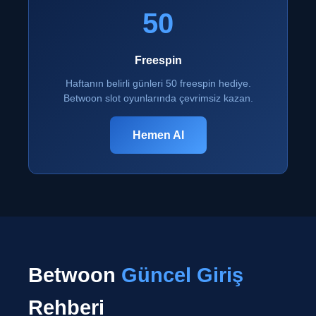
50
Freespin
Haftanın belirli günleri 50 freespin hediye.
Betwoon slot oyunlarında çevrimsiz kazan.
Hemen Al
Betwoon
Güncel Giriş
Rehberi