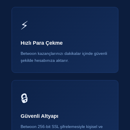
⚡
Hızlı Para Çekme
Betwoon kazançlarınızı dakikalar içinde güvenli
şekilde hesabınıza aktarır.
🔒
Güvenli Altyapı
Betwoon 256-bit SSL şifrelemesiyle kişisel ve