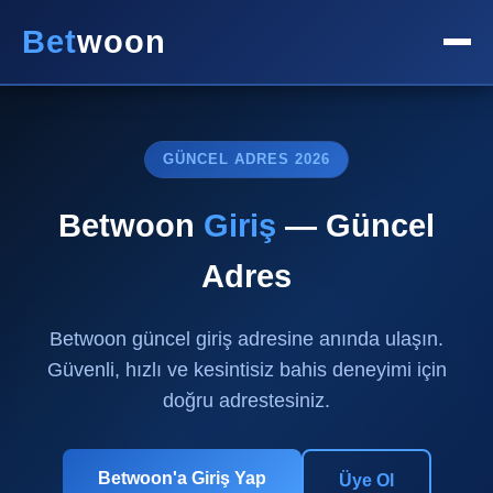
Bet
woon
GÜNCEL ADRES 2026
Betwoon
Giriş
— Güncel
Adres
Betwoon güncel giriş adresine anında ulaşın.
Güvenli, hızlı ve kesintisiz bahis deneyimi için
doğru adrestesiniz.
Betwoon'a Giriş Yap
Üye Ol