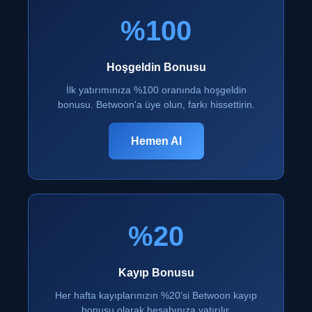
%100
Hoşgeldin Bonusu
İlk yatırımınıza %100 oranında hoşgeldin
bonusu. Betwoon'a üye olun, farkı hissettirin.
Hemen Al
%20
Kayıp Bonusu
Her hafta kayıplarınızın %20'si Betwoon kayıp
bonusu olarak hesabınıza yatırılır.