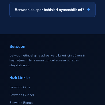
Betwoon yasal kısıtlamalar nedeniyle zaman
zaman adres değişikliğine gidebilmektedir. Güncel
Betwoon'da spor bahisleri oynanabilir mi?
adrese her zaman sitemizden ulaşabilirsiniz.
Betwoon geniş spor bahisleri seçeneği
sunmaktadır. Futbol, basketbol, tenis ve daha
fazlası için bahis yapabilirsiniz.
Betwoon
Betwoon güncel giriş adresi ve bilgileri için güvenilir
kaynağınız. Her zaman güncel adrese buradan
ulaşabilirsiniz.
Hızlı Linkler
Betwoon Giriş
Betwoon Güncel
Betwoon Bonus