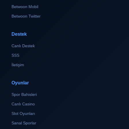
Betwoon Mobil
Betwoon Twitter
Destek
Canlı Destek
SSS
İletişim
Oyunlar
Spor Bahisleri
Canlı Casino
Slot Oyunları
Sanal Sporlar