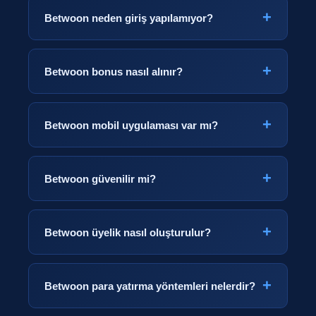
tarayıcınıza yazın, kullanıcı adı ve şifrenizle
Betwoon neden giriş yapılamıyor?
oturum açın.
Betwoon'a erişim sorunu yaşıyorsanız güncel
adres değişmiş olabilir. Güncel adres için sitemizi
Betwoon bonus nasıl alınır?
takip edin.
Betwoon'da üyelik sonrası hoşgeldin bonusu
otomatik olarak tanımlanır. Detaylar için bonuslar
Betwoon mobil uygulaması var mı?
sayfasını inceleyin.
Betwoon mobil uyumlu bir platformdur. Tarayıcı
üzerinden mobil cihazlardan kolayca erişebilirsiniz.
Betwoon güvenilir mi?
Betwoon lisanslı bir platform olarak güvenli
altyapıyla hizmet vermektedir.
Betwoon üyelik nasıl oluşturulur?
Betwoon güncel adresine girerek üye ol butonuna
tıklayın, bilgilerinizi doldurun ve hesabınızı
Betwoon para yatırma yöntemleri nelerdir?
oluşturun.