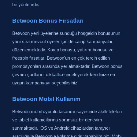
bir yöntemdir.
Betwoon Bonus Fırsatları
Betwoon yeni üyelerine sunduğu hoşgeldin bonusunun
yanı sıra mevcut üyeler için de cazip kampanyalar
düzenlemektedir. Kayıp bonusu, yatırım bonusu ve
freespin fırsatları Betwoon'un en çok tercih edilen
promosyonları arasında yer almaktadır. Betwoon bonus
çevrim şartlarını dikkatlice inceleyerek kendinize en
uygun kampanyayı seçebilirsiniz.
Betwoon Mobil Kullanım
Betwoon mobil uyumlu tasarımı sayesinde akıllı telefon
ve tablet kullanıcılarına sorunsuz bir deneyim
sunmaktadır. iOS ve Android cihazlardan tarayıcı
aracılığıyla Betwoon'a kolayca giriş yapabilirsiniz. Mobil