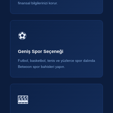
finansal bilgilerinizi korur.
⚽
Geniş Spor Seçeneği
Futbol, basketbol, tenis ve yüzlerce spor dalında
Betwoon spor bahisleri yapın.
🎰