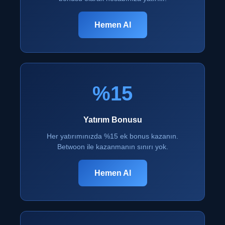
Hemen Al
%15
Yatırım Bonusu
Her yatırımınızda %15 ek bonus kazanın.
Betwoon ile kazanmanın sınırı yok.
Hemen Al