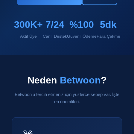
300K+
7/24
%100
5dk
Aktif Üye
Canlı Destek
Güvenli Ödeme
Para Çekme
Neden
Betwoon
?
Betwoon'u tercih etmeniz için yüzlerce sebep var. İşte
en önemlileri.