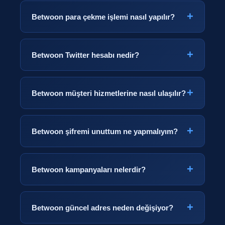
Betwoon banka havalesi, kredi kartı ve kripto para
gibi çeşitli ödeme yöntemlerini desteklemektedir.
Betwoon para çekme işlemi nasıl yapılır?
Betwoon hesabınızdan para çekmek için cüzdanım
bölümüne gidin ve çekim talebinizi oluşturun.
Betwoon Twitter hesabı nedir?
Betwoon güncel adres ve kampanya duyuruları
için resmi Twitter hesabını takip edebilirsiniz.
Betwoon müşteri hizmetlerine nasıl ulaşılır?
Betwoon canlı destek hattı 7/24 hizmet
vermektedir. Siteye girerek canlı sohbet
Betwoon şifremi unuttum ne yapmalıyım?
başlatabilirsiniz.
Betwoon giriş sayfasındaki şifremi unuttum
seçeneğine tıklayarak e-posta adresinize sıfırlama
Betwoon kampanyaları nelerdir?
bağlantısı alabilirsiniz.
Betwoon yatırım bonusu, kayıp bonusu, freespin
ve özel kampanyalar gibi çeşitli promosyonlar
Betwoon güncel adres neden değişiyor?
sunmaktadır.