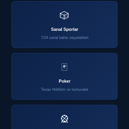
🎲
Sanal Sporlar
7/24 sanal bahis seçenekleri
🃏
Poker
Texas Hold'em ve turnuvalar
🎡