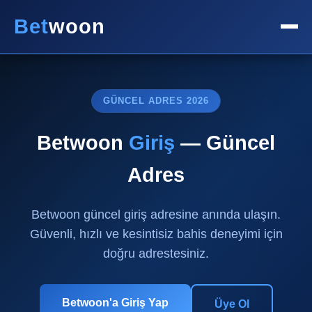
Bet
woon
GÜNCEL ADRES 2026
Betwoon
Giriş
— Güncel
Adres
Betwoon güncel giriş adresine anında ulaşın.
Güvenli, hızlı ve kesintisiz bahis deneyimi için
doğru adrestesiniz.
Betwoon'a Giriş Yap
Üye Ol