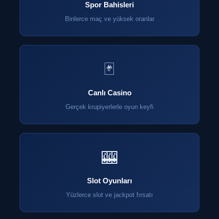
Spor Bahisleri
Binlerce maç ve yüksek oranlar
🃏
Canlı Casino
Gerçek krupiyerlerle oyun keyfi
🎰
Slot Oyunları
Yüzlerce slot ve jackpot fırsatı