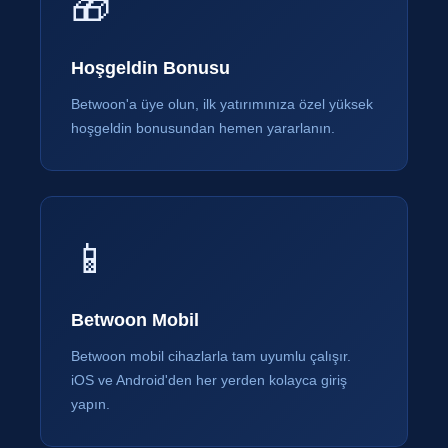
🎁
Hoşgeldin Bonusu
Betwoon'a üye olun, ilk yatırımınıza özel yüksek
hoşgeldin bonusundan hemen yararlanın.
📱
Betwoon Mobil
Betwoon mobil cihazlarla tam uyumlu çalışır.
iOS ve Android'den her yerden kolayca giriş
yapın.