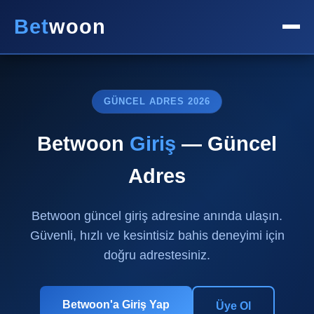
Bet
woon
GÜNCEL ADRES 2026
Betwoon
Giriş
— Güncel
Adres
Betwoon güncel giriş adresine anında ulaşın.
Güvenli, hızlı ve kesintisiz bahis deneyimi için
doğru adrestesiniz.
Betwoon'a Giriş Yap
Üye Ol