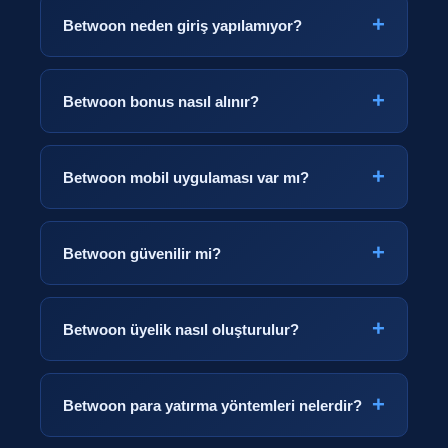
tarayıcınıza yazın, kullanıcı adı ve şifrenizle
Betwoon neden giriş yapılamıyor?
oturum açın.
Betwoon'a erişim sorunu yaşıyorsanız güncel
adres değişmiş olabilir. Güncel adres için sitemizi
Betwoon bonus nasıl alınır?
takip edin.
Betwoon'da üyelik sonrası hoşgeldin bonusu
otomatik olarak tanımlanır. Detaylar için bonuslar
Betwoon mobil uygulaması var mı?
sayfasını inceleyin.
Betwoon mobil uyumlu bir platformdur. Tarayıcı
üzerinden mobil cihazlardan kolayca erişebilirsiniz.
Betwoon güvenilir mi?
Betwoon lisanslı bir platform olarak güvenli
altyapıyla hizmet vermektedir.
Betwoon üyelik nasıl oluşturulur?
Betwoon güncel adresine girerek üye ol butonuna
tıklayın, bilgilerinizi doldurun ve hesabınızı
Betwoon para yatırma yöntemleri nelerdir?
oluşturun.