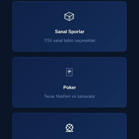
🎲
Sanal Sporlar
7/24 sanal bahis seçenekleri
🃏
Poker
Texas Hold'em ve turnuvalar
🎡