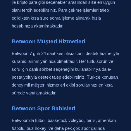
ile kripto para gibi seçenekler arasından size en uygun
olanı tercih edebilirsiniz. Para çekme işlemleri talep
edildikten kısa süre sonra işleme alınarak hızla
hesabınıza aktarılmaktadır.
Betwoon Müşteri Hizmetleri
Betwoon 7 gün 24 saat kesintisiz canlı destek hizmetiyle
kullanıcılarının yanında olmaktadır. Her türlü sorun ve
soru için canlı sohbet seçeneğini kullanabilir ya da e-
posta yoluyla destek talep edebilirsiniz. Türkçe konuşan
deneyimli müşteri hizmetleri ekibi sorularınızı en kısa
sürede yanıtlamaktadır.
Betwoon Spor Bahisleri
Betwoon'da futbol, basketbol, voleybol, tenis, amerikan
futbolu, buz hokeyi ve daha pek çok spor dalında