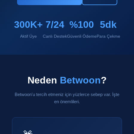
300K+
7/24
%100
5dk
Aktif Üye
Canlı Destek
Güvenli Ödeme
Para Çekme
Neden
Betwoon
?
Betwoon'u tercih etmeniz için yüzlerce sebep var. İşte
en önemlileri.