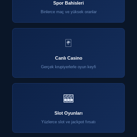
Spor Bahisleri
Binlerce maç ve yüksek oranlar
🃏
Canlı Casino
Gerçek krupiyerlerle oyun keyfi
🎰
Slot Oyunları
Yüzlerce slot ve jackpot fırsatı