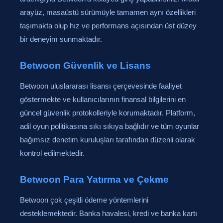
arayüz, masaüstü sürümüyle tamamen aynı özellikleri
taşımakta olup hız ve performans açısından üst düzey
bir deneyim sunmaktadır.
Betwoon Güvenlik ve Lisans
Betwoon uluslararası lisansı çerçevesinde faaliyet
göstermekte ve kullanıcılarının finansal bilgilerini en
güncel güvenlik protokolleriyle korumaktadır. Platform,
adil oyun politikasına sıkı sıkıya bağlıdır ve tüm oyunlar
bağımsız denetim kuruluşları tarafından düzenli olarak
kontrol edilmektedir.
Betwoon Para Yatırma ve Çekme
Betwoon çok çeşitli ödeme yöntemlerini
desteklemektedir. Banka havalesi, kredi ve banka kartı