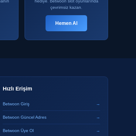
manın
hediye. Betwoon slot oyunlarında
çevrimsiz kazan.
Hemen Al
Hızlı Erişim
Betwoon Giriş
Betwoon Güncel Adres
Betwoon Üye Ol