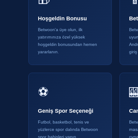
Hoşgeldin Bonusu
Be
Betwoon'a üye olun, ilk
Betw
yatırımınıza özel yüksek
uyum
hoşgeldin bonusundan hemen
Andr
yararlanın.
giriş
⚽

Geniş Spor Seçeneği
Can
Futbol, basketbol, tenis ve
Betw
yüzlerce spor dalında Betwoon
masa
spor bahisleri yapın.
oyna