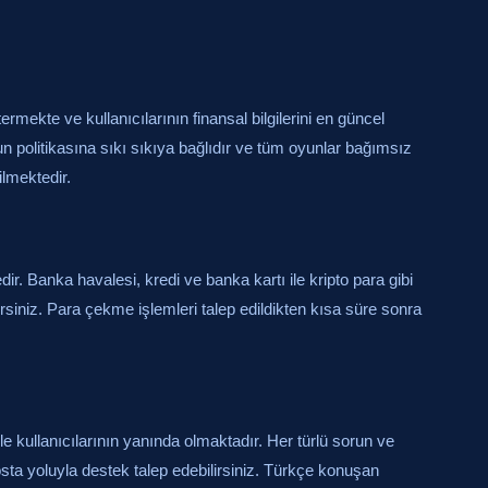
rmekte ve kullanıcılarının finansal bilgilerini en güncel
un politikasına sıkı sıkıya bağlıdır ve tüm oyunlar bağımsız
ilmektedir.
. Banka havalesi, kredi ve banka kartı ile kripto para gibi
rsiniz. Para çekme işlemleri talep edildikten kısa süre sonra
e kullanıcılarının yanında olmaktadır. Her türlü sorun ve
osta yoluyla destek talep edebilirsiniz. Türkçe konuşan