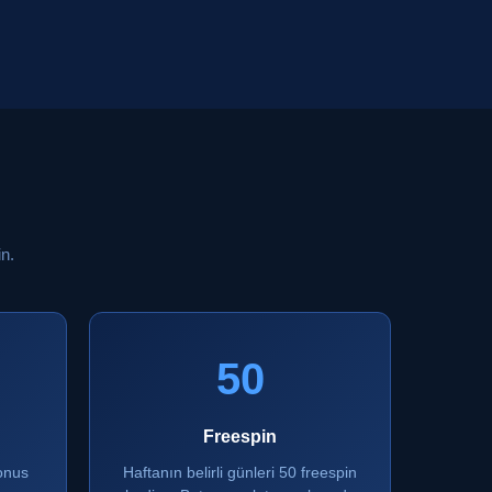
n.
50
Freespin
onus
Haftanın belirli günleri 50 freespin