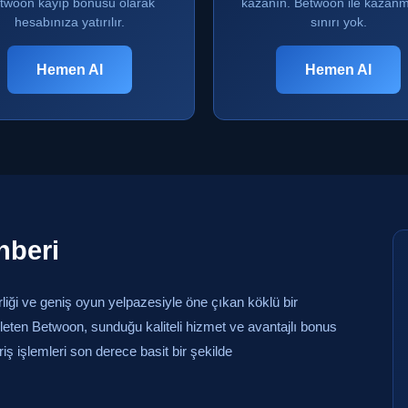
twoon kayıp bonusu olarak
kazanın. Betwoon ile kazan
hesabınıza yatırılır.
sınırı yok.
Hemen Al
Hemen Al
beri
liği ve geniş oyun yelpazesiyle öne çıkan köklü bir
nişleten Betwoon, sunduğu kaliteli hizmet ve avantajlı bonus
iş işlemleri son derece basit bir şekilde