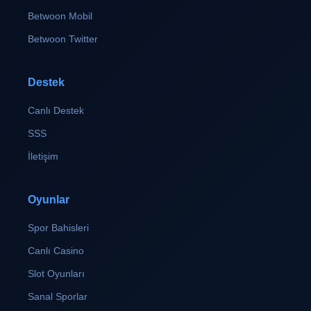
Betwoon Mobil
Betwoon Twitter
Destek
Canlı Destek
SSS
İletişim
Oyunlar
Spor Bahisleri
Canlı Casino
Slot Oyunları
Sanal Sporlar