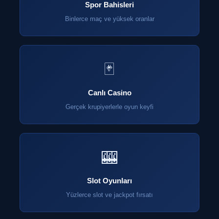
Spor Bahisleri
Binlerce maç ve yüksek oranlar
🃏
Canlı Casino
Gerçek krupiyerlerle oyun keyfi
🎰
Slot Oyunları
Yüzlerce slot ve jackpot fırsatı