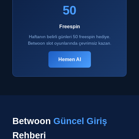
50
Freespin
Haftanın belirli günleri 50 freespin hediye.
Betwoon slot oyunlarında çevrimsiz kazan.
Hemen Al
Betwoon
Güncel Giriş
Rehberi