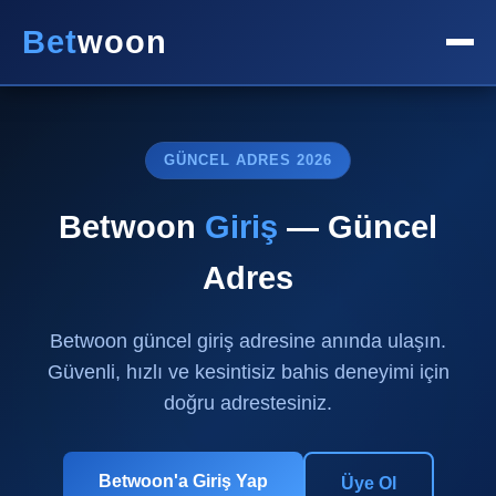
Bet
woon
GÜNCEL ADRES 2026
Betwoon
Giriş
— Güncel
Adres
Betwoon güncel giriş adresine anında ulaşın.
Güvenli, hızlı ve kesintisiz bahis deneyimi için
doğru adrestesiniz.
Betwoon'a Giriş Yap
Üye Ol