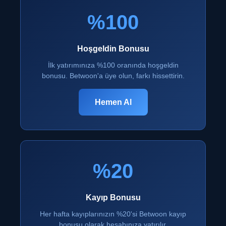
%100
Hoşgeldin Bonusu
İlk yatırımınıza %100 oranında hoşgeldin
bonusu. Betwoon'a üye olun, farkı hissettirin.
Hemen Al
%20
Kayıp Bonusu
Her hafta kayıplarınızın %20'si Betwoon kayıp
bonusu olarak hesabınıza yatırılır.