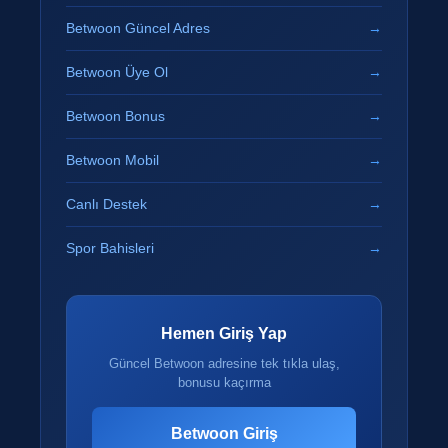
Betwoon Güncel Adres
Betwoon Üye Ol
Betwoon Bonus
Betwoon Mobil
Canlı Destek
Spor Bahisleri
Hemen Giriş Yap
Güncel Betwoon adresine tek tıkla ulaş,
bonusu kaçırma
Betwoon Giriş