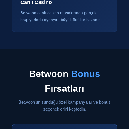
Canlı Casino
Betwoon canlı casino masalarında gerçek
krupiyerlerle oynayın, büyük ödüller kazanın.
Betwoon
Bonus
Fırsatları
Betwoon'un sunduğu özel kampanyalar ve bonus
seçeneklerini keşfedin.