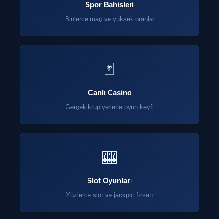
Spor Bahisleri
Binlerce maç ve yüksek oranlar
🃏
Canlı Casino
Gerçek krupiyerlerle oyun keyfi
🎰
Slot Oyunları
Yüzlerce slot ve jackpot fırsatı