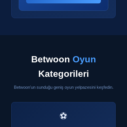
Betwoon
Oyun
Kategorileri
Betwoon'un sunduğu geniş oyun yelpazesini keşfedin.
⚽