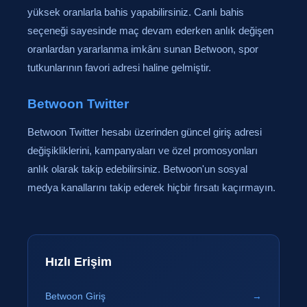
yüksek oranlarla bahis yapabilirsiniz. Canlı bahis
seçeneği sayesinde maç devam ederken anlık değişen
oranlardan yararlanma imkânı sunan Betwoon, spor
tutkunlarının favori adresi haline gelmiştir.
Betwoon Twitter
Betwoon Twitter hesabı üzerinden güncel giriş adresi
değişikliklerini, kampanyaları ve özel promosyonları
anlık olarak takip edebilirsiniz. Betwoon'un sosyal
medya kanallarını takip ederek hiçbir fırsatı kaçırmayın.
Hızlı Erişim
Betwoon Giriş