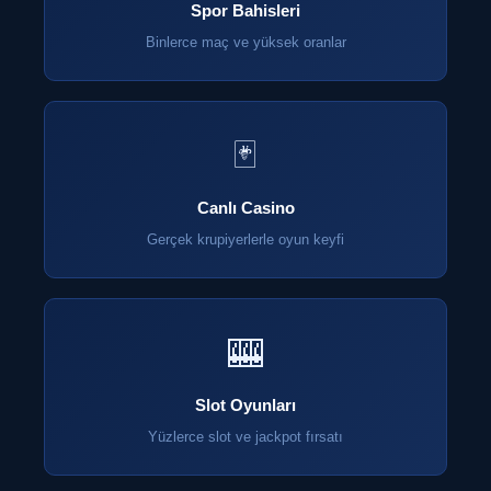
Spor Bahisleri
Binlerce maç ve yüksek oranlar
🃏
Canlı Casino
Gerçek krupiyerlerle oyun keyfi
🎰
Slot Oyunları
Yüzlerce slot ve jackpot fırsatı