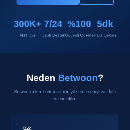
300K+
7/24
%100
5dk
Aktif Üye
Canlı Destek
Güvenli Ödeme
Para Çekme
Neden
Betwoon
?
Betwoon'u tercih etmeniz için yüzlerce sebep var. İşte
en önemlileri.