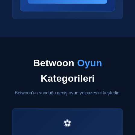
Betwoon
Oyun
Kategorileri
Betwoon'un sunduğu geniş oyun yelpazesini keşfedin.
⚽