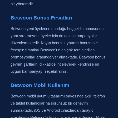
bir yöntemdir.
Betwoon Bonus Fırsatları
Betwoon yeni üyelerine sunduğu hoşgeldin bonusunun
yanı sıra mevcut üyeler için de cazip kampanyalar
düzenlemektedir. Kayıp bonusu, yatırım bonusu ve
freespin fırsatları Betwoon'un en çok tercih edilen
promosyonları arasında yer almaktadır. Betwoon bonus
çevrim şartlarını dikkatlice inceleyerek kendinize en
uygun kampanyayı seçebilirsiniz.
Betwoon Mobil Kullanım
Betwoon mobil uyumlu tasarımı sayesinde akıllı telefon
ve tablet kullanıcılarına sorunsuz bir deneyim
sunmaktadır. iOS ve Android cihazlardan tarayıcı
aracılığıyla Betwoon'a kolayca giriş yapabilirsiniz. Mobil