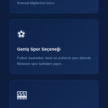
finansal bilgilerinizi korur.
⚽
Geniş Spor Seçeneği
Futbol, basketbol, tenis ve yüzlerce spor dalında
Betwoon spor bahisleri yapın.
🎰