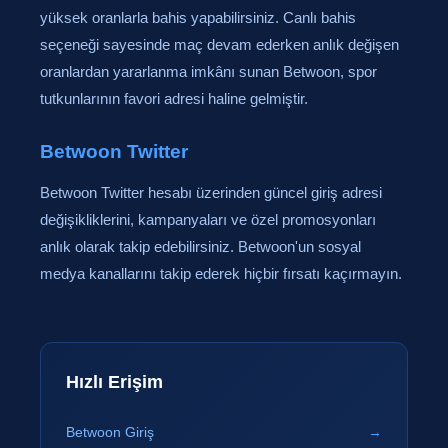
yüksek oranlarla bahis yapabilirsiniz. Canlı bahis
seçeneği sayesinde maç devam ederken anlık değişen
oranlardan yararlanma imkânı sunan Betwoon, spor
tutkunlarının favori adresi haline gelmiştir.
Betwoon Twitter
Betwoon Twitter hesabı üzerinden güncel giriş adresi
değişikliklerini, kampanyaları ve özel promosyonları
anlık olarak takip edebilirsiniz. Betwoon'un sosyal
medya kanallarını takip ederek hiçbir fırsatı kaçırmayın.
Hızlı Erişim
Betwoon Giriş