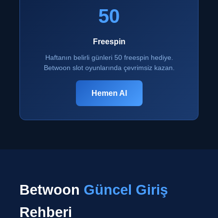
50
Freespin
Haftanın belirli günleri 50 freespin hediye.
Betwoon slot oyunlarında çevrimsiz kazan.
Hemen Al
Betwoon
Güncel Giriş
Rehberi