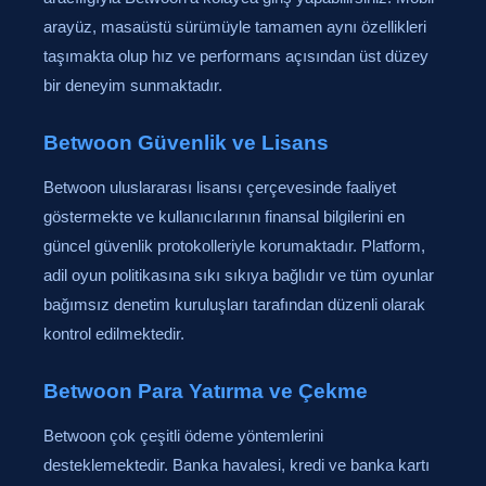
arayüz, masaüstü sürümüyle tamamen aynı özellikleri
taşımakta olup hız ve performans açısından üst düzey
bir deneyim sunmaktadır.
Betwoon Güvenlik ve Lisans
Betwoon uluslararası lisansı çerçevesinde faaliyet
göstermekte ve kullanıcılarının finansal bilgilerini en
güncel güvenlik protokolleriyle korumaktadır. Platform,
adil oyun politikasına sıkı sıkıya bağlıdır ve tüm oyunlar
bağımsız denetim kuruluşları tarafından düzenli olarak
kontrol edilmektedir.
Betwoon Para Yatırma ve Çekme
Betwoon çok çeşitli ödeme yöntemlerini
desteklemektedir. Banka havalesi, kredi ve banka kartı