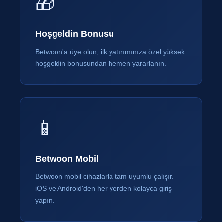
🎁
Hoşgeldin Bonusu
Betwoon'a üye olun, ilk yatırımınıza özel yüksek
hoşgeldin bonusundan hemen yararlanın.
📱
Betwoon Mobil
Betwoon mobil cihazlarla tam uyumlu çalışır.
iOS ve Android'den her yerden kolayca giriş
yapın.