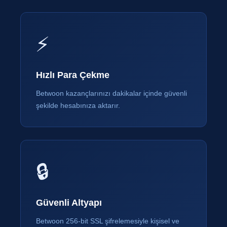
⚡
Hızlı Para Çekme
Betwoon kazançlarınızı dakikalar içinde güvenli
şekilde hesabınıza aktarır.
🔒
Güvenli Altyapı
Betwoon 256-bit SSL şifrelemesiyle kişisel ve