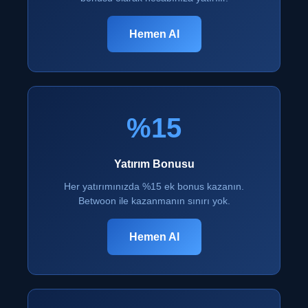
Hemen Al
%15
Yatırım Bonusu
Her yatırımınızda %15 ek bonus kazanın.
Betwoon ile kazanmanın sınırı yok.
Hemen Al