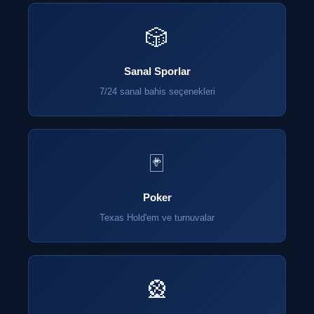
🎲
Sanal Sporlar
7/24 sanal bahis seçenekleri
🃏
Poker
Texas Hold'em ve turnuvalar
🎡