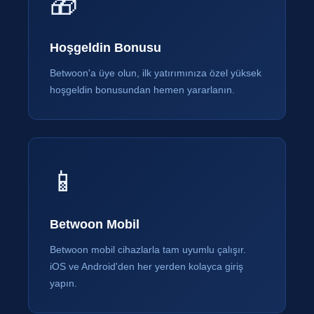
🎁
Hoşgeldin Bonusu
Betwoon'a üye olun, ilk yatırımınıza özel yüksek
hoşgeldin bonusundan hemen yararlanın.
📱
Betwoon Mobil
Betwoon mobil cihazlarla tam uyumlu çalışır.
iOS ve Android'den her yerden kolayca giriş
yapın.