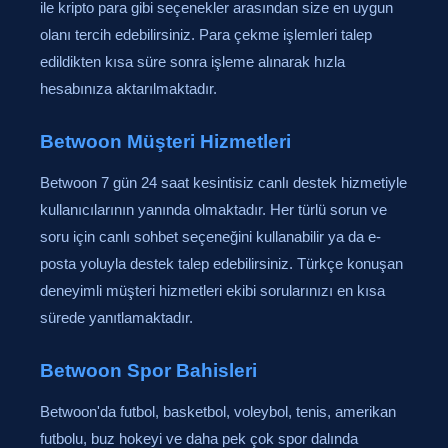
ile kripto para gibi seçenekler arasından size en uygun
olanı tercih edebilirsiniz. Para çekme işlemleri talep
edildikten kısa süre sonra işleme alınarak hızla
hesabınıza aktarılmaktadır.
Betwoon Müşteri Hizmetleri
Betwoon 7 gün 24 saat kesintisiz canlı destek hizmetiyle
kullanıcılarının yanında olmaktadır. Her türlü sorun ve
soru için canlı sohbet seçeneğini kullanabilir ya da e-
posta yoluyla destek talep edebilirsiniz. Türkçe konuşan
deneyimli müşteri hizmetleri ekibi sorularınızı en kısa
sürede yanıtlamaktadır.
Betwoon Spor Bahisleri
Betwoon'da futbol, basketbol, voleybol, tenis, amerikan
futbolu, buz hokeyi ve daha pek çok spor dalında