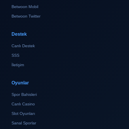
Betwoon Mobil
Betwoon Twitter
Destek
Canlı Destek
SSS
İletişim
Oyunlar
Spor Bahisleri
Canlı Casino
Slot Oyunları
Sanal Sporlar