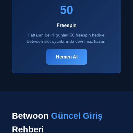
50
Freespin
Haftanın belirli günleri 50 freespin hediye.
Betwoon slot oyunlarında çevrimsiz kazan.
Hemen Al
Betwoon
Güncel Giriş
Rehberi