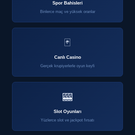
Spor Bahisleri
Binlerce maç ve yüksek oranlar
🃏
Canlı Casino
Gerçek krupiyerlerle oyun keyfi
🎰
Slot Oyunları
Yüzlerce slot ve jackpot fırsatı