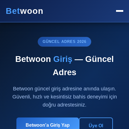
Bet
woon
GÜNCEL ADRES 2026
Betwoon
Giriş
— Güncel
Adres
Betwoon güncel giriş adresine anında ulaşın.
Güvenli, hızlı ve kesintisiz bahis deneyimi için
doğru adrestesiniz.
Betwoon'a Giriş Yap
Üye Ol