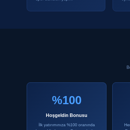
B
%100
Hoşgeldin Bonusu
İlk yatırımınıza %100 oranında
Her