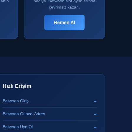
manın
hediye. Betwoon slot oyunlarında
çevrimsiz kazan.
Hemen Al
Hızlı Erişim
Betwoon Giriş
Betwoon Güncel Adres
Betwoon Üye Ol