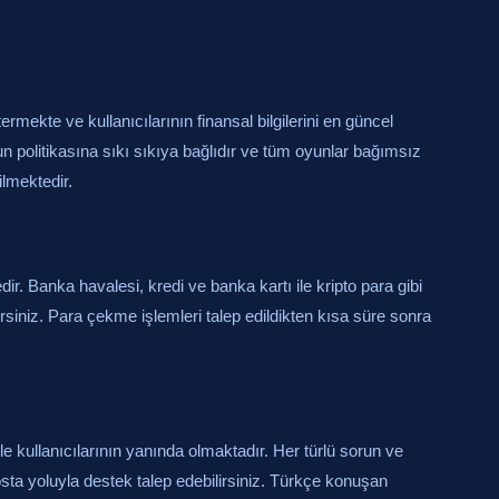
rmekte ve kullanıcılarının finansal bilgilerini en güncel
un politikasına sıkı sıkıya bağlıdır ve tüm oyunlar bağımsız
ilmektedir.
. Banka havalesi, kredi ve banka kartı ile kripto para gibi
rsiniz. Para çekme işlemleri talep edildikten kısa süre sonra
e kullanıcılarının yanında olmaktadır. Her türlü sorun ve
osta yoluyla destek talep edebilirsiniz. Türkçe konuşan