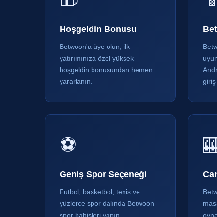
Hoşgeldin Bonusu
Be
Betwoon'a üye olun, ilk
Betw
yatırımınıza özel yüksek
uyum
hoşgeldin bonusundan hemen
Andr
yararlanın.
giriş
⚽

Geniş Spor Seçeneği
Can
Futbol, basketbol, tenis ve
Betw
yüzlerce spor dalında Betwoon
masa
spor bahisleri yapın.
oyna