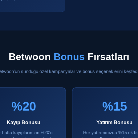
Betwoon
Bonus
Fırsatları
etwoon'un sunduğu özel kampanyalar ve bonus seçeneklerini keşfedi
%20
%15
Kayıp Bonusu
Yatırım Bonusu
 hafta kayıplarınızın %20'si
Her yatırımınızda %15 ek b