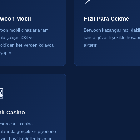
twoon Mobil
Hızlı Para Çekme
oon mobil cihazlarla tam
Betwoon kazançlarınızı daki
lu çalışır. iOS ve
içinde güvenli şekilde hesab
oid'den her yerden kolayca
aktarır.
 yapın.

lı Casino
oon canlı casino
larında gerçek krupiyerlerle
yın, büyük ödüller kazanın.