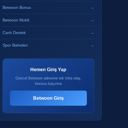
Betwoon Bonus
Betwoon Mobil
Canlı Destek
Spor Bahisleri
Hemen Giriş Yap
Güncel Betwoon adresine tek tıkla ulaş,
bonusu kaçırma
Betwoon Giriş