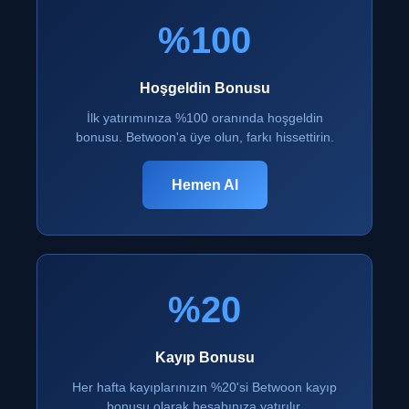
%100
Hoşgeldin Bonusu
İlk yatırımınıza %100 oranında hoşgeldin
bonusu. Betwoon'a üye olun, farkı hissettirin.
Hemen Al
%20
Kayıp Bonusu
Her hafta kayıplarınızın %20'si Betwoon kayıp
bonusu olarak hesabınıza yatırılır.