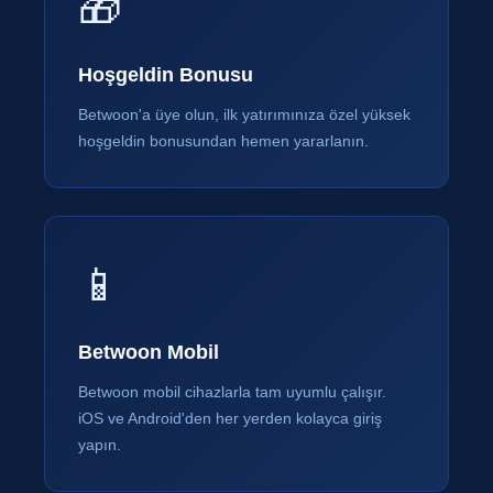
🎁
Hoşgeldin Bonusu
Betwoon'a üye olun, ilk yatırımınıza özel yüksek
hoşgeldin bonusundan hemen yararlanın.
📱
Betwoon Mobil
Betwoon mobil cihazlarla tam uyumlu çalışır.
iOS ve Android'den her yerden kolayca giriş
yapın.