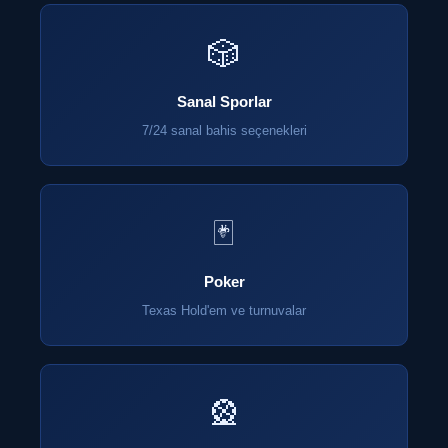
🎲
Sanal Sporlar
7/24 sanal bahis seçenekleri
🃏
Poker
Texas Hold'em ve turnuvalar
🎡