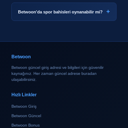
Betwoon yasal kısıtlamalar nedeniyle zaman
zaman adres değişikliğine gidebilmektedir. Güncel
Betwoon'da spor bahisleri oynanabilir mi?
adrese her zaman sitemizden ulaşabilirsiniz.
Betwoon geniş spor bahisleri seçeneği
sunmaktadır. Futbol, basketbol, tenis ve daha
fazlası için bahis yapabilirsiniz.
Betwoon
Betwoon güncel giriş adresi ve bilgileri için güvenilir
kaynağınız. Her zaman güncel adrese buradan
ulaşabilirsiniz.
Hızlı Linkler
Betwoon Giriş
Betwoon Güncel
Betwoon Bonus