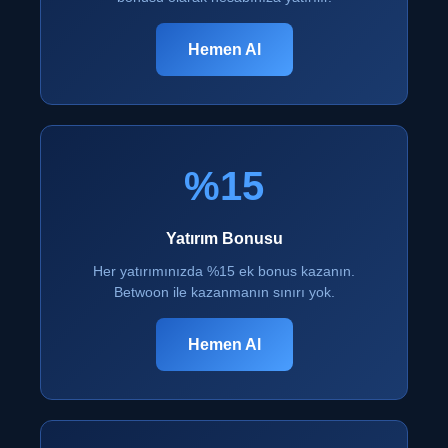
Hemen Al
%15
Yatırım Bonusu
Her yatırımınızda %15 ek bonus kazanın.
Betwoon ile kazanmanın sınırı yok.
Hemen Al