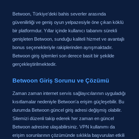
Betwoon, Türkiye'deki bahis severler arasında
güvenilirliği ve geniş oyun yelpazesiyle öne çıkan köklü
bir platformdur. Yıllar içinde kullanıcı tabanını sürekli
genişleten Betwoon, sunduğu kaliteli hizmet ve avantajlı
bonus seçenekleriyle rakiplerinden ayrışmaktadır.
Betwoon giriş işlemleri son derece basit bir şekilde
gerçekleştirilmektedir.
Betwoon Giriş Sorunu ve Çözümü
Zaman zaman internet servis sağlayıcılarının uyguladığı
kısıtlamalar nedeniyle Betwoon'a erişim güçleşebilir. Bu
durumda Betwoon güncel giriş adresi değişmiş olabilir.
Sitemizi düzenli takip ederek her zaman en güncel
Betwoon adresine ulaşabilirsiniz. VPN kullanımı da
erişim sorunlarının çözümünde sıklıkla başvurulan etkili