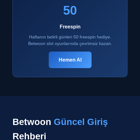
50
Freespin
Haftanın belirli günleri 50 freespin hediye.
Betwoon slot oyunlarında çevrimsiz kazan.
Hemen Al
Betwoon
Güncel Giriş
Rehberi