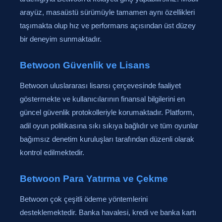
arayüz, masaüstü sürümüyle tamamen aynı özellikleri
taşımakta olup hız ve performans açısından üst düzey
bir deneyim sunmaktadır.
Betwoon Güvenlik ve Lisans
Betwoon uluslararası lisansı çerçevesinde faaliyet
göstermekte ve kullanıcılarının finansal bilgilerini en
güncel güvenlik protokolleriyle korumaktadır. Platform,
adil oyun politikasına sıkı sıkıya bağlıdır ve tüm oyunlar
bağımsız denetim kuruluşları tarafından düzenli olarak
kontrol edilmektedir.
Betwoon Para Yatırma ve Çekme
Betwoon çok çeşitli ödeme yöntemlerini
desteklemektedir. Banka havalesi, kredi ve banka kartı