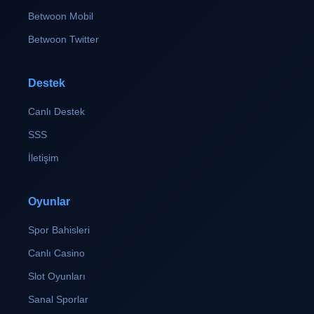
Betwoon Mobil
Betwoon Twitter
Destek
Canlı Destek
SSS
İletişim
Oyunlar
Spor Bahisleri
Canlı Casino
Slot Oyunları
Sanal Sporlar