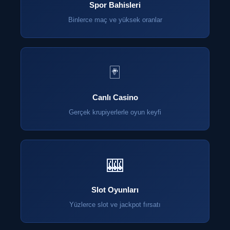
Spor Bahisleri
Binlerce maç ve yüksek oranlar
🃏
Canlı Casino
Gerçek krupiyerlerle oyun keyfi
🎰
Slot Oyunları
Yüzlerce slot ve jackpot fırsatı