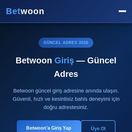
Bet
woon
GÜNCEL ADRES 2026
Betwoon
Giriş
— Güncel
Adres
Betwoon güncel giriş adresine anında ulaşın.
Güvenli, hızlı ve kesintisiz bahis deneyimi için
doğru adrestesiniz.
Betwoon'a Giriş Yap
Üye Ol