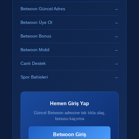
Betwoon Güncel Adres
Betwoon Üye Ol
Betwoon Bonus
Betwoon Mobil
Canlı Destek
Spor Bahisleri
Hemen Giriş Yap
Güncel Betwoon adresine tek tıkla ulaş,
bonusu kaçırma
Betwoon Giriş