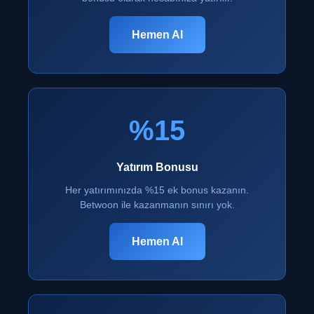
Hemen Al
%15
Yatırım Bonusu
Her yatırımınızda %15 ek bonus kazanın.
Betwoon ile kazanmanın sınırı yok.
Hemen Al