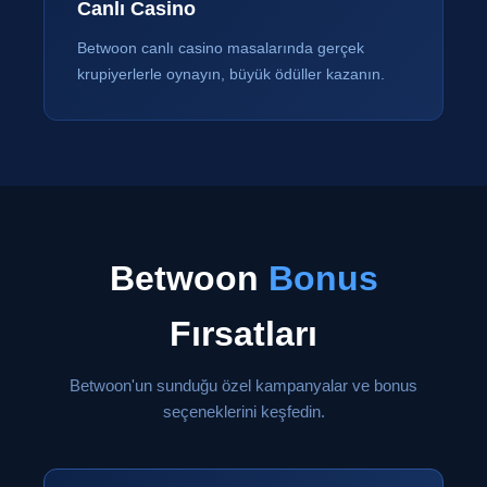
Canlı Casino
Betwoon canlı casino masalarında gerçek
krupiyerlerle oynayın, büyük ödüller kazanın.
Betwoon
Bonus
Fırsatları
Betwoon'un sunduğu özel kampanyalar ve bonus
seçeneklerini keşfedin.