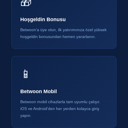
🎁
Hoşgeldin Bonusu
Betwoon'a üye olun, ilk yatırımınıza özel yüksek
hoşgeldin bonusundan hemen yararlanın.
📱
Betwoon Mobil
Betwoon mobil cihazlarla tam uyumlu çalışır.
iOS ve Android'den her yerden kolayca giriş
yapın.