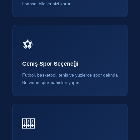
finansal bilgilerinizi korur.
⚽
Geniş Spor Seçeneği
Futbol, basketbol, tenis ve yüzlerce spor dalında
Betwoon spor bahisleri yapın.
🎰