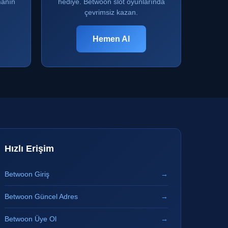
manın
hediye. Betwoon slot oyunlarında
çevrimsiz kazan.
Hemen Al
Hızlı Erişim
Betwoon Giriş
Betwoon Güncel Adres
Betwoon Üye Ol