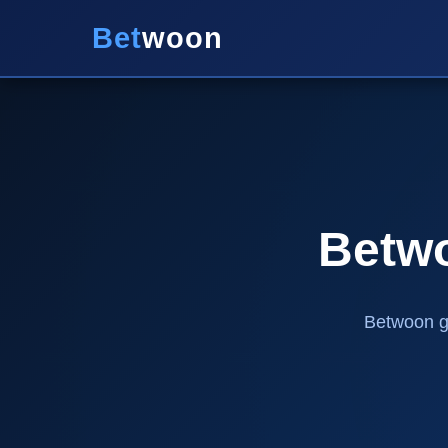
Bet
woon
Betw
Betwoon gü