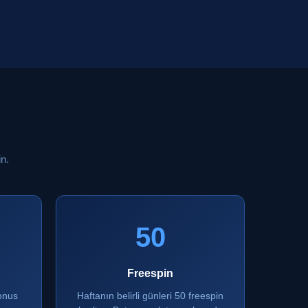
n.
50
Freespin
onus
Haftanın belirli günleri 50 freespin