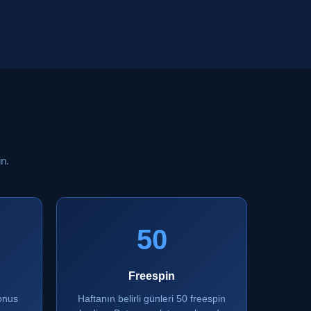
n.
50
Freespin
onus
Haftanın belirli günleri 50 freespin