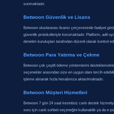
sunmaktadır.
Betwoon Güvenlik ve Lisans
Betwoon uluslararası lisansı çerçevesinde faaliyet göste
güvenlik protokolleriyle korumaktadır. Platform, adil oy
denetim kuruluşları tarafından düzenli olarak kontrol ed
Betwoon Para Yatırma ve Çekme
Betwoon çok çeşitli ödeme yöntemlerini desteklemektedir
seçenekler arasından size en uygun olanı tercih edebili
işleme alınarak hızla hesabınıza aktarılmaktadır.
Betwoon Müşteri Hizmetleri
Betwoon 7 gün 24 saat kesintisiz canlı destek hizmetiyl
soru için canlı sohbet seçeneğini kullanabilir ya da e-p