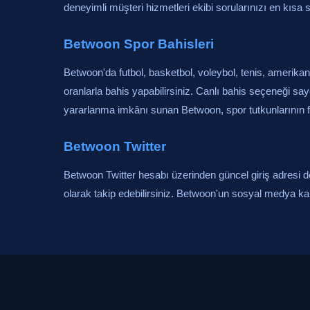
deneyimli müşteri hizmetleri ekibi sorularınızı en kısa 
Betwoon Spor Bahisleri
Betwoon'da futbol, basketbol, voleybol, tenis, amerika
oranlarla bahis yapabilirsiniz. Canlı bahis seçeneği 
yararlanma imkânı sunan Betwoon, spor tutkunlarının fav
Betwoon Twitter
Betwoon Twitter hesabı üzerinden güncel giriş adresi de
olarak takip edebilirsiniz. Betwoon'un sosyal medya kana