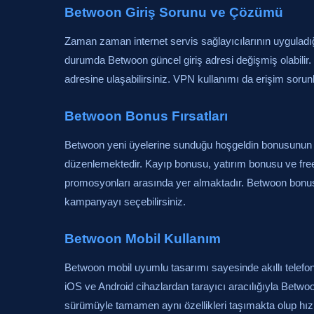
Betwoon Giriş Sorunu ve Çözümü
Zaman zaman internet servis sağlayıcılarının uyguladığ
durumda Betwoon güncel giriş adresi değişmiş olabilir
adresine ulaşabilirsiniz. VPN kullanımı da erişim sorun
Betwoon Bonus Fırsatları
Betwoon yeni üyelerine sunduğu hoşgeldin bonusunun 
düzenlemektedir. Kayıp bonusu, yatırım bonusu ve frees
promosyonları arasında yer almaktadır. Betwoon bonus 
kampanyayı seçebilirsiniz.
Betwoon Mobil Kullanım
Betwoon mobil uyumlu tasarımı sayesinde akıllı telefon
iOS ve Android cihazlardan tarayıcı aracılığıyla Betwoo
sürümüyle tamamen aynı özellikleri taşımakta olup hı