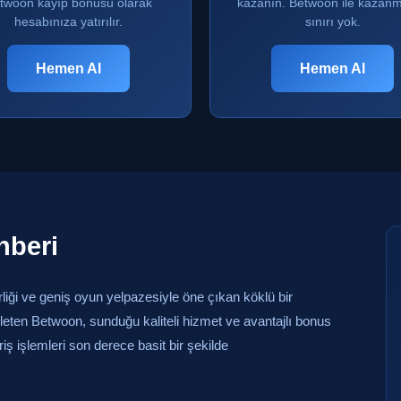
twoon kayıp bonusu olarak
kazanın. Betwoon ile kazan
hesabınıza yatırılır.
sınırı yok.
Hemen Al
Hemen Al
beri
liği ve geniş oyun yelpazesiyle öne çıkan köklü bir
nişleten Betwoon, sunduğu kaliteli hizmet ve avantajlı bonus
iş işlemleri son derece basit bir şekilde