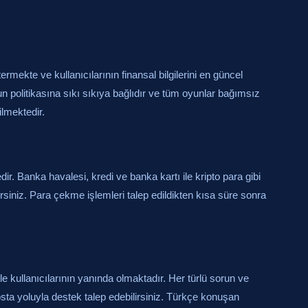
rmekte ve kullanıcılarının finansal bilgilerini en güncel
un politikasına sıkı sıkıya bağlıdır ve tüm oyunlar bağımsız
ilmektedir.
. Banka havalesi, kredi ve banka kartı ile kripto para gibi
rsiniz. Para çekme işlemleri talep edildikten kısa süre sonra
e kullanıcılarının yanında olmaktadır. Her türlü sorun ve
osta yoluyla destek talep edebilirsiniz. Türkçe konuşan