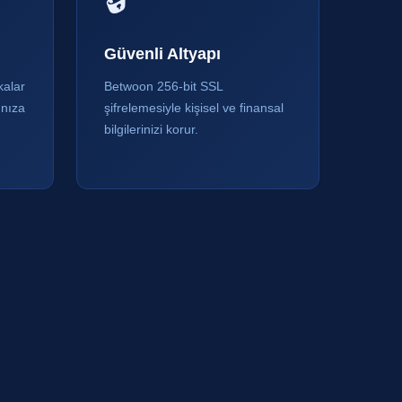
Güvenli Altyapı
kalar
Betwoon 256-bit SSL
ınıza
şifrelemesiyle kişisel ve finansal
bilgilerinizi korur.