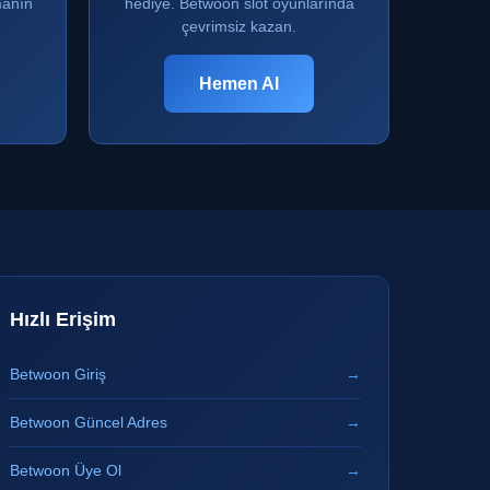
manın
hediye. Betwoon slot oyunlarında
çevrimsiz kazan.
Hemen Al
Hızlı Erişim
Betwoon Giriş
Betwoon Güncel Adres
Betwoon Üye Ol