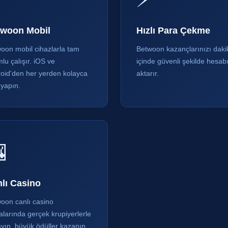
twoon Mobil
Hızlı Para Çekme
oon mobil cihazlarla tam
Betwoon kazançlarınızı daki
lu çalışır. iOS ve
içinde güvenli şekilde hesab
oid'den her yerden kolayca
aktarır.
 yapın.

lı Casino
oon canlı casino
larında gerçek krupiyerlerle
yın, büyük ödüller kazanın.