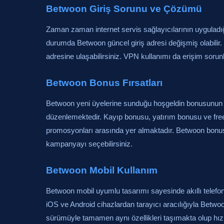
Betwoon Giriş Sorunu ve Çözümü
Zaman zaman internet servis sağlayıcılarının uyguladığ
durumda Betwoon güncel giriş adresi değişmiş olabilir
adresine ulaşabilirsiniz. VPN kullanımı da erişim sorun
Betwoon Bonus Fırsatları
Betwoon yeni üyelerine sunduğu hoşgeldin bonusunun 
düzenlemektedir. Kayıp bonusu, yatırım bonusu ve frees
promosyonları arasında yer almaktadır. Betwoon bonus 
kampanyayı seçebilirsiniz.
Betwoon Mobil Kullanım
Betwoon mobil uyumlu tasarımı sayesinde akıllı telefon
iOS ve Android cihazlardan tarayıcı aracılığıyla Betwoo
sürümüyle tamamen aynı özellikleri taşımakta olup hı