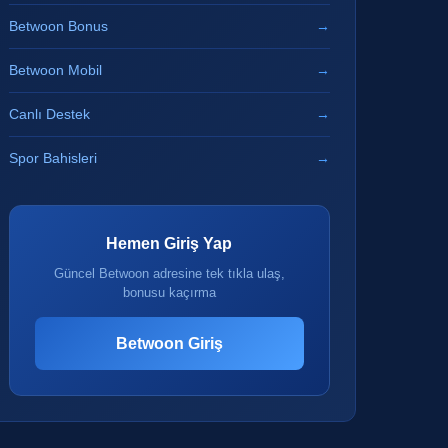
Betwoon Bonus
Betwoon Mobil
Canlı Destek
Spor Bahisleri
Hemen Giriş Yap
Güncel Betwoon adresine tek tıkla ulaş,
bonusu kaçırma
Betwoon Giriş