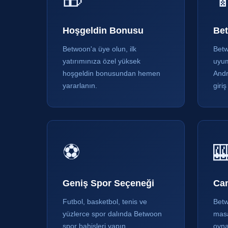
Hoşgeldin Bonusu
Be
Betwoon'a üye olun, ilk
Betw
yatırımınıza özel yüksek
uyum
hoşgeldin bonusundan hemen
Andr
yararlanın.
giriş
⚽

Geniş Spor Seçeneği
Can
Futbol, basketbol, tenis ve
Betw
yüzlerce spor dalında Betwoon
masa
spor bahisleri yapın.
oyna