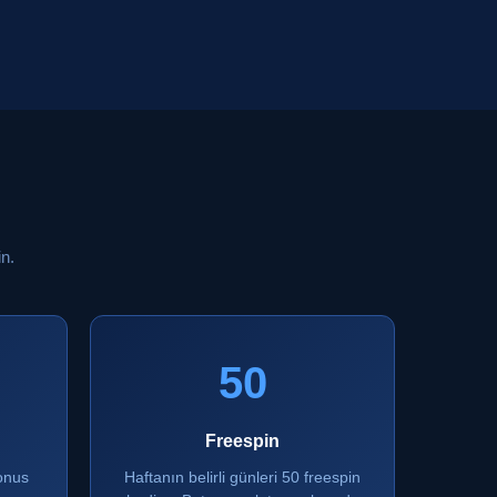
n.
50
Freespin
onus
Haftanın belirli günleri 50 freespin