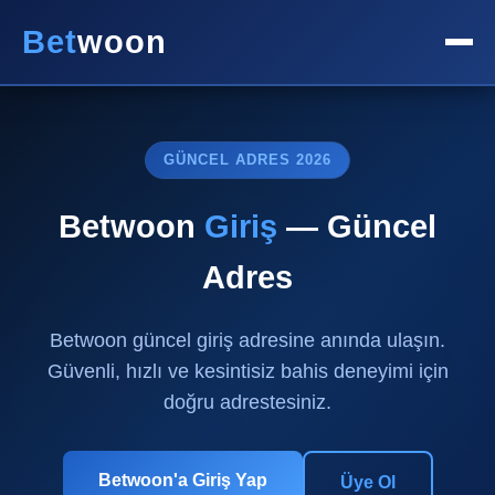
Bet
woon
GÜNCEL ADRES 2026
Betwoon
Giriş
— Güncel
Adres
Betwoon güncel giriş adresine anında ulaşın.
Güvenli, hızlı ve kesintisiz bahis deneyimi için
doğru adrestesiniz.
Betwoon'a Giriş Yap
Üye Ol