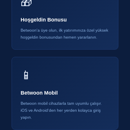
🎁
Hoşgeldin Bonusu
Betwoon'a üye olun, ilk yatırımınıza özel yüksek
hoşgeldin bonusundan hemen yararlanın.
📱
Betwoon Mobil
Betwoon mobil cihazlarla tam uyumlu çalışır.
iOS ve Android'den her yerden kolayca giriş
yapın.