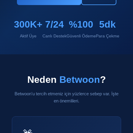
300K+
7/24
%100
5dk
Aktif Üye
Canlı Destek
Güvenli Ödeme
Para Çekme
Neden
Betwoon
?
Betwoon'u tercih etmeniz için yüzlerce sebep var. İşte
en önemlileri.