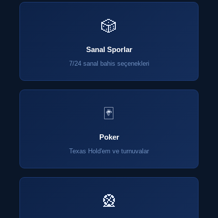
🎲
Sanal Sporlar
7/24 sanal bahis seçenekleri
🃏
Poker
Texas Hold'em ve turnuvalar
🎡