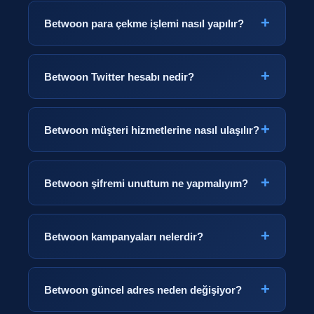
Betwoon banka havalesi, kredi kartı ve kripto para
gibi çeşitli ödeme yöntemlerini desteklemektedir.
Betwoon para çekme işlemi nasıl yapılır?
Betwoon hesabınızdan para çekmek için cüzdanım
bölümüne gidin ve çekim talebinizi oluşturun.
Betwoon Twitter hesabı nedir?
Betwoon güncel adres ve kampanya duyuruları
için resmi Twitter hesabını takip edebilirsiniz.
Betwoon müşteri hizmetlerine nasıl ulaşılır?
Betwoon canlı destek hattı 7/24 hizmet
vermektedir. Siteye girerek canlı sohbet
Betwoon şifremi unuttum ne yapmalıyım?
başlatabilirsiniz.
Betwoon giriş sayfasındaki şifremi unuttum
seçeneğine tıklayarak e-posta adresinize sıfırlama
Betwoon kampanyaları nelerdir?
bağlantısı alabilirsiniz.
Betwoon yatırım bonusu, kayıp bonusu, freespin
ve özel kampanyalar gibi çeşitli promosyonlar
Betwoon güncel adres neden değişiyor?
sunmaktadır.