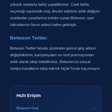
yüksek oranlarla bahis yapabilirsiniz. Canlı bahis
seçeneği sayesinde maç devam ederken anlık değişen
oranlardan yararlanma imkânı sunan Betwoon, spor
tutkunlarının favori adresi haline gelmiştir.
Betwoon Twitter
Betwoon Twitter hesabı üzerinden güncel giriş adresi
değişikliklerini, kampanyaları ve özel promosyonları
anlık olarak takip edebilirsiniz. Betwoon'un sosyal
medya kanallarını takip ederek hiçbir fırsatı kaçırmayın.
Hızlı Erişim
Betwoon Giriş