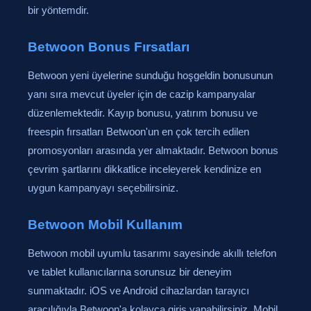
bir yöntemdir.
Betwoon Bonus Fırsatları
Betwoon yeni üyelerine sunduğu hoşgeldin bonusunun
yanı sıra mevcut üyeler için de cazip kampanyalar
düzenlemektedir. Kayıp bonusu, yatırım bonusu ve
freespin fırsatları Betwoon'un en çok tercih edilen
promosyonları arasında yer almaktadır. Betwoon bonus
çevrim şartlarını dikkatlice inceleyerek kendinize en
uygun kampanyayı seçebilirsiniz.
Betwoon Mobil Kullanım
Betwoon mobil uyumlu tasarımı sayesinde akıllı telefon
ve tablet kullanıcılarına sorunsuz bir deneyim
sunmaktadır. iOS ve Android cihazlardan tarayıcı
aracılığıyla Betwoon'a kolayca giriş yapabilirsiniz. Mobil