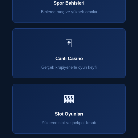
Spor Bahisleri
Binlerce maç ve yüksek oranlar
🃏
Canlı Casino
Gerçek krupiyerlerle oyun keyfi
🎰
Slot Oyunları
Yüzlerce slot ve jackpot fırsatı