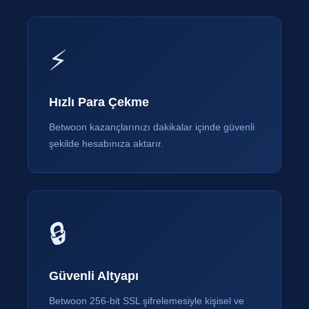
⚡
Hızlı Para Çekme
Betwoon kazançlarınızı dakikalar içinde güvenli
şekilde hesabınıza aktarır.
🔒
Güvenli Altyapı
Betwoon 256-bit SSL şifrelemesiyle kişisel ve