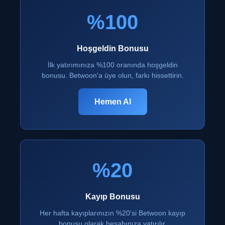
%100
Hoşgeldin Bonusu
İlk yatırımınıza %100 oranında hoşgeldin
bonusu. Betwoon'a üye olun, farkı hissettirin.
Hemen Al
%20
Kayıp Bonusu
Her hafta kayıplarınızın %20'si Betwoon kayıp
bonusu olarak hesabınıza yatırılır.