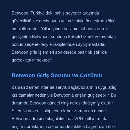
Betwoon, Türkiye'deki bahis severler arasında
güvenilirliği ve geniş oyun yelpazesiyle öne çıkan köklü
bir platformdur. Yıllar içinde kullanıcı tabanını sürekli
genişleten Betwoon, sunduğu kaliteli hizmet ve avantajlı
bonus seçenekleriyle rakiplerinden ayrışmaktadır.
Betwoon giriş işlemleri son derece basit bir şekilde
gerçekleştirilmektedir.
Betwoon Giriş Sorunu ve Çözümü
Zaman zaman internet servis sağlayıcılarının uyguladığı
kısıtlamalar nedeniyle Betwoon'a erişim güçleşebilir. Bu
durumda Betwoon güncel giriş adresi değişmiş olabilir.
Sitemizi düzenli takip ederek her zaman en güncel
Betwoon adresine ulaşabilirsiniz. VPN kullanımı da
erişim sorunlarının çözümünde sıklıkla başvurulan etkili