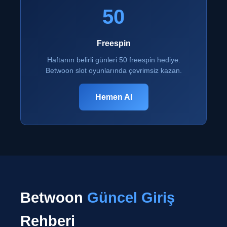
50
Freespin
Haftanın belirli günleri 50 freespin hediye.
Betwoon slot oyunlarında çevrimsiz kazan.
Hemen Al
Betwoon
Güncel Giriş
Rehberi