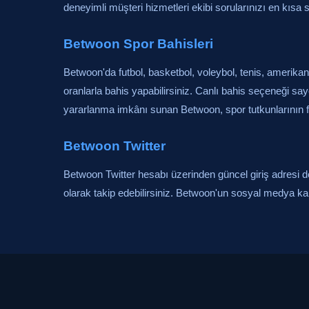
deneyimli müşteri hizmetleri ekibi sorularınızı en kısa 
Betwoon Spor Bahisleri
Betwoon'da futbol, basketbol, voleybol, tenis, amerika
oranlarla bahis yapabilirsiniz. Canlı bahis seçeneği 
yararlanma imkânı sunan Betwoon, spor tutkunlarının fav
Betwoon Twitter
Betwoon Twitter hesabı üzerinden güncel giriş adresi de
olarak takip edebilirsiniz. Betwoon'un sosyal medya kana