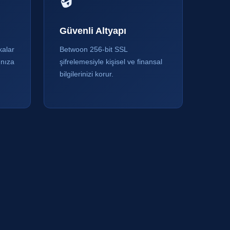
Güvenli Altyapı
kalar
Betwoon 256-bit SSL
ınıza
şifrelemesiyle kişisel ve finansal
bilgilerinizi korur.