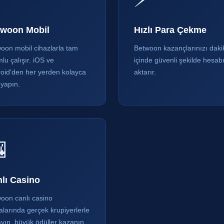
twoon Mobil
Hızlı Para Çekme
oon mobil cihazlarla tam
Betwoon kazançlarınızı daki
lu çalışır. iOS ve
içinde güvenli şekilde hesab
oid'den her yerden kolayca
aktarır.
 yapın.

lı Casino
oon canlı casino
larında gerçek krupiyerlerle
yın, büyük ödüller kazanın.