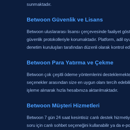
sunmaktadır.
Betwoon Güvenlik ve Lisans
Betwoon uluslararası lisansı çerçevesinde faaliyet göste
güvenlik protokolleriyle korumaktadır. Platform, adil oy
denetim kuruluşları tarafından düzenli olarak kontrol ed
Betwoon Para Yatırma ve Çekme
Betwoon çok çeşitli ödeme yöntemlerini desteklemektedir
seçenekler arasından size en uygun olanı tercih edebili
işleme alınarak hızla hesabınıza aktarılmaktadır.
Betwoon Müşteri Hizmetleri
Betwoon 7 gün 24 saat kesintisiz canlı destek hizmetiyl
soru için canlı sohbet seçeneğini kullanabilir ya da e-p