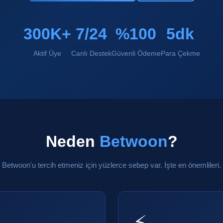
300K+
7/24
%100
5dk
Aktif Üye
Canlı Destek
Güvenli Ödeme
Para Çekme
Neden
Betwoon
?
Betwoon'u tercih etmeniz için yüzlerce sebep var. İşte en önemlileri.

⚡