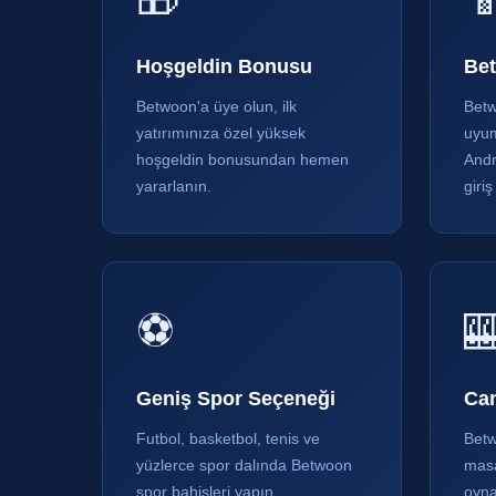
Hoşgeldin Bonusu
Be
Betwoon'a üye olun, ilk
Betw
yatırımınıza özel yüksek
uyum
hoşgeldin bonusundan hemen
Andr
yararlanın.
giriş
⚽

Geniş Spor Seçeneği
Can
Futbol, basketbol, tenis ve
Betw
yüzlerce spor dalında Betwoon
masa
spor bahisleri yapın.
oyna