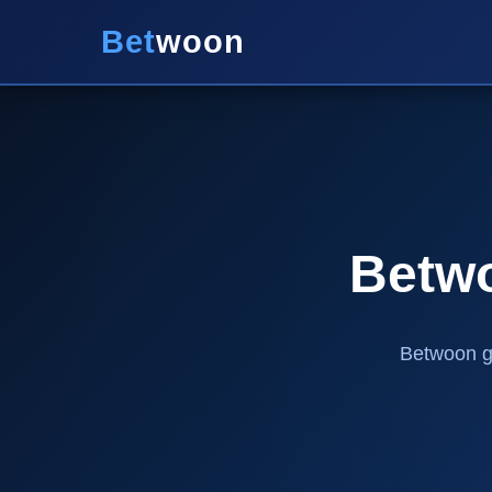
Bet
woon
Betw
Betwoon gü