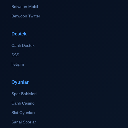
Betwoon Mobil
Betwoon Twitter
Destek
Canlı Destek
SSS
İletişim
Oyunlar
Spor Bahisleri
Canlı Casino
Slot Oyunları
Sanal Sporlar