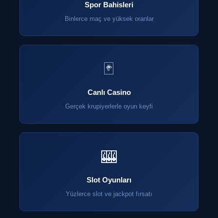
Spor Bahisleri
Binlerce maç ve yüksek oranlar
🃏
Canlı Casino
Gerçek krupiyerlerle oyun keyfi
🎰
Slot Oyunları
Yüzlerce slot ve jackpot fırsatı