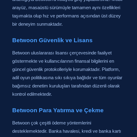
arayüz, masaüstü sürümüyle tamamen aynı özellikleri
taşımakta olup hız ve performans açısından üst düzey
bir deneyim sunmaktadır.
Betwoon Güvenlik ve Lisans
Betwoon uluslararası lisansı çerçevesinde faaliyet
göstermekte ve kullanıcılarının finansal bilgilerini en
güncel güvenlik protokolleriyle korumaktadır. Platform,
adil oyun politikasına sıkı sıkıya bağlıdır ve tüm oyunlar
bağımsız denetim kuruluşları tarafından düzenli olarak
kontrol edilmektedir.
Betwoon Para Yatırma ve Çekme
Betwoon çok çeşitli ödeme yöntemlerini
desteklemektedir. Banka havalesi, kredi ve banka kartı