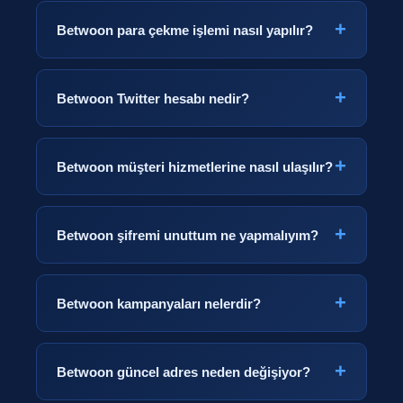
Betwoon banka havalesi, kredi kartı ve kripto para
gibi çeşitli ödeme yöntemlerini desteklemektedir.
Betwoon para çekme işlemi nasıl yapılır?
Betwoon hesabınızdan para çekmek için cüzdanım
bölümüne gidin ve çekim talebinizi oluşturun.
Betwoon Twitter hesabı nedir?
Betwoon güncel adres ve kampanya duyuruları
için resmi Twitter hesabını takip edebilirsiniz.
Betwoon müşteri hizmetlerine nasıl ulaşılır?
Betwoon canlı destek hattı 7/24 hizmet
vermektedir. Siteye girerek canlı sohbet
Betwoon şifremi unuttum ne yapmalıyım?
başlatabilirsiniz.
Betwoon giriş sayfasındaki şifremi unuttum
seçeneğine tıklayarak e-posta adresinize sıfırlama
Betwoon kampanyaları nelerdir?
bağlantısı alabilirsiniz.
Betwoon yatırım bonusu, kayıp bonusu, freespin
ve özel kampanyalar gibi çeşitli promosyonlar
Betwoon güncel adres neden değişiyor?
sunmaktadır.