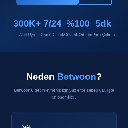
300K+
7/24
%100
5dk
Aktif Üye
Canlı Destek
Güvenli Ödeme
Para Çekme
Neden
Betwoon
?
Betwoon'u tercih etmeniz için yüzlerce sebep var. İşte
en önemlileri.