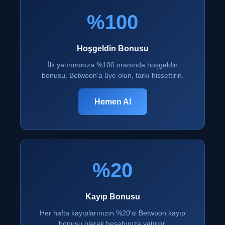
%100
Hoşgeldin Bonusu
İlk yatırımınıza %100 oranında hoşgeldin
bonusu. Betwoon'a üye olun, farkı hissettirin.
Hemen Al
%20
Kayıp Bonusu
Her hafta kayıplarınızın %20'si Betwoon kayıp
bonusu olarak hesabınıza yatırılır.