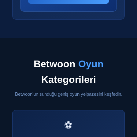
Betwoon
Oyun
Kategorileri
Betwoon'un sunduğu geniş oyun yelpazesini keşfedin.
⚽