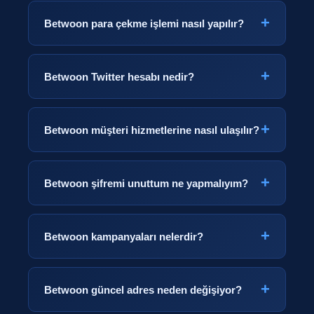
Betwoon banka havalesi, kredi kartı ve kripto para
gibi çeşitli ödeme yöntemlerini desteklemektedir.
Betwoon para çekme işlemi nasıl yapılır?
Betwoon hesabınızdan para çekmek için cüzdanım
bölümüne gidin ve çekim talebinizi oluşturun.
Betwoon Twitter hesabı nedir?
Betwoon güncel adres ve kampanya duyuruları
için resmi Twitter hesabını takip edebilirsiniz.
Betwoon müşteri hizmetlerine nasıl ulaşılır?
Betwoon canlı destek hattı 7/24 hizmet
vermektedir. Siteye girerek canlı sohbet
Betwoon şifremi unuttum ne yapmalıyım?
başlatabilirsiniz.
Betwoon giriş sayfasındaki şifremi unuttum
seçeneğine tıklayarak e-posta adresinize sıfırlama
Betwoon kampanyaları nelerdir?
bağlantısı alabilirsiniz.
Betwoon yatırım bonusu, kayıp bonusu, freespin
ve özel kampanyalar gibi çeşitli promosyonlar
Betwoon güncel adres neden değişiyor?
sunmaktadır.