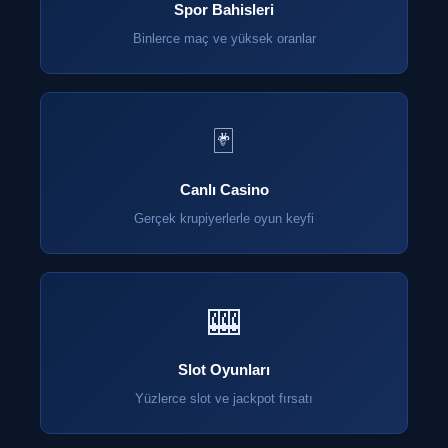
Spor Bahisleri
Binlerce maç ve yüksek oranlar
🃏
Canlı Casino
Gerçek krupiyerlerle oyun keyfi
🎰
Slot Oyunları
Yüzlerce slot ve jackpot fırsatı