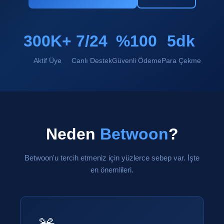
300K+
7/24
%100
5dk
Aktif Üye
Canlı Destek
Güvenli Ödeme
Para Çekme
Neden
Betwoon
?
Betwoon'u tercih etmeniz için yüzlerce sebep var. İşte
en önemlileri.