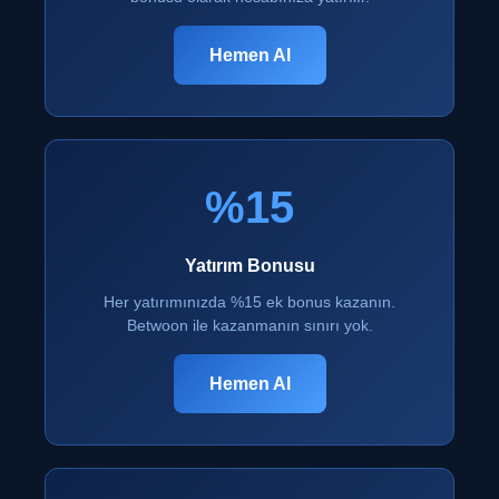
Hemen Al
%15
Yatırım Bonusu
Her yatırımınızda %15 ek bonus kazanın.
Betwoon ile kazanmanın sınırı yok.
Hemen Al