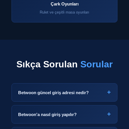
Çark Oyunları
Rulet ve çeşitli masa oyunları
Sıkça Sorulan
Sorular
Betwoon güncel giriş adresi nedir?
Betwoon güncel giriş adresi
tr.453betwoonresmi.com olarak güncellenmektedir.
Betwoon'a nasıl giriş yapılır?
Siteye erişim sorunu yaşadığınızda bu adresi
kullanabilirsiniz.
Betwoon'a giriş yapmak için güncel adresi