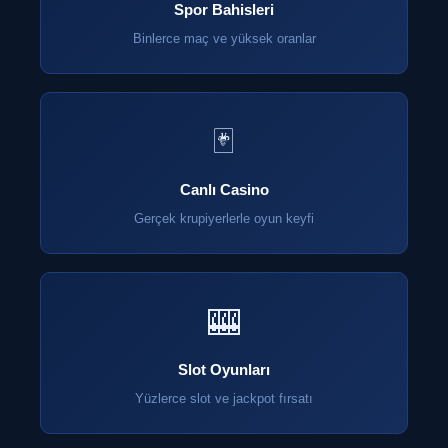
Spor Bahisleri
Binlerce maç ve yüksek oranlar
🃏
Canlı Casino
Gerçek krupiyerlerle oyun keyfi
🎰
Slot Oyunları
Yüzlerce slot ve jackpot fırsatı