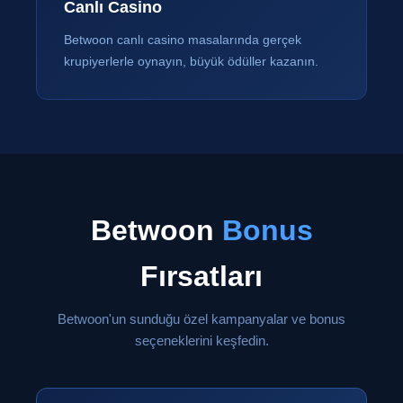
Canlı Casino
Betwoon canlı casino masalarında gerçek
krupiyerlerle oynayın, büyük ödüller kazanın.
Betwoon
Bonus
Fırsatları
Betwoon'un sunduğu özel kampanyalar ve bonus
seçeneklerini keşfedin.