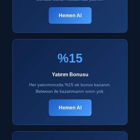
Hemen Al
%15
Yatırım Bonusu
Her yatırımınızda %15 ek bonus kazanın.
Betwoon ile kazanmanın sınırı yok.
Hemen Al