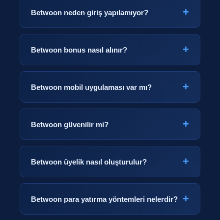
tarayıcınıza yazın, kullanıcı adı ve şifrenizle
Betwoon neden giriş yapılamıyor?
oturum açın.
Betwoon'a erişim sorunu yaşıyorsanız güncel
adres değişmiş olabilir. Güncel adres için sitemizi
Betwoon bonus nasıl alınır?
takip edin.
Betwoon'da üyelik sonrası hoşgeldin bonusu
otomatik olarak tanımlanır. Detaylar için bonuslar
Betwoon mobil uygulaması var mı?
sayfasını inceleyin.
Betwoon mobil uyumlu bir platformdur. Tarayıcı
üzerinden mobil cihazlardan kolayca erişebilirsiniz.
Betwoon güvenilir mi?
Betwoon lisanslı bir platform olarak güvenli
altyapıyla hizmet vermektedir.
Betwoon üyelik nasıl oluşturulur?
Betwoon güncel adresine girerek üye ol butonuna
tıklayın, bilgilerinizi doldurun ve hesabınızı
Betwoon para yatırma yöntemleri nelerdir?
oluşturun.