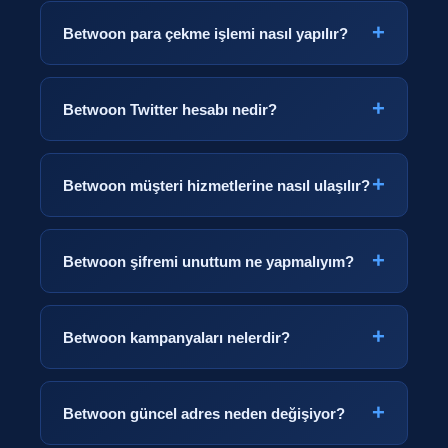
Betwoon banka havalesi, kredi kartı ve kripto para
gibi çeşitli ödeme yöntemlerini desteklemektedir.
Betwoon para çekme işlemi nasıl yapılır?
Betwoon hesabınızdan para çekmek için cüzdanım
bölümüne gidin ve çekim talebinizi oluşturun.
Betwoon Twitter hesabı nedir?
Betwoon güncel adres ve kampanya duyuruları
için resmi Twitter hesabını takip edebilirsiniz.
Betwoon müşteri hizmetlerine nasıl ulaşılır?
Betwoon canlı destek hattı 7/24 hizmet
vermektedir. Siteye girerek canlı sohbet
Betwoon şifremi unuttum ne yapmalıyım?
başlatabilirsiniz.
Betwoon giriş sayfasındaki şifremi unuttum
seçeneğine tıklayarak e-posta adresinize sıfırlama
Betwoon kampanyaları nelerdir?
bağlantısı alabilirsiniz.
Betwoon yatırım bonusu, kayıp bonusu, freespin
ve özel kampanyalar gibi çeşitli promosyonlar
Betwoon güncel adres neden değişiyor?
sunmaktadır.