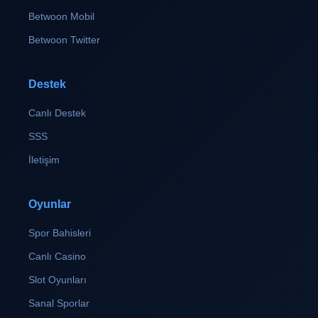
Betwoon Mobil
Betwoon Twitter
Destek
Canlı Destek
SSS
İletişim
Oyunlar
Spor Bahisleri
Canlı Casino
Slot Oyunları
Sanal Sporlar