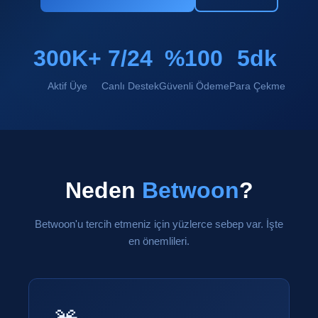
300K+
7/24
%100
5dk
Aktif Üye
Canlı Destek
Güvenli Ödeme
Para Çekme
Neden
Betwoon
?
Betwoon'u tercih etmeniz için yüzlerce sebep var. İşte
en önemlileri.