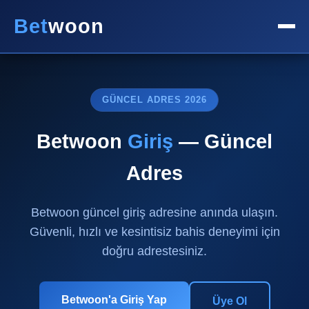
Bet
woon
GÜNCEL ADRES 2026
Betwoon
Giriş
— Güncel
Adres
Betwoon güncel giriş adresine anında ulaşın.
Güvenli, hızlı ve kesintisiz bahis deneyimi için
doğru adrestesiniz.
Betwoon'a Giriş Yap
Üye Ol