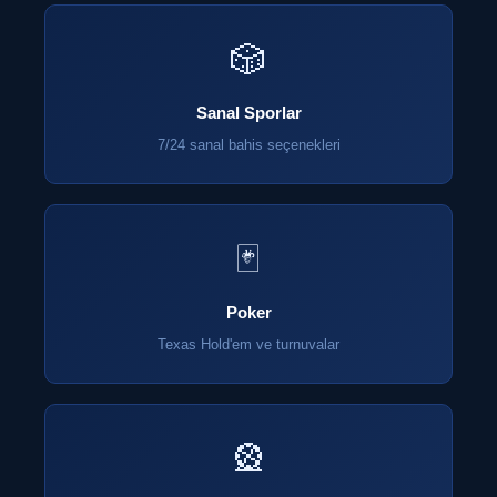
🎲
Sanal Sporlar
7/24 sanal bahis seçenekleri
🃏
Poker
Texas Hold'em ve turnuvalar
🎡