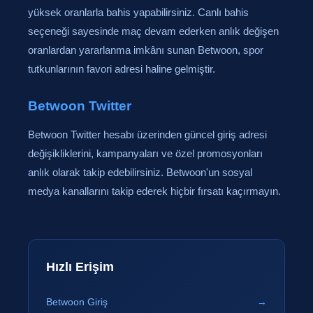
yüksek oranlarla bahis yapabilirsiniz. Canlı bahis
seçeneği sayesinde maç devam ederken anlık değişen
oranlardan yararlanma imkânı sunan Betwoon, spor
tutkunlarının favori adresi haline gelmiştir.
Betwoon Twitter
Betwoon Twitter hesabı üzerinden güncel giriş adresi
değişikliklerini, kampanyaları ve özel promosyonları
anlık olarak takip edebilirsiniz. Betwoon'un sosyal
medya kanallarını takip ederek hiçbir fırsatı kaçırmayın.
Hızlı Erişim
Betwoon Giriş