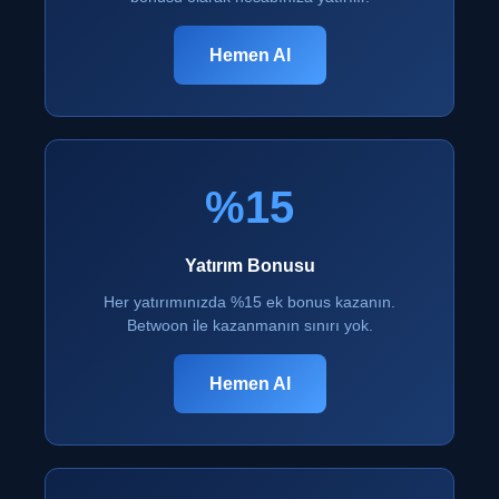
Hemen Al
%15
Yatırım Bonusu
Her yatırımınızda %15 ek bonus kazanın.
Betwoon ile kazanmanın sınırı yok.
Hemen Al