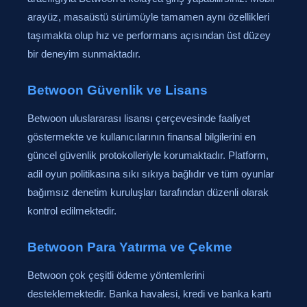
arayüz, masaüstü sürümüyle tamamen aynı özellikleri
taşımakta olup hız ve performans açısından üst düzey
bir deneyim sunmaktadır.
Betwoon Güvenlik ve Lisans
Betwoon uluslararası lisansı çerçevesinde faaliyet
göstermekte ve kullanıcılarının finansal bilgilerini en
güncel güvenlik protokolleriyle korumaktadır. Platform,
adil oyun politikasına sıkı sıkıya bağlıdır ve tüm oyunlar
bağımsız denetim kuruluşları tarafından düzenli olarak
kontrol edilmektedir.
Betwoon Para Yatırma ve Çekme
Betwoon çok çeşitli ödeme yöntemlerini
desteklemektedir. Banka havalesi, kredi ve banka kartı