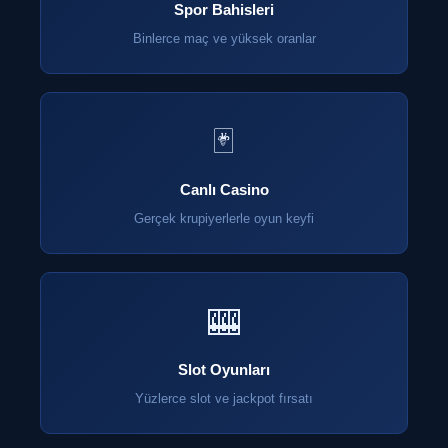
Spor Bahisleri
Binlerce maç ve yüksek oranlar
🃏
Canlı Casino
Gerçek krupiyerlerle oyun keyfi
🎰
Slot Oyunları
Yüzlerce slot ve jackpot fırsatı