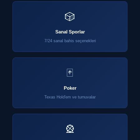
🎲
Sanal Sporlar
7/24 sanal bahis seçenekleri
🃏
Poker
Texas Hold'em ve turnuvalar
🎡