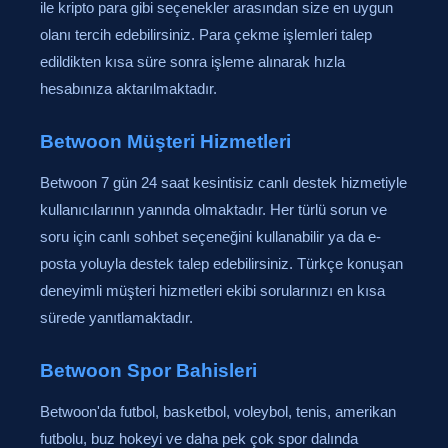
ile kripto para gibi seçenekler arasından size en uygun
olanı tercih edebilirsiniz. Para çekme işlemleri talep
edildikten kısa süre sonra işleme alınarak hızla
hesabınıza aktarılmaktadır.
Betwoon Müşteri Hizmetleri
Betwoon 7 gün 24 saat kesintisiz canlı destek hizmetiyle
kullanıcılarının yanında olmaktadır. Her türlü sorun ve
soru için canlı sohbet seçeneğini kullanabilir ya da e-
posta yoluyla destek talep edebilirsiniz. Türkçe konuşan
deneyimli müşteri hizmetleri ekibi sorularınızı en kısa
sürede yanıtlamaktadır.
Betwoon Spor Bahisleri
Betwoon'da futbol, basketbol, voleybol, tenis, amerikan
futbolu, buz hokeyi ve daha pek çok spor dalında