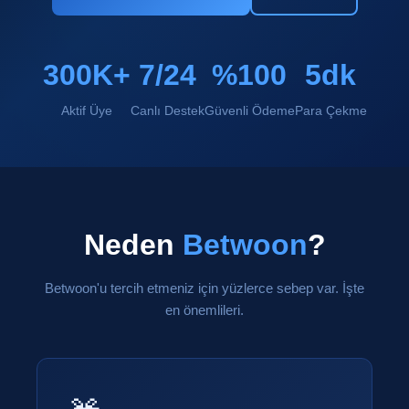
300K+
7/24
%100
5dk
Aktif Üye
Canlı Destek
Güvenli Ödeme
Para Çekme
Neden
Betwoon
?
Betwoon'u tercih etmeniz için yüzlerce sebep var. İşte
en önemlileri.