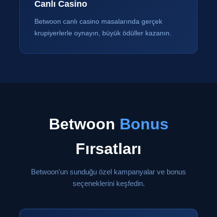
Canlı Casino
Betwoon canlı casino masalarında gerçek
krupiyerlerle oynayın, büyük ödüller kazanın.
Betwoon
Bonus
Fırsatları
Betwoon'un sunduğu özel kampanyalar ve bonus
seçeneklerini keşfedin.