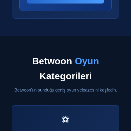
Betwoon
Oyun
Kategorileri
Betwoon'un sunduğu geniş oyun yelpazesini keşfedin.
⚽