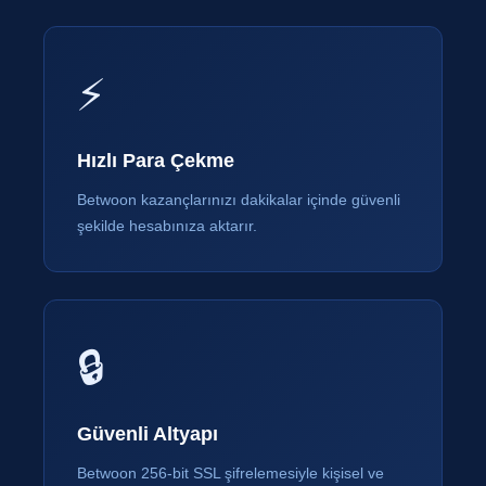
⚡
Hızlı Para Çekme
Betwoon kazançlarınızı dakikalar içinde güvenli
şekilde hesabınıza aktarır.
🔒
Güvenli Altyapı
Betwoon 256-bit SSL şifrelemesiyle kişisel ve