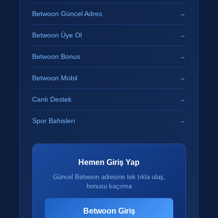
Betwoon Güncel Adres
Betwoon Üye Ol
Betwoon Bonus
Betwoon Mobil
Canlı Destek
Spor Bahisleri
Hemen Giriş Yap
Güncel Betwoon adresine tek tıkla ulaş,
bonusu kaçırma
Betwoon Giriş