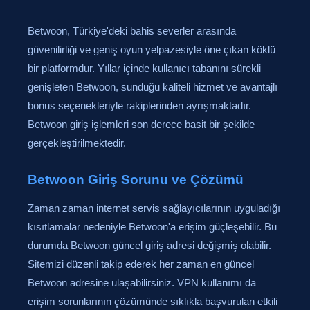
Betwoon, Türkiye'deki bahis severler arasında
güvenilirliği ve geniş oyun yelpazesiyle öne çıkan köklü
bir platformdur. Yıllar içinde kullanıcı tabanını sürekli
genişleten Betwoon, sunduğu kaliteli hizmet ve avantajlı
bonus seçenekleriyle rakiplerinden ayrışmaktadır.
Betwoon giriş işlemleri son derece basit bir şekilde
gerçekleştirilmektedir.
Betwoon Giriş Sorunu ve Çözümü
Zaman zaman internet servis sağlayıcılarının uyguladığı
kısıtlamalar nedeniyle Betwoon'a erişim güçleşebilir. Bu
durumda Betwoon güncel giriş adresi değişmiş olabilir.
Sitemizi düzenli takip ederek her zaman en güncel
Betwoon adresine ulaşabilirsiniz. VPN kullanımı da
erişim sorunlarının çözümünde sıklıkla başvurulan etkili