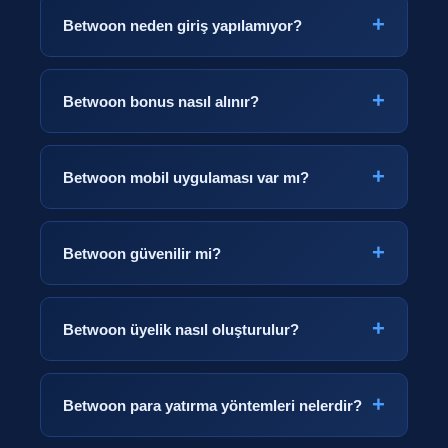
tarayıcınıza yazın, kullanıcı adı ve şifrenizle
Betwoon neden giriş yapılamıyor?
oturum açın.
Betwoon'a erişim sorunu yaşıyorsanız güncel
adres değişmiş olabilir. Güncel adres için sitemizi
Betwoon bonus nasıl alınır?
takip edin.
Betwoon'da üyelik sonrası hoşgeldin bonusu
otomatik olarak tanımlanır. Detaylar için bonuslar
Betwoon mobil uygulaması var mı?
sayfasını inceleyin.
Betwoon mobil uyumlu bir platformdur. Tarayıcı
üzerinden mobil cihazlardan kolayca erişebilirsiniz.
Betwoon güvenilir mi?
Betwoon lisanslı bir platform olarak güvenli
altyapıyla hizmet vermektedir.
Betwoon üyelik nasıl oluşturulur?
Betwoon güncel adresine girerek üye ol butonuna
tıklayın, bilgilerinizi doldurun ve hesabınızı
Betwoon para yatırma yöntemleri nelerdir?
oluşturun.