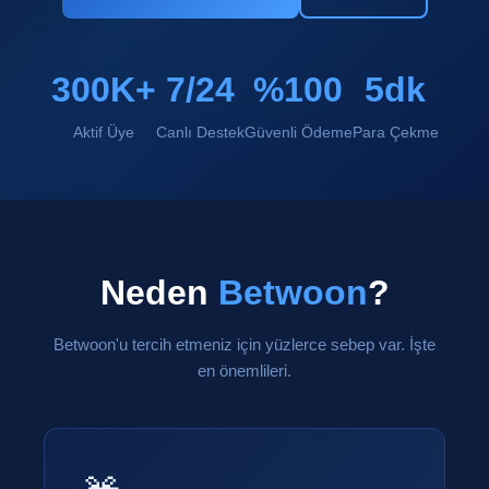
300K+
7/24
%100
5dk
Aktif Üye
Canlı Destek
Güvenli Ödeme
Para Çekme
Neden
Betwoon
?
Betwoon'u tercih etmeniz için yüzlerce sebep var. İşte
en önemlileri.