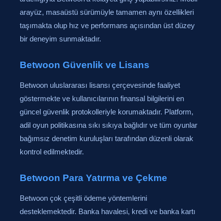
arayüz, masaüstü sürümüyle tamamen aynı özellikleri
taşımakta olup hız ve performans açısından üst düzey
bir deneyim sunmaktadır.
Betwoon Güvenlik ve Lisans
Betwoon uluslararası lisansı çerçevesinde faaliyet
göstermekte ve kullanıcılarının finansal bilgilerini en
güncel güvenlik protokolleriyle korumaktadır. Platform,
adil oyun politikasına sıkı sıkıya bağlıdır ve tüm oyunlar
bağımsız denetim kuruluşları tarafından düzenli olarak
kontrol edilmektedir.
Betwoon Para Yatırma ve Çekme
Betwoon çok çeşitli ödeme yöntemlerini
desteklemektedir. Banka havalesi, kredi ve banka kartı