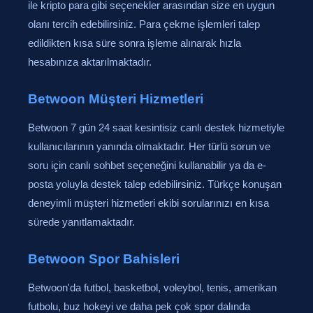
ile kripto para gibi seçenekler arasından size en uygun
olanı tercih edebilirsiniz. Para çekme işlemleri talep
edildikten kısa süre sonra işleme alınarak hızla
hesabınıza aktarılmaktadır.
Betwoon Müşteri Hizmetleri
Betwoon 7 gün 24 saat kesintisiz canlı destek hizmetiyle
kullanıcılarının yanında olmaktadır. Her türlü sorun ve
soru için canlı sohbet seçeneğini kullanabilir ya da e-
posta yoluyla destek talep edebilirsiniz. Türkçe konuşan
deneyimli müşteri hizmetleri ekibi sorularınızı en kısa
sürede yanıtlamaktadır.
Betwoon Spor Bahisleri
Betwoon'da futbol, basketbol, voleybol, tenis, amerikan
futbolu, buz hokeyi ve daha pek çok spor dalında