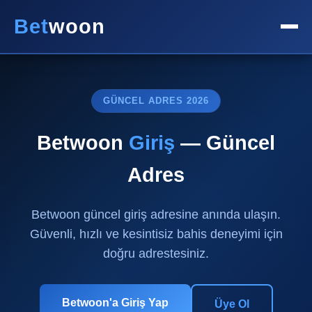
Bet
woon
GÜNCEL ADRES 2026
Betwoon
Giriş
— Güncel
Adres
Betwoon güncel giriş adresine anında ulaşın.
Güvenli, hızlı ve kesintisiz bahis deneyimi için
doğru adrestesiniz.
Betwoon'a Giriş Yap
Üye Ol