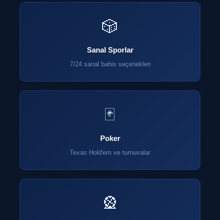
🎲
Sanal Sporlar
7/24 sanal bahis seçenekleri
🃏
Poker
Texas Hold'em ve turnuvalar
🎡