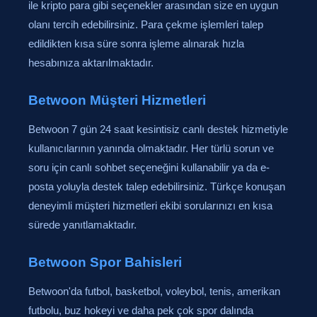
ile kripto para gibi seçenekler arasından size en uygun
olanı tercih edebilirsiniz. Para çekme işlemleri talep
edildikten kısa süre sonra işleme alınarak hızla
hesabınıza aktarılmaktadır.
Betwoon Müşteri Hizmetleri
Betwoon 7 gün 24 saat kesintisiz canlı destek hizmetiyle
kullanıcılarının yanında olmaktadır. Her türlü sorun ve
soru için canlı sohbet seçeneğini kullanabilir ya da e-
posta yoluyla destek talep edebilirsiniz. Türkçe konuşan
deneyimli müşteri hizmetleri ekibi sorularınızı en kısa
sürede yanıtlamaktadır.
Betwoon Spor Bahisleri
Betwoon'da futbol, basketbol, voleybol, tenis, amerikan
futbolu, buz hokeyi ve daha pek çok spor dalında