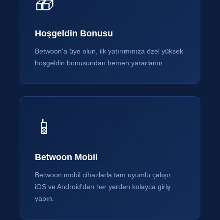
🎁
Hoşgeldin Bonusu
Betwoon'a üye olun, ilk yatırımınıza özel yüksek
hoşgeldin bonusundan hemen yararlanın.
📱
Betwoon Mobil
Betwoon mobil cihazlarla tam uyumlu çalışır.
iOS ve Android'den her yerden kolayca giriş
yapın.