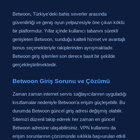
Betwoon, Türkiye'deki bahis severler arasında
güvenilirliği ve geniş oyun yelpazesiyle öne çıkan köklü
bir platformdur. Yıllar içinde kullanıcı tabanını sürekli
genişleten Betwoon, sunduğu kaliteli hizmet ve avantajlı
bonus seçenekleriyle rakiplerinden ayrışmaktadır.
Betwoon giriş işlemleri son derece basit bir şekilde
gerçekleştirilmektedir.
Betwoon Giriş Sorunu ve Çözümü
Zaman zaman internet servis sağlayıcılarının uyguladığı
kısıtlamalar nedeniyle Betwoon'a erişim güçleşebilir. Bu
durumda Betwoon güncel giriş adresi değişmiş olabilir.
Sitemizi düzenli takip ederek her zaman en güncel
Betwoon adresine ulaşabilirsiniz. VPN kullanımı da
erişim sorunlarının çözümünde sıklıkla başvurulan etkili