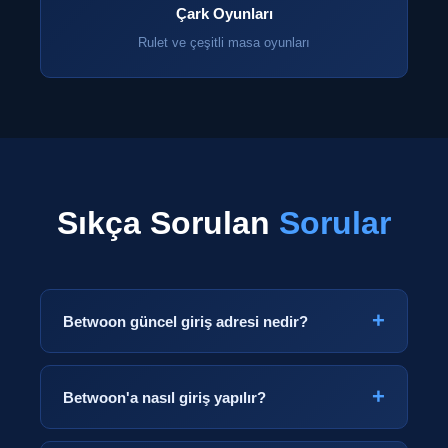
Çark Oyunları
Rulet ve çeşitli masa oyunları
Sıkça Sorulan
Sorular
Betwoon güncel giriş adresi nedir?
Betwoon güncel giriş adresi
tr.453betwoonresmi.com olarak güncellenmektedir.
Betwoon'a nasıl giriş yapılır?
Siteye erişim sorunu yaşadığınızda bu adresi
kullanabilirsiniz.
Betwoon'a giriş yapmak için güncel adresi