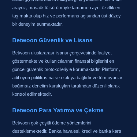
arayüz, masaüstü sürümüyle tamamen aynı özellikleri
taşımakta olup hız ve performans açısından üst düzey
bir deneyim sunmaktadır.
Betwoon Güvenlik ve Lisans
Betwoon uluslararası lisansı çerçevesinde faaliyet
göstermekte ve kullanıcılarının finansal bilgilerini en
güncel güvenlik protokolleriyle korumaktadır. Platform,
adil oyun politikasına sıkı sıkıya bağlıdır ve tüm oyunlar
bağımsız denetim kuruluşları tarafından düzenli olarak
kontrol edilmektedir.
Betwoon Para Yatırma ve Çekme
Betwoon çok çeşitli ödeme yöntemlerini
desteklemektedir. Banka havalesi, kredi ve banka kartı