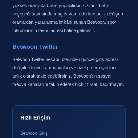
yüksek oranlarla bahis yapabilirsiniz. Canlı bahis
seçeneği sayesinde maç devam ederken anlık değişen
oranlardan yararlanma imkânı sunan Betwoon, spor
tutkunlarının favori adresi haline gelmiştir.
Betwoon Twitter
Betwoon Twitter hesabı üzerinden güncel giriş adresi
değişikliklerini, kampanyaları ve özel promosyonları
anlık olarak takip edebilirsiniz. Betwoon'un sosyal
medya kanallarını takip ederek hiçbir fırsatı kaçırmayın.
Hızlı Erişim
Betwoon Giriş