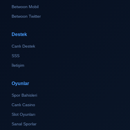
Betwoon Mobil
Betwoon Twitter
Destek
Canlı Destek
SSS
İletişim
Oyunlar
Spor Bahisleri
Canlı Casino
Slot Oyunları
Sanal Sporlar