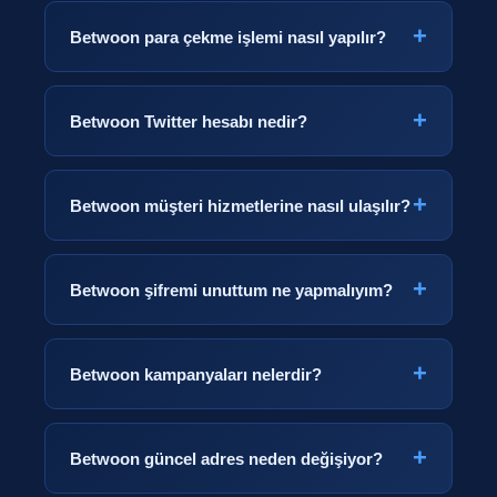
Betwoon banka havalesi, kredi kartı ve kripto para
gibi çeşitli ödeme yöntemlerini desteklemektedir.
Betwoon para çekme işlemi nasıl yapılır?
Betwoon hesabınızdan para çekmek için cüzdanım
bölümüne gidin ve çekim talebinizi oluşturun.
Betwoon Twitter hesabı nedir?
Betwoon güncel adres ve kampanya duyuruları
için resmi Twitter hesabını takip edebilirsiniz.
Betwoon müşteri hizmetlerine nasıl ulaşılır?
Betwoon canlı destek hattı 7/24 hizmet
vermektedir. Siteye girerek canlı sohbet
Betwoon şifremi unuttum ne yapmalıyım?
başlatabilirsiniz.
Betwoon giriş sayfasındaki şifremi unuttum
seçeneğine tıklayarak e-posta adresinize sıfırlama
Betwoon kampanyaları nelerdir?
bağlantısı alabilirsiniz.
Betwoon yatırım bonusu, kayıp bonusu, freespin
ve özel kampanyalar gibi çeşitli promosyonlar
Betwoon güncel adres neden değişiyor?
sunmaktadır.