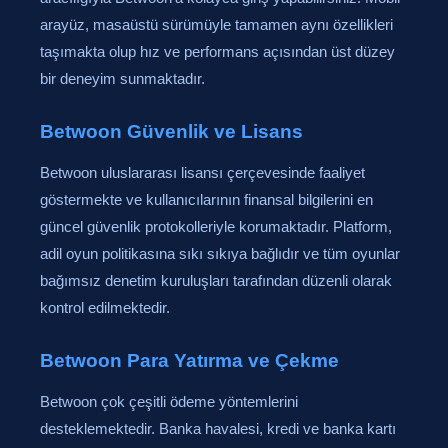
arayüz, masaüstü sürümüyle tamamen aynı özellikleri
taşımakta olup hız ve performans açısından üst düzey
bir deneyim sunmaktadır.
Betwoon Güvenlik ve Lisans
Betwoon uluslararası lisansı çerçevesinde faaliyet
göstermekte ve kullanıcılarının finansal bilgilerini en
güncel güvenlik protokolleriyle korumaktadır. Platform,
adil oyun politikasına sıkı sıkıya bağlıdır ve tüm oyunlar
bağımsız denetim kuruluşları tarafından düzenli olarak
kontrol edilmektedir.
Betwoon Para Yatırma ve Çekme
Betwoon çok çeşitli ödeme yöntemlerini
desteklemektedir. Banka havalesi, kredi ve banka kartı