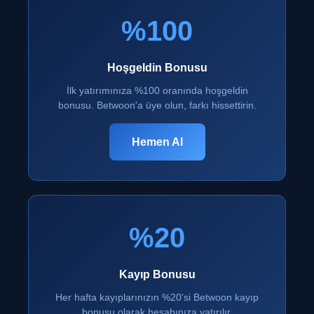
%100
Hoşgeldin Bonusu
İlk yatırımınıza %100 oranında hoşgeldin
bonusu. Betwoon'a üye olun, farkı hissettirin.
Hemen Al
%20
Kayıp Bonusu
Her hafta kayıplarınızın %20'si Betwoon kayıp
bonusu olarak hesabınıza yatırılır.