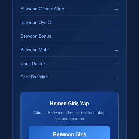
Betwoon Güncel Adres
Betwoon Üye Ol
Betwoon Bonus
Betwoon Mobil
Canlı Destek
Spor Bahisleri
Hemen Giriş Yap
Güncel Betwoon adresine tek tıkla ulaş,
bonusu kaçırma
Betwoon Giriş