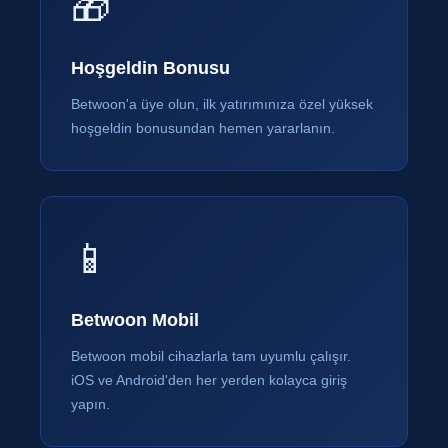
🎁
Hoşgeldin Bonusu
Betwoon'a üye olun, ilk yatırımınıza özel yüksek
hoşgeldin bonusundan hemen yararlanın.
📱
Betwoon Mobil
Betwoon mobil cihazlarla tam uyumlu çalışır.
iOS ve Android'den her yerden kolayca giriş
yapın.