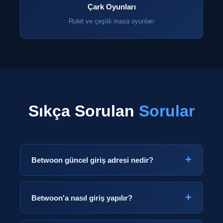
Çark Oyunları
Rulet ve çeşitli masa oyunları
Sıkça Sorulan
Sorular
Betwoon güncel giriş adresi nedir?
Betwoon güncel giriş adresi
tr.453betwoonresmi.com olarak güncellenmektedir.
Betwoon'a nasıl giriş yapılır?
Siteye erişim sorunu yaşadığınızda bu adresi
kullanabilirsiniz.
Betwoon'a giriş yapmak için güncel adresi