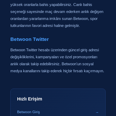
yüksek oranlarla bahis yapabilirsiniz. Canlı bahis
seçeneği sayesinde maç devam ederken anlık değişen
oranlardan yararlanma imkânı sunan Betwoon, spor
tutkunlarının favori adresi haline gelmiştir.
Betwoon Twitter
Betwoon Twitter hesabı üzerinden güncel giriş adresi
değişikliklerini, kampanyaları ve özel promosyonları
anlık olarak takip edebilirsiniz. Betwoon'un sosyal
medya kanallarını takip ederek hiçbir fırsatı kaçırmayın.
Hızlı Erişim
Betwoon Giriş