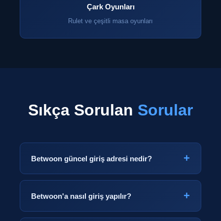
Çark Oyunları
Rulet ve çeşitli masa oyunları
Sıkça Sorulan
Sorular
Betwoon güncel giriş adresi nedir?
Betwoon güncel giriş adresi
tr.453betwoonresmi.com olarak güncellenmektedir.
Betwoon'a nasıl giriş yapılır?
Siteye erişim sorunu yaşadığınızda bu adresi
kullanabilirsiniz.
Betwoon'a giriş yapmak için güncel adresi