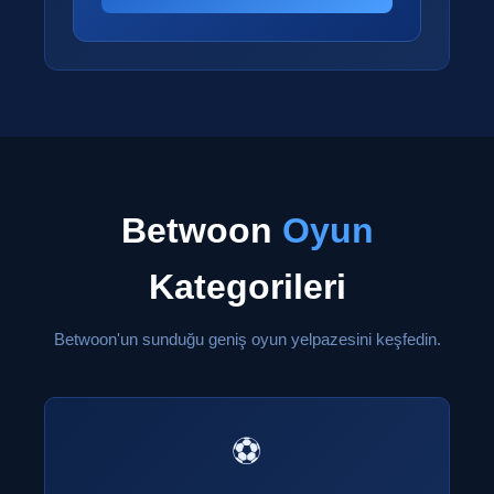
Betwoon
Oyun
Kategorileri
Betwoon'un sunduğu geniş oyun yelpazesini keşfedin.
⚽