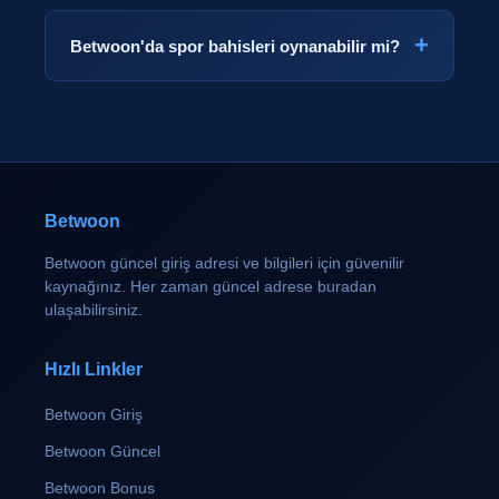
Betwoon yasal kısıtlamalar nedeniyle zaman
zaman adres değişikliğine gidebilmektedir. Güncel
Betwoon'da spor bahisleri oynanabilir mi?
adrese her zaman sitemizden ulaşabilirsiniz.
Betwoon geniş spor bahisleri seçeneği
sunmaktadır. Futbol, basketbol, tenis ve daha
fazlası için bahis yapabilirsiniz.
Betwoon
Betwoon güncel giriş adresi ve bilgileri için güvenilir
kaynağınız. Her zaman güncel adrese buradan
ulaşabilirsiniz.
Hızlı Linkler
Betwoon Giriş
Betwoon Güncel
Betwoon Bonus