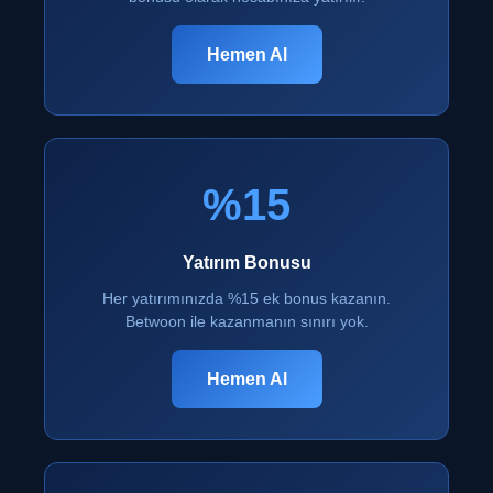
Hemen Al
%15
Yatırım Bonusu
Her yatırımınızda %15 ek bonus kazanın.
Betwoon ile kazanmanın sınırı yok.
Hemen Al