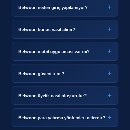
tarayıcınıza yazın, kullanıcı adı ve şifrenizle
Betwoon neden giriş yapılamıyor?
oturum açın.
Betwoon'a erişim sorunu yaşıyorsanız güncel
adres değişmiş olabilir. Güncel adres için sitemizi
Betwoon bonus nasıl alınır?
takip edin.
Betwoon'da üyelik sonrası hoşgeldin bonusu
otomatik olarak tanımlanır. Detaylar için bonuslar
Betwoon mobil uygulaması var mı?
sayfasını inceleyin.
Betwoon mobil uyumlu bir platformdur. Tarayıcı
üzerinden mobil cihazlardan kolayca erişebilirsiniz.
Betwoon güvenilir mi?
Betwoon lisanslı bir platform olarak güvenli
altyapıyla hizmet vermektedir.
Betwoon üyelik nasıl oluşturulur?
Betwoon güncel adresine girerek üye ol butonuna
tıklayın, bilgilerinizi doldurun ve hesabınızı
Betwoon para yatırma yöntemleri nelerdir?
oluşturun.