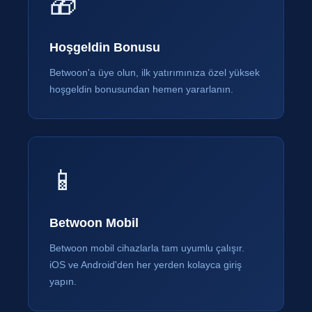
🎁
Hoşgeldin Bonusu
Betwoon'a üye olun, ilk yatırımınıza özel yüksek
hoşgeldin bonusundan hemen yararlanın.
📱
Betwoon Mobil
Betwoon mobil cihazlarla tam uyumlu çalışır.
iOS ve Android'den her yerden kolayca giriş
yapın.