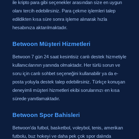
ile kripto para gibi seçenekler arasından size en uygun
olanı tercih edebilirsiniz. Para çekme işlemleri talep
edildikten kısa süre sonra işleme alınarak hızla
hesabınıza aktarılmaktadır.
Betwoon Müşteri Hizmetleri
Betwoon 7 gün 24 saat kesintisiz canlı destek hizmetiyle
kullanıcılarının yanında olmaktadır. Her türlü sorun ve
soru için canlı sohbet seçeneğini kullanabilir ya da e-
posta yoluyla destek talep edebilirsiniz. Türkçe konuşan
deneyimli müşteri hizmetleri ekibi sorularınızı en kısa
sürede yanıtlamaktadır.
Betwoon Spor Bahisleri
Betwoon'da futbol, basketbol, voleybol, tenis, amerikan
futbolu, buz hokeyi ve daha pek çok spor dalında