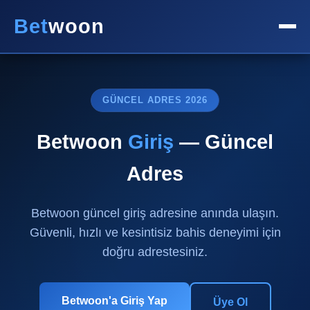
Bet
woon
GÜNCEL ADRES 2026
Betwoon
Giriş
— Güncel
Adres
Betwoon güncel giriş adresine anında ulaşın.
Güvenli, hızlı ve kesintisiz bahis deneyimi için
doğru adrestesiniz.
Betwoon'a Giriş Yap
Üye Ol