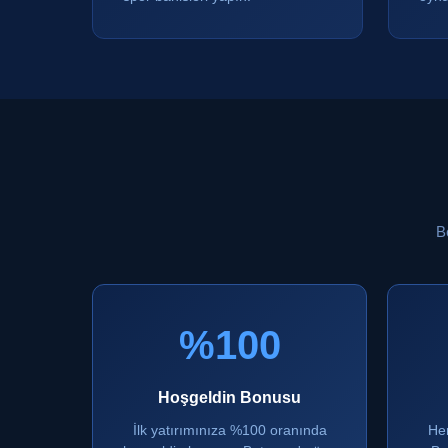
B
%100
Hoşgeldin Bonusu
İlk yatırımınıza %100 oranında
Her