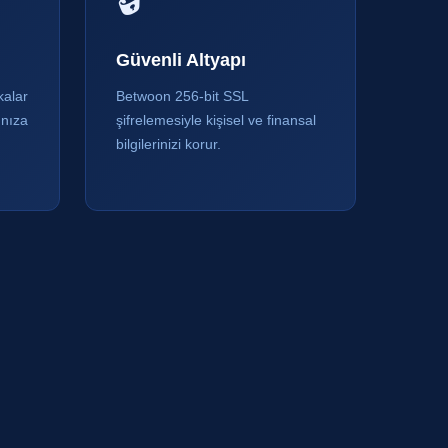
Güvenli Altyapı
kalar
Betwoon 256-bit SSL
ınıza
şifrelemesiyle kişisel ve finansal
bilgilerinizi korur.