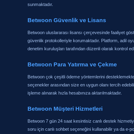
sunmaktadır.
Betwoon Güvenlik ve Lisans
Betwoon uluslararası lisansı çerçevesinde faaliyet göste
güvenlik protokolleriyle korumaktadır. Platform, adil oy
denetim kuruluşları tarafından düzenli olarak kontrol ed
Betwoon Para Yatırma ve Çekme
Betwoon çok çeşitli ödeme yöntemlerini desteklemektedir
seçenekler arasından size en uygun olanı tercih edebili
işleme alınarak hızla hesabınıza aktarılmaktadır.
Betwoon Müşteri Hizmetleri
Betwoon 7 gün 24 saat kesintisiz canlı destek hizmetiyl
soru için canlı sohbet seçeneğini kullanabilir ya da e-p