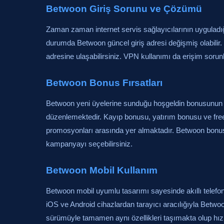
Betwoon Giriş Sorunu ve Çözümü
Zaman zaman internet servis sağlayıcılarının uyguladığ
durumda Betwoon güncel giriş adresi değişmiş olabilir
adresine ulaşabilirsiniz. VPN kullanımı da erişim sorun
Betwoon Bonus Fırsatları
Betwoon yeni üyelerine sunduğu hoşgeldin bonusunun 
düzenlemektedir. Kayıp bonusu, yatırım bonusu ve frees
promosyonları arasında yer almaktadır. Betwoon bonus 
kampanyayı seçebilirsiniz.
Betwoon Mobil Kullanım
Betwoon mobil uyumlu tasarımı sayesinde akıllı telefon
iOS ve Android cihazlardan tarayıcı aracılığıyla Betwoo
sürümüyle tamamen aynı özellikleri taşımakta olup hı