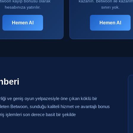
twoon kayıp bonusu olarak
kazanın. Betwoon ile kazan
hesabınıza yatırılır.
sınırı yok.
Hemen Al
Hemen Al
beri
liği ve geniş oyun yelpazesiyle öne çıkan köklü bir
nişleten Betwoon, sunduğu kaliteli hizmet ve avantajlı bonus
iş işlemleri son derece basit bir şekilde