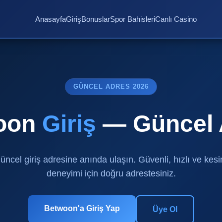
Anasayfa
Giriş
Bonuslar
Spor Bahisleri
Canlı Casino
GÜNCEL ADRES 2026
oon
Giriş
— Güncel 
ncel giriş adresine anında ulaşın. Güvenli, hızlı ve kesin
deneyimi için doğru adrestesiniz.
Betwoon'a Giriş Yap
Üye Ol