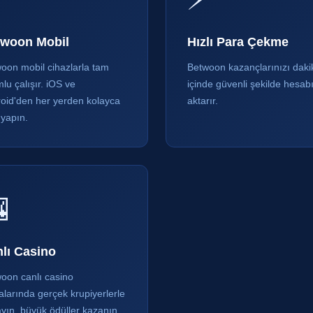
twoon Mobil
Hızlı Para Çekme
oon mobil cihazlarla tam
Betwoon kazançlarınızı daki
lu çalışır. iOS ve
içinde güvenli şekilde hesab
oid'den her yerden kolayca
aktarır.
 yapın.

lı Casino
oon canlı casino
larında gerçek krupiyerlerle
yın, büyük ödüller kazanın.