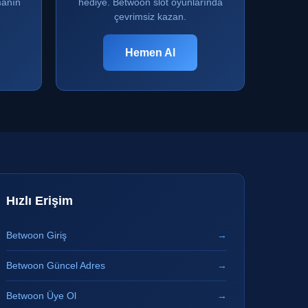
manın
hediye. Betwoon slot oyunlarında
çevrimsiz kazan.
Hemen Al
Hızlı Erişim
Betwoon Giriş
Betwoon Güncel Adres
Betwoon Üye Ol