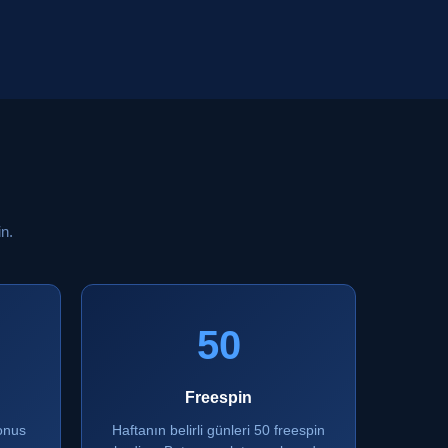
n.
50
Freespin
onus
Haftanın belirli günleri 50 freespin