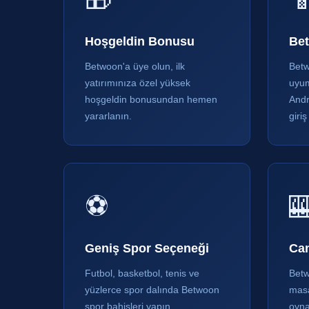
Hoşgeldin Bonusu
Be
Betwoon'a üye olun, ilk
Betw
yatırımınıza özel yüksek
uyum
hoşgeldin bonusundan hemen
Andr
yararlanın.
giriş
⚽

Geniş Spor Seçeneği
Can
Futbol, basketbol, tenis ve
Betw
yüzlerce spor dalında Betwoon
masa
spor bahisleri yapın.
oyna