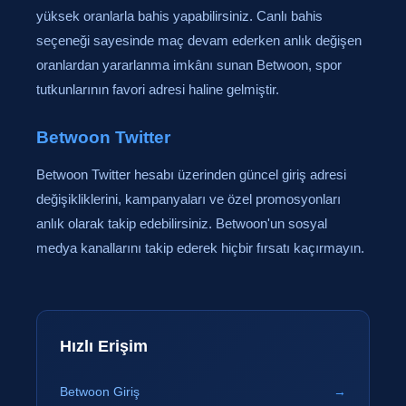
yüksek oranlarla bahis yapabilirsiniz. Canlı bahis
seçeneği sayesinde maç devam ederken anlık değişen
oranlardan yararlanma imkânı sunan Betwoon, spor
tutkunlarının favori adresi haline gelmiştir.
Betwoon Twitter
Betwoon Twitter hesabı üzerinden güncel giriş adresi
değişikliklerini, kampanyaları ve özel promosyonları
anlık olarak takip edebilirsiniz. Betwoon'un sosyal
medya kanallarını takip ederek hiçbir fırsatı kaçırmayın.
Hızlı Erişim
Betwoon Giriş