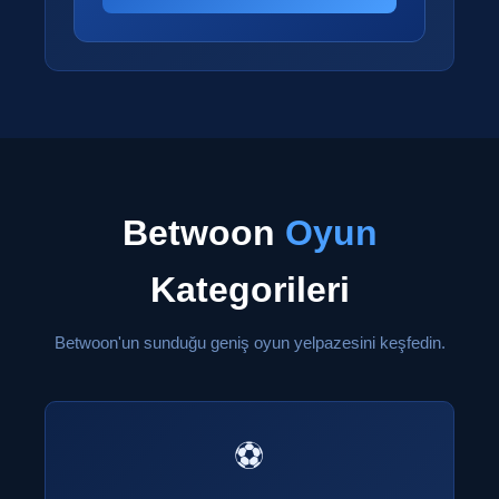
Betwoon
Oyun
Kategorileri
Betwoon'un sunduğu geniş oyun yelpazesini keşfedin.
⚽