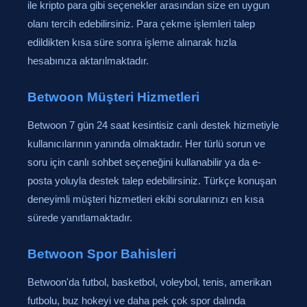
ile kripto para gibi seçenekler arasından size en uygun
olanı tercih edebilirsiniz. Para çekme işlemleri talep
edildikten kısa süre sonra işleme alınarak hızla
hesabınıza aktarılmaktadır.
Betwoon Müşteri Hizmetleri
Betwoon 7 gün 24 saat kesintisiz canlı destek hizmetiyle
kullanıcılarının yanında olmaktadır. Her türlü sorun ve
soru için canlı sohbet seçeneğini kullanabilir ya da e-
posta yoluyla destek talep edebilirsiniz. Türkçe konuşan
deneyimli müşteri hizmetleri ekibi sorularınızı en kısa
sürede yanıtlamaktadır.
Betwoon Spor Bahisleri
Betwoon'da futbol, basketbol, voleybol, tenis, amerikan
futbolu, buz hokeyi ve daha pek çok spor dalında