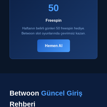
50
Freespin
Haftanın belirli günleri 50 freespin hediye.
Betwoon slot oyunlarında çevrimsiz kazan.
Hemen Al
Betwoon
Güncel Giriş
Rehberi