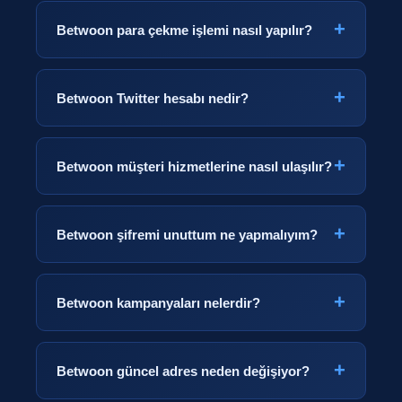
Betwoon banka havalesi, kredi kartı ve kripto para
gibi çeşitli ödeme yöntemlerini desteklemektedir.
Betwoon para çekme işlemi nasıl yapılır?
Betwoon hesabınızdan para çekmek için cüzdanım
bölümüne gidin ve çekim talebinizi oluşturun.
Betwoon Twitter hesabı nedir?
Betwoon güncel adres ve kampanya duyuruları
için resmi Twitter hesabını takip edebilirsiniz.
Betwoon müşteri hizmetlerine nasıl ulaşılır?
Betwoon canlı destek hattı 7/24 hizmet
vermektedir. Siteye girerek canlı sohbet
Betwoon şifremi unuttum ne yapmalıyım?
başlatabilirsiniz.
Betwoon giriş sayfasındaki şifremi unuttum
seçeneğine tıklayarak e-posta adresinize sıfırlama
Betwoon kampanyaları nelerdir?
bağlantısı alabilirsiniz.
Betwoon yatırım bonusu, kayıp bonusu, freespin
ve özel kampanyalar gibi çeşitli promosyonlar
Betwoon güncel adres neden değişiyor?
sunmaktadır.