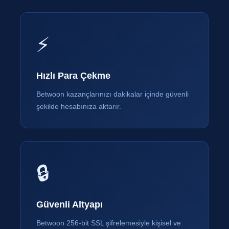
⚡
Hızlı Para Çekme
Betwoon kazançlarınızı dakikalar içinde güvenli
şekilde hesabınıza aktarır.
🔒
Güvenli Altyapı
Betwoon 256-bit SSL şifrelemesiyle kişisel ve