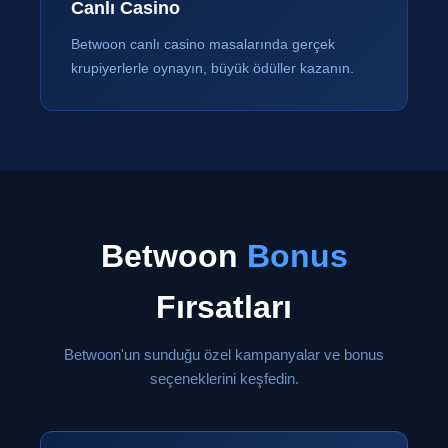
Canlı Casino
Betwoon canlı casino masalarında gerçek
krupiyerlerle oynayın, büyük ödüller kazanın.
Betwoon
Bonus
Fırsatları
Betwoon'un sunduğu özel kampanyalar ve bonus
seçeneklerini keşfedin.