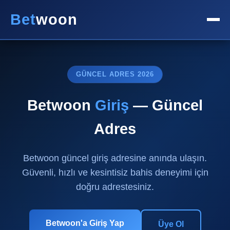
Bet
woon
GÜNCEL ADRES 2026
Betwoon
Giriş
— Güncel
Adres
Betwoon güncel giriş adresine anında ulaşın.
Güvenli, hızlı ve kesintisiz bahis deneyimi için
doğru adrestesiniz.
Betwoon'a Giriş Yap
Üye Ol