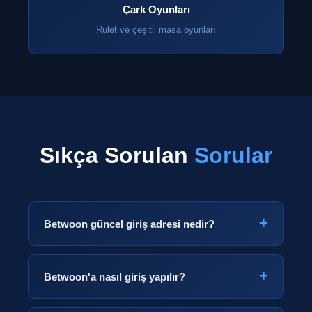
Çark Oyunları
Rulet ve çeşitli masa oyunları
Sıkça Sorulan
Sorular
Betwoon güncel giriş adresi nedir?
Betwoon güncel giriş adresi
tr.453betwoonresmi.com olarak güncellenmektedir.
Betwoon'a nasıl giriş yapılır?
Siteye erişim sorunu yaşadığınızda bu adresi
kullanabilirsiniz.
Betwoon'a giriş yapmak için güncel adresi