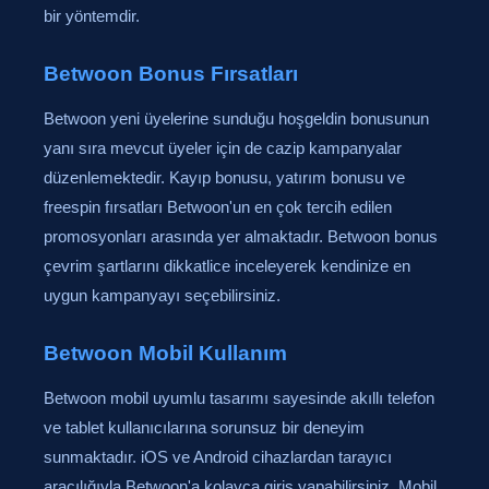
bir yöntemdir.
Betwoon Bonus Fırsatları
Betwoon yeni üyelerine sunduğu hoşgeldin bonusunun
yanı sıra mevcut üyeler için de cazip kampanyalar
düzenlemektedir. Kayıp bonusu, yatırım bonusu ve
freespin fırsatları Betwoon'un en çok tercih edilen
promosyonları arasında yer almaktadır. Betwoon bonus
çevrim şartlarını dikkatlice inceleyerek kendinize en
uygun kampanyayı seçebilirsiniz.
Betwoon Mobil Kullanım
Betwoon mobil uyumlu tasarımı sayesinde akıllı telefon
ve tablet kullanıcılarına sorunsuz bir deneyim
sunmaktadır. iOS ve Android cihazlardan tarayıcı
aracılığıyla Betwoon'a kolayca giriş yapabilirsiniz. Mobil