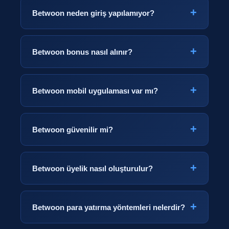
tarayıcınıza yazın, kullanıcı adı ve şifrenizle
Betwoon neden giriş yapılamıyor?
oturum açın.
Betwoon'a erişim sorunu yaşıyorsanız güncel
adres değişmiş olabilir. Güncel adres için sitemizi
Betwoon bonus nasıl alınır?
takip edin.
Betwoon'da üyelik sonrası hoşgeldin bonusu
otomatik olarak tanımlanır. Detaylar için bonuslar
Betwoon mobil uygulaması var mı?
sayfasını inceleyin.
Betwoon mobil uyumlu bir platformdur. Tarayıcı
üzerinden mobil cihazlardan kolayca erişebilirsiniz.
Betwoon güvenilir mi?
Betwoon lisanslı bir platform olarak güvenli
altyapıyla hizmet vermektedir.
Betwoon üyelik nasıl oluşturulur?
Betwoon güncel adresine girerek üye ol butonuna
tıklayın, bilgilerinizi doldurun ve hesabınızı
Betwoon para yatırma yöntemleri nelerdir?
oluşturun.