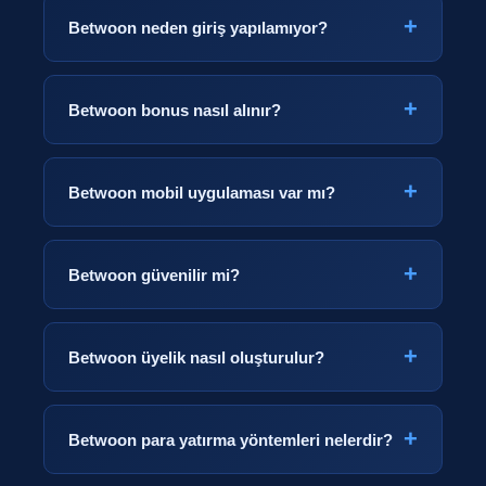
tarayıcınıza yazın, kullanıcı adı ve şifrenizle
Betwoon neden giriş yapılamıyor?
oturum açın.
Betwoon'a erişim sorunu yaşıyorsanız güncel
adres değişmiş olabilir. Güncel adres için sitemizi
Betwoon bonus nasıl alınır?
takip edin.
Betwoon'da üyelik sonrası hoşgeldin bonusu
otomatik olarak tanımlanır. Detaylar için bonuslar
Betwoon mobil uygulaması var mı?
sayfasını inceleyin.
Betwoon mobil uyumlu bir platformdur. Tarayıcı
üzerinden mobil cihazlardan kolayca erişebilirsiniz.
Betwoon güvenilir mi?
Betwoon lisanslı bir platform olarak güvenli
altyapıyla hizmet vermektedir.
Betwoon üyelik nasıl oluşturulur?
Betwoon güncel adresine girerek üye ol butonuna
tıklayın, bilgilerinizi doldurun ve hesabınızı
Betwoon para yatırma yöntemleri nelerdir?
oluşturun.