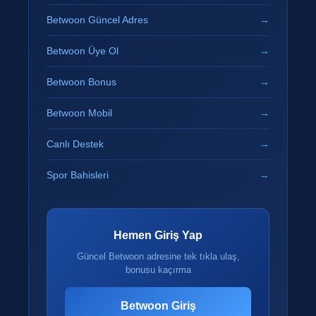
Betwoon Güncel Adres
Betwoon Üye Ol
Betwoon Bonus
Betwoon Mobil
Canlı Destek
Spor Bahisleri
Hemen Giriş Yap
Güncel Betwoon adresine tek tıkla ulaş,
bonusu kaçırma
Betwoon Giriş