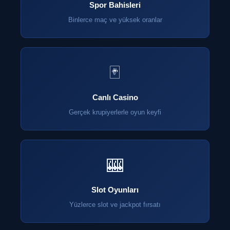
Spor Bahisleri
Binlerce maç ve yüksek oranlar
🃏
Canlı Casino
Gerçek krupiyerlerle oyun keyfi
🎰
Slot Oyunları
Yüzlerce slot ve jackpot fırsatı