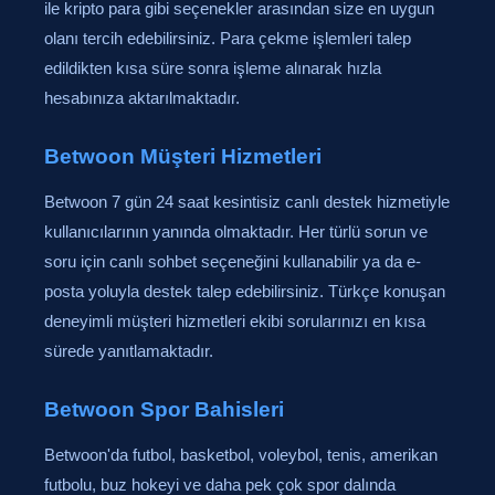
ile kripto para gibi seçenekler arasından size en uygun
olanı tercih edebilirsiniz. Para çekme işlemleri talep
edildikten kısa süre sonra işleme alınarak hızla
hesabınıza aktarılmaktadır.
Betwoon Müşteri Hizmetleri
Betwoon 7 gün 24 saat kesintisiz canlı destek hizmetiyle
kullanıcılarının yanında olmaktadır. Her türlü sorun ve
soru için canlı sohbet seçeneğini kullanabilir ya da e-
posta yoluyla destek talep edebilirsiniz. Türkçe konuşan
deneyimli müşteri hizmetleri ekibi sorularınızı en kısa
sürede yanıtlamaktadır.
Betwoon Spor Bahisleri
Betwoon'da futbol, basketbol, voleybol, tenis, amerikan
futbolu, buz hokeyi ve daha pek çok spor dalında