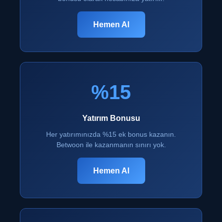
Hemen Al
%15
Yatırım Bonusu
Her yatırımınızda %15 ek bonus kazanın.
Betwoon ile kazanmanın sınırı yok.
Hemen Al