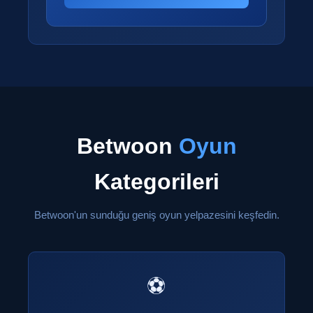
Betwoon
Oyun
Kategorileri
Betwoon'un sunduğu geniş oyun yelpazesini keşfedin.
⚽