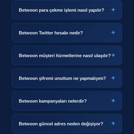
Betwoon banka havalesi, kredi kartı ve kripto para
gibi çeşitli ödeme yöntemlerini desteklemektedir.
Betwoon para çekme işlemi nasıl yapılır?
Betwoon hesabınızdan para çekmek için cüzdanım
bölümüne gidin ve çekim talebinizi oluşturun.
Betwoon Twitter hesabı nedir?
Betwoon güncel adres ve kampanya duyuruları
için resmi Twitter hesabını takip edebilirsiniz.
Betwoon müşteri hizmetlerine nasıl ulaşılır?
Betwoon canlı destek hattı 7/24 hizmet
vermektedir. Siteye girerek canlı sohbet
Betwoon şifremi unuttum ne yapmalıyım?
başlatabilirsiniz.
Betwoon giriş sayfasındaki şifremi unuttum
seçeneğine tıklayarak e-posta adresinize sıfırlama
Betwoon kampanyaları nelerdir?
bağlantısı alabilirsiniz.
Betwoon yatırım bonusu, kayıp bonusu, freespin
ve özel kampanyalar gibi çeşitli promosyonlar
Betwoon güncel adres neden değişiyor?
sunmaktadır.