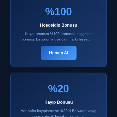
%100
Hoşgeldin Bonusu
İlk yatırımınıza %100 oranında hoşgeldin
bonusu. Betwoon'a üye olun, farkı hissettirin.
Hemen Al
%20
Kayıp Bonusu
Her hafta kayıplarınızın %20'si Betwoon kayıp
bonusu olarak hesabınıza yatırılır.