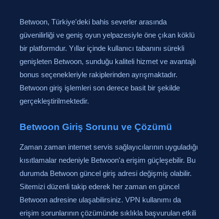
Betwoon, Türkiye'deki bahis severler arasında
güvenilirliği ve geniş oyun yelpazesiyle öne çıkan köklü
bir platformdur. Yıllar içinde kullanıcı tabanını sürekli
genişleten Betwoon, sunduğu kaliteli hizmet ve avantajlı
bonus seçenekleriyle rakiplerinden ayrışmaktadır.
Betwoon giriş işlemleri son derece basit bir şekilde
gerçekleştirilmektedir.
Betwoon Giriş Sorunu ve Çözümü
Zaman zaman internet servis sağlayıcılarının uyguladığı
kısıtlamalar nedeniyle Betwoon'a erişim güçleşebilir. Bu
durumda Betwoon güncel giriş adresi değişmiş olabilir.
Sitemizi düzenli takip ederek her zaman en güncel
Betwoon adresine ulaşabilirsiniz. VPN kullanımı da
erişim sorunlarının çözümünde sıklıkla başvurulan etkili