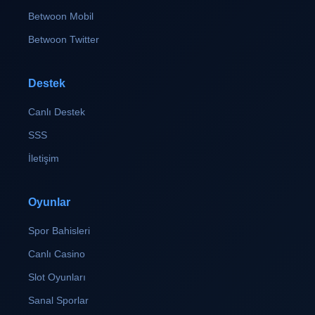
Betwoon Mobil
Betwoon Twitter
Destek
Canlı Destek
SSS
İletişim
Oyunlar
Spor Bahisleri
Canlı Casino
Slot Oyunları
Sanal Sporlar