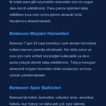
ile kripto para gibi seçenekler arasından size en uygun
olanı tercih edebilirsiniz. Para çekme işlemleri talep
edildikten kısa süre sonra işleme alınarak hızla
hesabınıza aktarılmaktadır.
Betwoon Müşteri Hizmetleri
Betwoon 7 gün 24 saat kesintisiz canlı destek hizmetiyle
kullanıcılarının yanında olmaktadır. Her türlü sorun ve
soru için canlı sohbet seçeneğini kullanabilir ya da e-
posta yoluyla destek talep edebilirsiniz. Türkçe konuşan
deneyimli müşteri hizmetleri ekibi sorularınızı en kısa
sürede yanıtlamaktadır.
Betwoon Spor Bahisleri
Betwoon'da futbol, basketbol, voleybol, tenis, amerikan
futbolu, buz hokeyi ve daha pek çok spor dalında