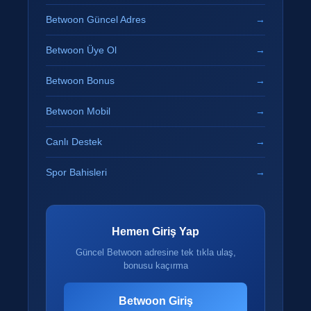
Betwoon Güncel Adres
Betwoon Üye Ol
Betwoon Bonus
Betwoon Mobil
Canlı Destek
Spor Bahisleri
Hemen Giriş Yap
Güncel Betwoon adresine tek tıkla ulaş,
bonusu kaçırma
Betwoon Giriş