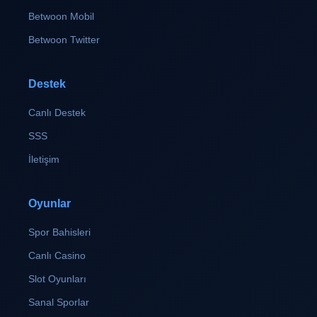
Betwoon Mobil
Betwoon Twitter
Destek
Canlı Destek
SSS
İletişim
Oyunlar
Spor Bahisleri
Canlı Casino
Slot Oyunları
Sanal Sporlar