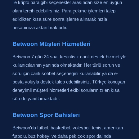
ile kripto para gibi seçenekler arasından size en uygun
olanı tercih edebilirsiniz. Para çekme işlemleri talep
edildikten kısa süre sonra işleme alınarak hızla
hesabınıza aktarılmaktadır.
Betwoon Müşteri Hizmetleri
Betwoon 7 gün 24 saat kesintisiz canlı destek hizmetiyle
kullanıcılarının yanında olmaktadır. Her türlü sorun ve
soru için canlı sohbet seçeneğini kullanabilir ya da e-
posta yoluyla destek talep edebilirsiniz. Türkçe konuşan
deneyimli müşteri hizmetleri ekibi sorularınızı en kısa
sürede yanıtlamaktadır.
Betwoon Spor Bahisleri
Betwoon'da futbol, basketbol, voleybol, tenis, amerikan
futbolu, buz hokeyi ve daha pek çok spor dalında