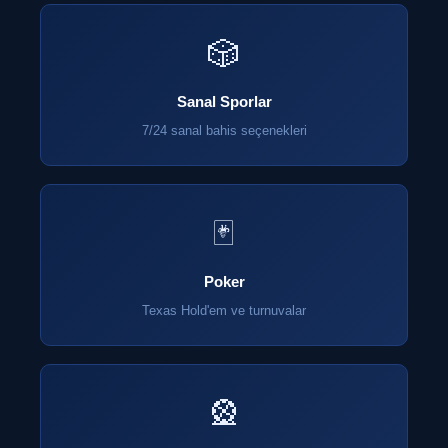
🎲
Sanal Sporlar
7/24 sanal bahis seçenekleri
🃏
Poker
Texas Hold'em ve turnuvalar
🎡