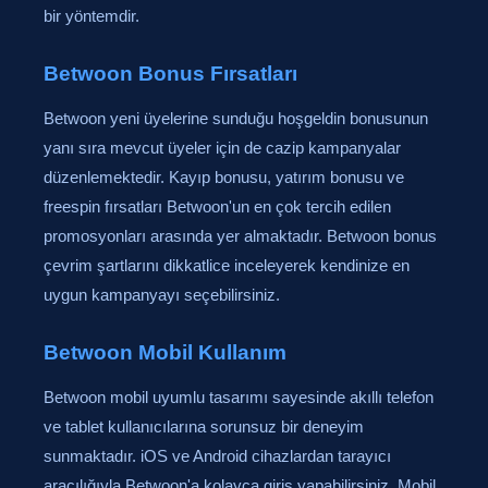
bir yöntemdir.
Betwoon Bonus Fırsatları
Betwoon yeni üyelerine sunduğu hoşgeldin bonusunun
yanı sıra mevcut üyeler için de cazip kampanyalar
düzenlemektedir. Kayıp bonusu, yatırım bonusu ve
freespin fırsatları Betwoon'un en çok tercih edilen
promosyonları arasında yer almaktadır. Betwoon bonus
çevrim şartlarını dikkatlice inceleyerek kendinize en
uygun kampanyayı seçebilirsiniz.
Betwoon Mobil Kullanım
Betwoon mobil uyumlu tasarımı sayesinde akıllı telefon
ve tablet kullanıcılarına sorunsuz bir deneyim
sunmaktadır. iOS ve Android cihazlardan tarayıcı
aracılığıyla Betwoon'a kolayca giriş yapabilirsiniz. Mobil