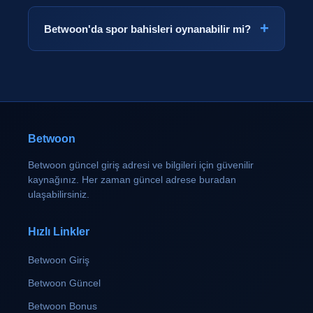
Betwoon yasal kısıtlamalar nedeniyle zaman
zaman adres değişikliğine gidebilmektedir. Güncel
Betwoon'da spor bahisleri oynanabilir mi?
adrese her zaman sitemizden ulaşabilirsiniz.
Betwoon geniş spor bahisleri seçeneği
sunmaktadır. Futbol, basketbol, tenis ve daha
fazlası için bahis yapabilirsiniz.
Betwoon
Betwoon güncel giriş adresi ve bilgileri için güvenilir
kaynağınız. Her zaman güncel adrese buradan
ulaşabilirsiniz.
Hızlı Linkler
Betwoon Giriş
Betwoon Güncel
Betwoon Bonus