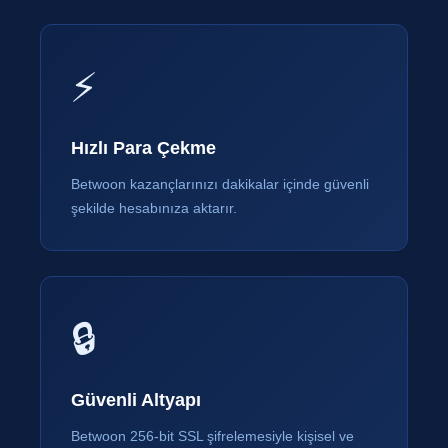
⚡
Hızlı Para Çekme
Betwoon kazançlarınızı dakikalar içinde güvenli
şekilde hesabınıza aktarır.
🔒
Güvenli Altyapı
Betwoon 256-bit SSL şifrelemesiyle kişisel ve