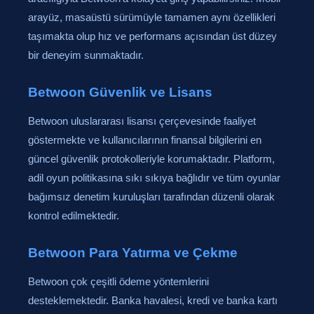
arayüz, masaüstü sürümüyle tamamen aynı özellikleri
taşımakta olup hız ve performans açısından üst düzey
bir deneyim sunmaktadır.
Betwoon Güvenlik ve Lisans
Betwoon uluslararası lisansı çerçevesinde faaliyet
göstermekte ve kullanıcılarının finansal bilgilerini en
güncel güvenlik protokolleriyle korumaktadır. Platform,
adil oyun politikasına sıkı sıkıya bağlıdır ve tüm oyunlar
bağımsız denetim kuruluşları tarafından düzenli olarak
kontrol edilmektedir.
Betwoon Para Yatırma ve Çekme
Betwoon çok çeşitli ödeme yöntemlerini
desteklemektedir. Banka havalesi, kredi ve banka kartı