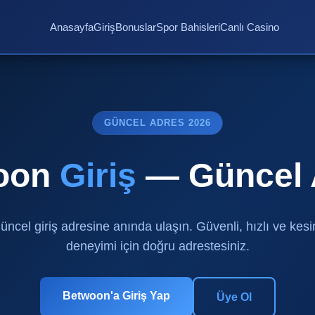
Anasayfa
Giriş
Bonuslar
Spor Bahisleri
Canlı Casino
GÜNCEL ADRES 2026
oon
Giriş
— Güncel 
ncel giriş adresine anında ulaşın. Güvenli, hızlı ve kesin
deneyimi için doğru adrestesiniz.
Betwoon'a Giriş Yap
Üye Ol