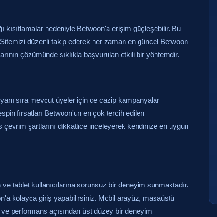
ı kısıtlamalar nedeniyle Betwoon'a erişim güçleşebilir. Bu
. Sitemizi düzenli takip ederek her zaman en güncel Betwoon
larının çözümünde sıklıkla başvurulan etkili bir yöntemdir.
yanı sıra mevcut üyeler için de cazip kampanyalar
pin fırsatları Betwoon'un en çok tercih edilen
çevrim şartlarını dikkatlice inceleyerek kendinize en uygun
 ve tablet kullanıcılarına sorunsuz bir deneyim sunmaktadır.
n'a kolayca giriş yapabilirsiniz. Mobil arayüz, masaüstü
z ve performans açısından üst düzey bir deneyim