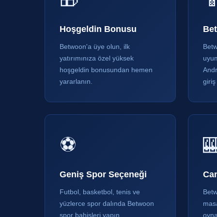
Hoşgeldin Bonusu
Be
Betwoon'a üye olun, ilk
Betw
yatırımınıza özel yüksek
uyum
hoşgeldin bonusundan hemen
Andr
yararlanın.
giriş
⚽

Geniş Spor Seçeneği
Can
Futbol, basketbol, tenis ve
Betw
yüzlerce spor dalında Betwoon
masa
spor bahisleri yapın.
oyna