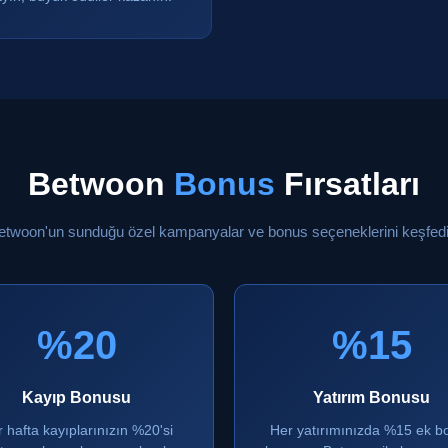
Betwoon
Bonus
Fırsatları
etwoon'un sunduğu özel kampanyalar ve bonus seçeneklerini keşfedi
%20
%15
Kayıp Bonusu
Yatırım Bonusu
 hafta kayıplarınızın %20'si
Her yatırımınızda %15 ek b