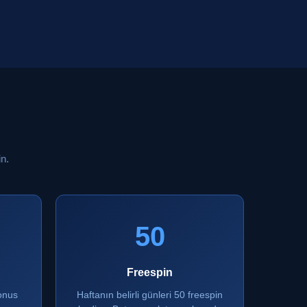
n.
50
Freespin
onus
Haftanın belirli günleri 50 freespin