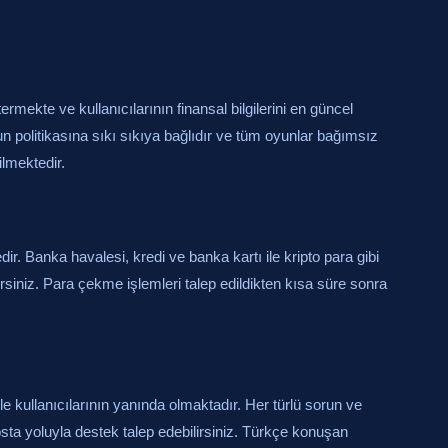
rmekte ve kullanıcılarının finansal bilgilerini en güncel
un politikasına sıkı sıkıya bağlıdır ve tüm oyunlar bağımsız
ilmektedir.
. Banka havalesi, kredi ve banka kartı ile kripto para gibi
rsiniz. Para çekme işlemleri talep edildikten kısa süre sonra
e kullanıcılarının yanında olmaktadır. Her türlü sorun ve
osta yoluyla destek talep edebilirsiniz. Türkçe konuşan