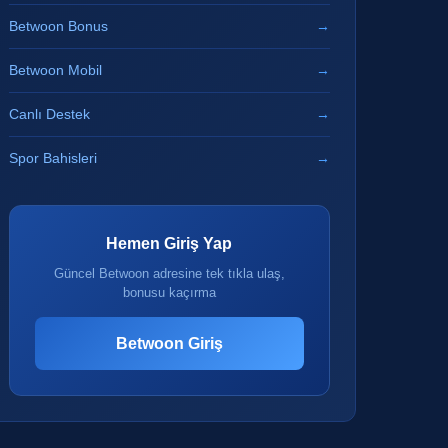
Betwoon Bonus
Betwoon Mobil
Canlı Destek
Spor Bahisleri
Hemen Giriş Yap
Güncel Betwoon adresine tek tıkla ulaş,
bonusu kaçırma
Betwoon Giriş