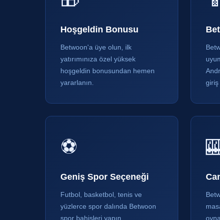
Hoşgeldin Bonusu
Be
Betwoon'a üye olun, ilk
Betw
yatırımınıza özel yüksek
uyum
hoşgeldin bonusundan hemen
Andr
yararlanın.
giriş
⚽

Geniş Spor Seçeneği
Can
Futbol, basketbol, tenis ve
Betw
yüzlerce spor dalında Betwoon
masa
spor bahisleri yapın.
oyna