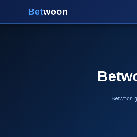
Bet
woon
Betw
Betwoon gü