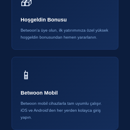
🎁
Hoşgeldin Bonusu
Betwoon'a üye olun, ilk yatırımınıza özel yüksek
hoşgeldin bonusundan hemen yararlanın.
📱
Betwoon Mobil
Betwoon mobil cihazlarla tam uyumlu çalışır.
iOS ve Android'den her yerden kolayca giriş
yapın.