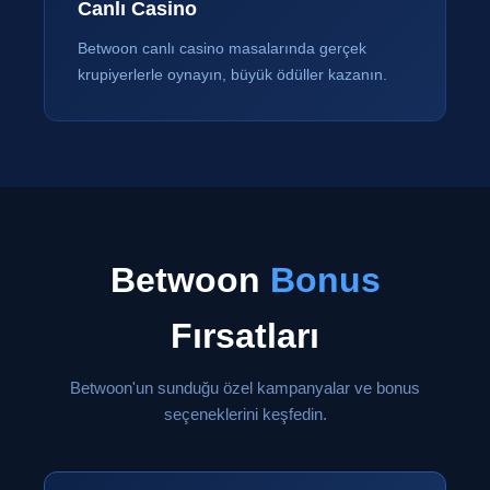
Canlı Casino
Betwoon canlı casino masalarında gerçek
krupiyerlerle oynayın, büyük ödüller kazanın.
Betwoon
Bonus
Fırsatları
Betwoon'un sunduğu özel kampanyalar ve bonus
seçeneklerini keşfedin.