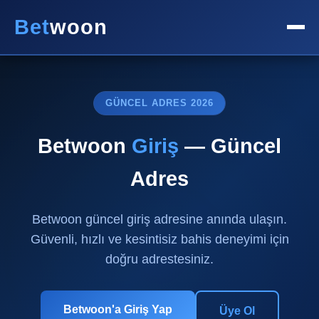
Bet
woon
GÜNCEL ADRES 2026
Betwoon
Giriş
— Güncel
Adres
Betwoon güncel giriş adresine anında ulaşın.
Güvenli, hızlı ve kesintisiz bahis deneyimi için
doğru adrestesiniz.
Betwoon'a Giriş Yap
Üye Ol