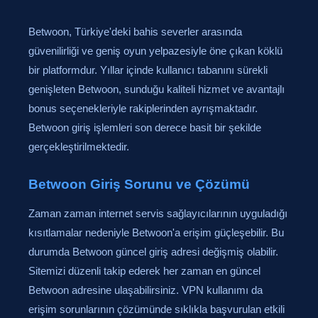
Betwoon, Türkiye'deki bahis severler arasında
güvenilirliği ve geniş oyun yelpazesiyle öne çıkan köklü
bir platformdur. Yıllar içinde kullanıcı tabanını sürekli
genişleten Betwoon, sunduğu kaliteli hizmet ve avantajlı
bonus seçenekleriyle rakiplerinden ayrışmaktadır.
Betwoon giriş işlemleri son derece basit bir şekilde
gerçekleştirilmektedir.
Betwoon Giriş Sorunu ve Çözümü
Zaman zaman internet servis sağlayıcılarının uyguladığı
kısıtlamalar nedeniyle Betwoon'a erişim güçleşebilir. Bu
durumda Betwoon güncel giriş adresi değişmiş olabilir.
Sitemizi düzenli takip ederek her zaman en güncel
Betwoon adresine ulaşabilirsiniz. VPN kullanımı da
erişim sorunlarının çözümünde sıklıkla başvurulan etkili