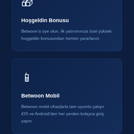
🎁
Hoşgeldin Bonusu
Betwoon'a üye olun, ilk yatırımınıza özel yüksek
hoşgeldin bonusundan hemen yararlanın.
📱
Betwoon Mobil
Betwoon mobil cihazlarla tam uyumlu çalışır.
iOS ve Android'den her yerden kolayca giriş
yapın.