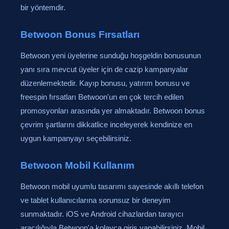
bir yöntemdir.
Betwoon Bonus Fırsatları
Betwoon yeni üyelerine sunduğu hoşgeldin bonusunun
yanı sıra mevcut üyeler için de cazip kampanyalar
düzenlemektedir. Kayıp bonusu, yatırım bonusu ve
freespin fırsatları Betwoon'un en çok tercih edilen
promosyonları arasında yer almaktadır. Betwoon bonus
çevrim şartlarını dikkatlice inceleyerek kendinize en
uygun kampanyayı seçebilirsiniz.
Betwoon Mobil Kullanım
Betwoon mobil uyumlu tasarımı sayesinde akıllı telefon
ve tablet kullanıcılarına sorunsuz bir deneyim
sunmaktadır. iOS ve Android cihazlardan tarayıcı
aracılığıyla Betwoon'a kolayca giriş yapabilirsiniz. Mobil