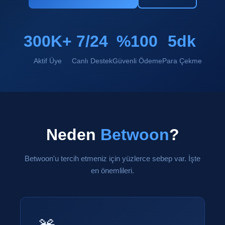
300K+
7/24
%100
5dk
Aktif Üye
Canlı Destek
Güvenli Ödeme
Para Çekme
Neden
Betwoon
?
Betwoon'u tercih etmeniz için yüzlerce sebep var. İşte
en önemlileri.