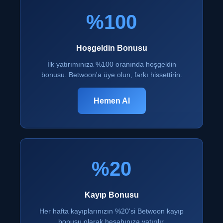
%100
Hoşgeldin Bonusu
İlk yatırımınıza %100 oranında hoşgeldin
bonusu. Betwoon'a üye olun, farkı hissettirin.
Hemen Al
%20
Kayıp Bonusu
Her hafta kayıplarınızın %20'si Betwoon kayıp
bonusu olarak hesabınıza yatırılır.