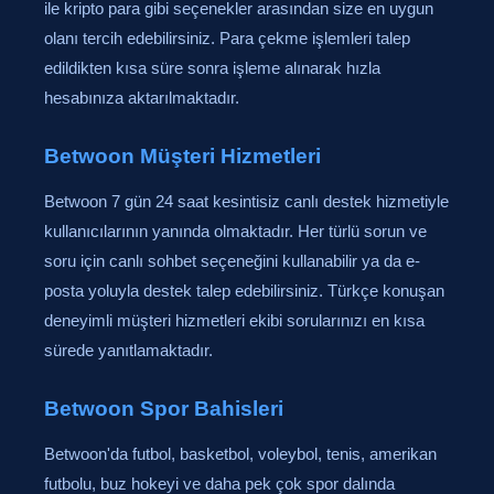
ile kripto para gibi seçenekler arasından size en uygun
olanı tercih edebilirsiniz. Para çekme işlemleri talep
edildikten kısa süre sonra işleme alınarak hızla
hesabınıza aktarılmaktadır.
Betwoon Müşteri Hizmetleri
Betwoon 7 gün 24 saat kesintisiz canlı destek hizmetiyle
kullanıcılarının yanında olmaktadır. Her türlü sorun ve
soru için canlı sohbet seçeneğini kullanabilir ya da e-
posta yoluyla destek talep edebilirsiniz. Türkçe konuşan
deneyimli müşteri hizmetleri ekibi sorularınızı en kısa
sürede yanıtlamaktadır.
Betwoon Spor Bahisleri
Betwoon'da futbol, basketbol, voleybol, tenis, amerikan
futbolu, buz hokeyi ve daha pek çok spor dalında