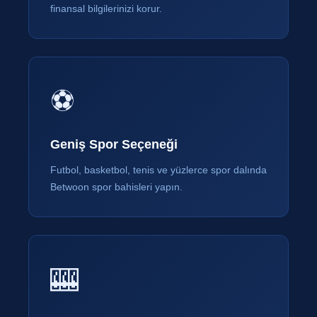
finansal bilgilerinizi korur.
⚽
Geniş Spor Seçeneği
Futbol, basketbol, tenis ve yüzlerce spor dalında
Betwoon spor bahisleri yapın.
🎰