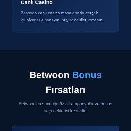
Canlı Casino
Betwoon canlı casino masalarında gerçek
krupiyerlerle oynayın, büyük ödüller kazanın.
Betwoon
Bonus
Fırsatları
Betwoon'un sunduğu özel kampanyalar ve bonus
seçeneklerini keşfedin.