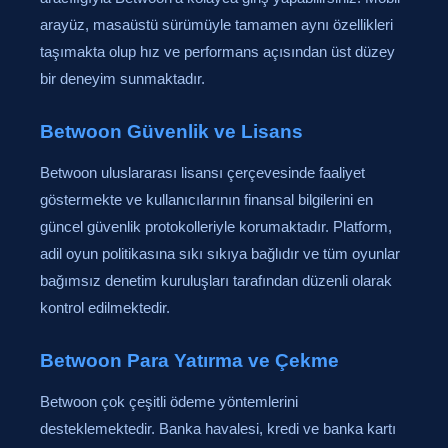
arayüz, masaüstü sürümüyle tamamen aynı özellikleri
taşımakta olup hız ve performans açısından üst düzey
bir deneyim sunmaktadır.
Betwoon Güvenlik ve Lisans
Betwoon uluslararası lisansı çerçevesinde faaliyet
göstermekte ve kullanıcılarının finansal bilgilerini en
güncel güvenlik protokolleriyle korumaktadır. Platform,
adil oyun politikasına sıkı sıkıya bağlıdır ve tüm oyunlar
bağımsız denetim kuruluşları tarafından düzenli olarak
kontrol edilmektedir.
Betwoon Para Yatırma ve Çekme
Betwoon çok çeşitli ödeme yöntemlerini
desteklemektedir. Banka havalesi, kredi ve banka kartı