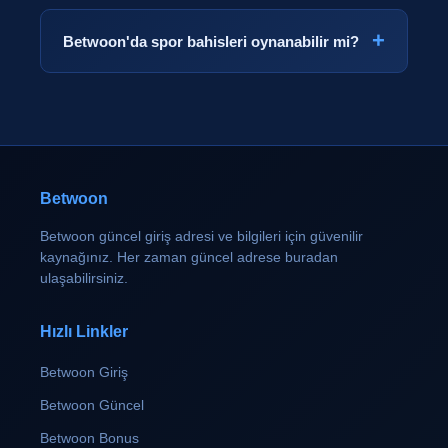
Betwoon yasal kısıtlamalar nedeniyle zaman
zaman adres değişikliğine gidebilmektedir. Güncel
Betwoon'da spor bahisleri oynanabilir mi?
adrese her zaman sitemizden ulaşabilirsiniz.
Betwoon geniş spor bahisleri seçeneği
sunmaktadır. Futbol, basketbol, tenis ve daha
fazlası için bahis yapabilirsiniz.
Betwoon
Betwoon güncel giriş adresi ve bilgileri için güvenilir
kaynağınız. Her zaman güncel adrese buradan
ulaşabilirsiniz.
Hızlı Linkler
Betwoon Giriş
Betwoon Güncel
Betwoon Bonus